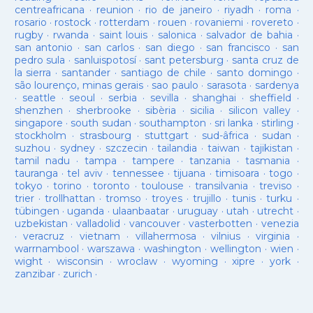
centreafricana
·
reunion
·
rio de janeiro
·
riyadh
·
roma
·
rosario
·
rostock
·
rotterdam
·
rouen
·
rovaniemi
·
rovereto
·
rugby
·
rwanda
·
saint louis
·
salonica
·
salvador de bahia
·
san antonio
·
san carlos
·
san diego
·
san francisco
·
san
pedro sula
·
sanluispotosí
·
sant petersburg
·
santa cruz de
la sierra
·
santander
·
santiago de chile
·
santo domingo
·
são lourenço, minas gerais
·
sao paulo
·
sarasota
·
sardenya
·
seattle
·
seoul
·
serbia
·
sevilla
·
shanghai
·
sheffield
·
shenzhen
·
sherbrooke
·
sibèria
·
sicilia
·
silicon valley
·
singapore
·
south sudan
·
southampton
·
sri lanka
·
stirling
·
stockholm
·
strasbourg
·
stuttgart
·
sud-âfrica
·
sudan
·
suzhou
·
sydney
·
szczecin
·
tailandia
·
taiwan
·
tajikistan
·
tamil nadu
·
tampa
·
tampere
·
tanzania
·
tasmania
·
tauranga
·
tel aviv
·
tennessee
·
tijuana
·
timisoara
·
togo
·
tokyo
·
torino
·
toronto
·
toulouse
·
transilvania
·
treviso
·
trier
·
trollhattan
·
tromso
·
troyes
·
trujillo
·
tunis
·
turku
·
tübingen
·
uganda
·
ulaanbaatar
·
uruguay
·
utah
·
utrecht
·
uzbekistan
·
valladolid
·
vancouver
·
vasterbotten
·
venezia
·
veracruz
·
vietnam
·
villahermosa
·
vilnius
·
virginia
·
warrnambool
·
warszawa
·
washington
·
wellington
·
wien
·
wight
·
wisconsin
·
wroclaw
·
wyoming
·
xipre
·
york
·
zanzibar
·
zurich
·