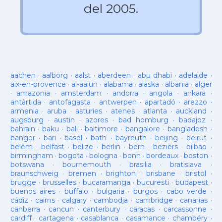
del 2005.
aachen
·
aalborg
·
aalst
·
aberdeen
·
abu dhabi
·
adelaide
·
aix-en-provence
·
al-aaiun
·
alabama
·
alaska
·
albania
·
alger
·
amazonia
·
amsterdam
·
andorra
·
angola
·
ankara
·
antàrtida
·
antofagasta
·
antwerpen
·
apartadó
·
arezzo
·
armenia
·
aruba
·
asturies
·
atenes
·
atlanta
·
auckland
·
augsburg
·
austin
·
azores
·
bad homburg
·
badajoz
·
bahrain
·
baku
·
bali
·
baltimore
·
bangalore
·
bangladesh
·
bangor
·
bari
·
basel
·
bath
·
bayreuth
·
beijing
·
beirut
·
belém
·
belfast
·
belize
·
berlin
·
bern
·
beziers
·
bilbao
·
birmingham
·
bogota
·
bologna
·
bonn
·
bordeaux
·
boston
·
botswana
·
bournemouth
·
brasilia
·
bratislava
·
braunschweig
·
bremen
·
brighton
·
brisbane
·
bristol
·
brugge
·
brusselles
·
bucaramanga
·
bucuresti
·
budapest
·
buenos aires
·
buffalo
·
bulgaria
·
burgos
·
cabo verde
·
cádiz
·
cairns
·
calgary
·
cambodja
·
cambridge
·
canarias
·
canberra
·
cancun
·
canterbury
·
caracas
·
carcassonne
·
cardiff
·
cartagena
·
casablanca
·
casamance
·
chambéry
·