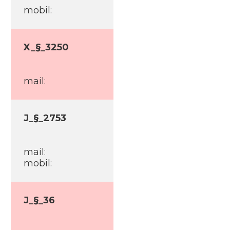
mobil:
X_§_3250
mail:
J_§_2753
mail:
mobil:
J_§_36