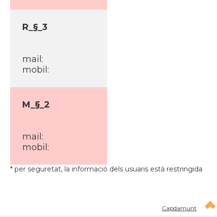
R_§_3
mail:
mobil:
M_§_2
mail:
mobil:
* per seguretat, la informació dels usuaris està restringida
Capdamunt