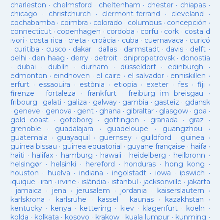
charleston
·
chelmsford
·
cheltenham
·
chester
·
chiapas
·
chicago
·
christchurch
·
clermont-ferrand
·
cleveland
·
cochabamba
·
coimbra
·
colorado
·
columbus
·
concepción
·
connecticut
·
copenhagen
·
cordoba
·
corfu
·
cork
·
costa d
ivori
·
costa rica
·
creta
·
croàcia
·
cuba
·
cuernavaca
·
curicó
·
curitiba
·
cusco
·
dakar
·
dallas
·
darmstadt
·
davis
·
delft
·
delhi
·
den haag
·
derry
·
detroit
·
dnipropetrovsk
·
donostia
·
dubai
·
dublín
·
durham
·
düsseldorf
·
edinburgh
·
edmonton
·
eindhoven
·
el caire
·
el salvador
·
enniskillen
·
erfurt
·
essaouira
·
estònia
·
etiopia
·
exeter
·
fes
·
fiji
·
firenze
·
fortaleza
·
frankfurt
·
freiburg im breisgau
·
fribourg
·
galati
·
galiza
·
galway
·
gambia
·
gasteiz
·
gdansk
·
geneve
·
genova
·
gent
·
ghana
·
gibraltar
·
glasgow
·
goa
·
gold coast
·
goteborg
·
gottingen
·
granada
·
graz
·
grenoble
·
guadalajara
·
guadeloupe
·
guangzhou
·
guatemala
·
guayaquil
·
guernsey
·
guildford
·
guinea
·
guinea bissau
·
guinea equatorial
·
guyane française
·
haifa
·
haiti
·
halifax
·
hamburg
·
hawaii
·
heidelberg
·
heilbronn
·
helsingør
·
helsinki
·
hereford
·
honduras
·
hong kong
·
houston
·
huelva
·
indiana
·
ingolstadt
·
iowa
·
ipswich
·
iquique
·
iran
·
irvine
·
islàndia
·
istanbul
·
jacksonville
·
jakarta
·
jamaica
·
jena
·
jerusalem
·
jordania
·
kaiserslautern
·
karlskrona
·
karlsruhe
·
kassel
·
kaunas
·
kazakhstan
·
kentucky
·
kenya
·
kettering
·
kiev
·
klagenfurt
·
koeln
·
kolda
·
kolkata
·
kosovo
·
krakow
·
kuala lumpur
·
kunming
·