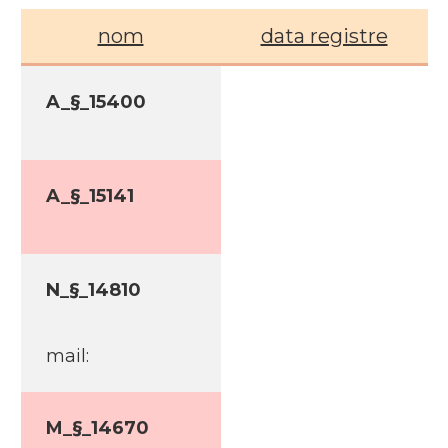
nom
data registre
A_§_15400
A_§_15141
N_§_14810
mail:
M_§_14670