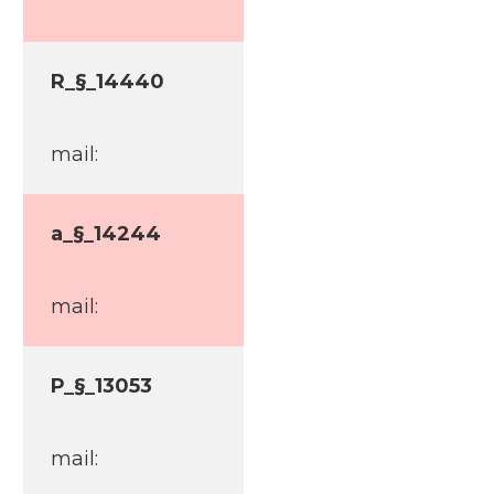
R_§_14440
mail:
a_§_14244
mail:
P_§_13053
mail: