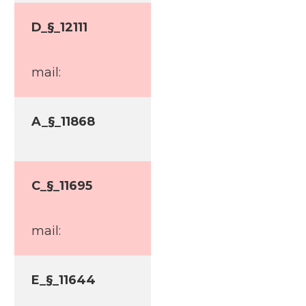
D_§_12111
mail:
A_§_11868
C_§_11695
mail:
E_§_11644