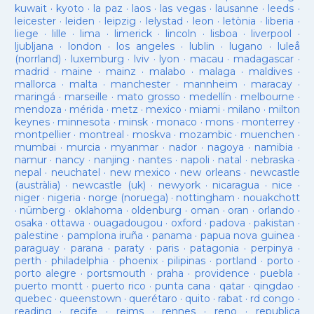
kuwait
·
kyoto
·
la paz
·
laos
·
las vegas
·
lausanne
·
leeds
·
leicester
·
leiden
·
leipzig
·
lelystad
·
leon
·
letònia
·
liberia
·
liege
·
lille
·
lima
·
limerick
·
lincoln
·
lisboa
·
liverpool
·
ljubljana
·
london
·
los angeles
·
lublin
·
lugano
·
luleå
(norrland)
·
luxemburg
·
lviv
·
lyon
·
macau
·
madagascar
·
madrid
·
maine
·
mainz
·
malabo
·
malaga
·
maldives
·
mallorca
·
malta
·
manchester
·
mannheim
·
maracay
·
maringá
·
marseille
·
mato grosso
·
medellín
·
melbourne
·
mendoza
·
mérida
·
metz
·
mexico
·
miami
·
milano
·
milton
keynes
·
minnesota
·
minsk
·
monaco
·
mons
·
monterrey
·
montpellier
·
montreal
·
moskva
·
mozambic
·
muenchen
·
mumbai
·
murcia
·
myanmar
·
nador
·
nagoya
·
namibia
·
namur
·
nancy
·
nanjing
·
nantes
·
napoli
·
natal
·
nebraska
·
nepal
·
neuchatel
·
new mexico
·
new orleans
·
newcastle
(austràlia)
·
newcastle (uk)
·
newyork
·
nicaragua
·
nice
·
niger
·
nigeria
·
norge (noruega)
·
nottingham
·
nouakchott
·
nürnberg
·
oklahoma
·
oldenburg
·
oman
·
oran
·
orlando
·
osaka
·
ottawa
·
ouagadougou
·
oxford
·
padova
·
pakistan
·
palestine
·
pamplona iruña
·
panama
·
papua nova guinea
·
paraguay
·
parana
·
paraty
·
paris
·
patagonia
·
perpinya
·
perth
·
philadelphia
·
phoenix
·
pilipinas
·
portland
·
porto
·
porto alegre
·
portsmouth
·
praha
·
providence
·
puebla
·
puerto montt
·
puerto rico
·
punta cana
·
qatar
·
qingdao
·
quebec
·
queenstown
·
querétaro
·
quito
·
rabat
·
rd congo
·
reading
·
recife
·
reims
·
rennes
·
reno
·
republica