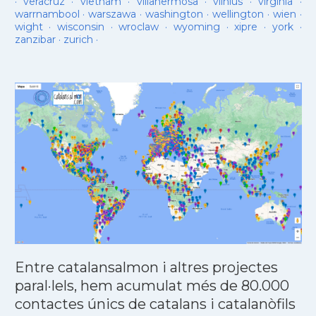
·
veracruz
·
vietnam
·
villahermosa
·
vilnius
·
virginia
·
warrnambool
·
warszawa
·
washington
·
wellington
·
wien
·
wight
·
wisconsin
·
wroclaw
·
wyoming
·
xipre
·
york
·
zanzibar
·
zurich
·
Entre catalansalmon i altres projectes
paral·lels, hem acumulat més de 80.000
contactes únics de catalans i catalanòfils