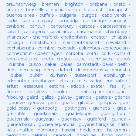
braunschweig
·
bremen
·
brighton
·
brisbane
·
bristol
·
brugge
·
brusselles
·
bucaramanga
·
bucuresti
·
budapest
·
buenos aires
·
buffalo
·
bulgaria
·
burgos
·
cabo verde
·
cádiz
·
cairns
·
calgary
·
cambodja
·
cambridge
·
canarias
·
canberra
·
cancun
·
canterbury
·
caracas
·
carcassonne
·
cardiff
·
cartagena
·
casablanca
·
casamance
·
chambéry
·
charleston
·
chelmsford
·
cheltenham
·
chester
·
chiapas
·
chicago
·
christchurch
·
clermont-ferrand
·
cleveland
·
cochabamba
·
coimbra
·
colorado
·
columbus
·
concepción
·
connecticut
·
copenhagen
·
cordoba
·
corfu
·
cork
·
costa d
ivori
·
costa rica
·
creta
·
croàcia
·
cuba
·
cuernavaca
·
curicó
·
curitiba
·
cusco
·
dakar
·
dallas
·
darmstadt
·
davis
·
delft
·
delhi
·
den haag
·
derry
·
detroit
·
dnipropetrovsk
·
donostia
·
dubai
·
dublín
·
durham
·
düsseldorf
·
edinburgh
·
edmonton
·
eindhoven
·
el caire
·
el salvador
·
enniskillen
·
erfurt
·
essaouira
·
estònia
·
etiopia
·
exeter
·
fes
·
fiji
·
firenze
·
fortaleza
·
frankfurt
·
freiburg im breisgau
·
fribourg
·
galati
·
galiza
·
galway
·
gambia
·
gasteiz
·
gdansk
·
geneve
·
genova
·
gent
·
ghana
·
gibraltar
·
glasgow
·
goa
·
gold coast
·
goteborg
·
gottingen
·
granada
·
graz
·
grenoble
·
guadalajara
·
guadeloupe
·
guangzhou
·
guatemala
·
guayaquil
·
guernsey
·
guildford
·
guinea
·
guinea bissau
·
guinea equatorial
·
guyane française
·
haifa
·
haiti
·
halifax
·
hamburg
·
hawaii
·
heidelberg
·
heilbronn
·
helsingør
·
helsinki
·
hereford
·
honduras
·
hong kong
·