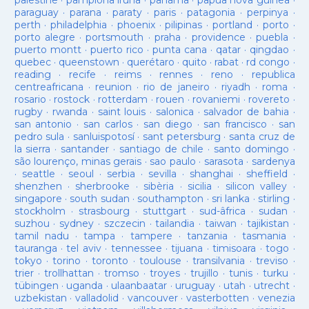
palestine
·
pamplona iruña
·
panama
·
papua nova guinea
·
paraguay
·
parana
·
paraty
·
paris
·
patagonia
·
perpinya
·
perth
·
philadelphia
·
phoenix
·
pilipinas
·
portland
·
porto
·
porto alegre
·
portsmouth
·
praha
·
providence
·
puebla
·
puerto montt
·
puerto rico
·
punta cana
·
qatar
·
qingdao
·
quebec
·
queenstown
·
querétaro
·
quito
·
rabat
·
rd congo
·
reading
·
recife
·
reims
·
rennes
·
reno
·
republica
centreafricana
·
reunion
·
rio de janeiro
·
riyadh
·
roma
·
rosario
·
rostock
·
rotterdam
·
rouen
·
rovaniemi
·
rovereto
·
rugby
·
rwanda
·
saint louis
·
salonica
·
salvador de bahia
·
san antonio
·
san carlos
·
san diego
·
san francisco
·
san
pedro sula
·
sanluispotosí
·
sant petersburg
·
santa cruz de
la sierra
·
santander
·
santiago de chile
·
santo domingo
·
são lourenço, minas gerais
·
sao paulo
·
sarasota
·
sardenya
·
seattle
·
seoul
·
serbia
·
sevilla
·
shanghai
·
sheffield
·
shenzhen
·
sherbrooke
·
sibèria
·
sicilia
·
silicon valley
·
singapore
·
south sudan
·
southampton
·
sri lanka
·
stirling
·
stockholm
·
strasbourg
·
stuttgart
·
sud-âfrica
·
sudan
·
suzhou
·
sydney
·
szczecin
·
tailandia
·
taiwan
·
tajikistan
·
tamil nadu
·
tampa
·
tampere
·
tanzania
·
tasmania
·
tauranga
·
tel aviv
·
tennessee
·
tijuana
·
timisoara
·
togo
·
tokyo
·
torino
·
toronto
·
toulouse
·
transilvania
·
treviso
·
trier
·
trollhattan
·
tromso
·
troyes
·
trujillo
·
tunis
·
turku
·
tübingen
·
uganda
·
ulaanbaatar
·
uruguay
·
utah
·
utrecht
·
uzbekistan
·
valladolid
·
vancouver
·
vasterbotten
·
venezia