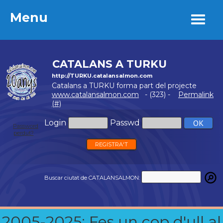
Menu
Menu
CATALANS A TURKU
http://TURKU.catalansalmon.com
Catalans a TURKU forma part del projecte
www.catalansalmon.com
- (323) -
Permalink
(#)
Login
Passwd
Password
perdut?
REGISTRA'T
Buscar ciutat de CATALANSALMON:
2005-2025: Fes un cop d'ull al