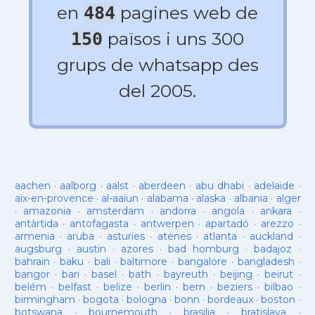
en
pagines web de
484
països i uns 300
150
grups de whatsapp des
del 2005.
aachen
·
aalborg
·
aalst
·
aberdeen
·
abu dhabi
·
adelaide
·
aix-en-provence
·
al-aaiun
·
alabama
·
alaska
·
albania
·
alger
·
amazonia
·
amsterdam
·
andorra
·
angola
·
ankara
·
antàrtida
·
antofagasta
·
antwerpen
·
apartadó
·
arezzo
·
armenia
·
aruba
·
asturies
·
atenes
·
atlanta
·
auckland
·
augsburg
·
austin
·
azores
·
bad homburg
·
badajoz
·
bahrain
·
baku
·
bali
·
baltimore
·
bangalore
·
bangladesh
·
bangor
·
bari
·
basel
·
bath
·
bayreuth
·
beijing
·
beirut
·
belém
·
belfast
·
belize
·
berlin
·
bern
·
beziers
·
bilbao
·
birmingham
·
bogota
·
bologna
·
bonn
·
bordeaux
·
boston
·
botswana
·
bournemouth
·
brasilia
·
bratislava
·