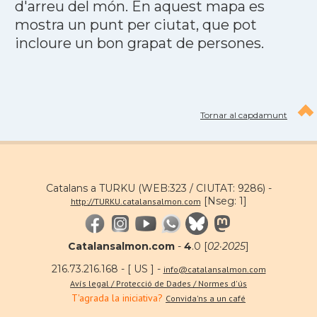
d'arreu del món. En aquest mapa es
mostra un punt per ciutat, que pot
incloure un bon grapat de persones.
Tornar al capdamunt
Catalans a TURKU (WEB:323 / CIUTAT: 9286) -
[Nseg: 1]
http://TURKU.catalansalmon.com
Catalansalmon.com
-
4
.0 [
02·2025
]
216.73.216.168 - [ US ] -
info@catalansalmon.com
Avís legal / Protecció de Dades / Normes d'ús
T'agrada la iniciativa?
Convida'ns a un café