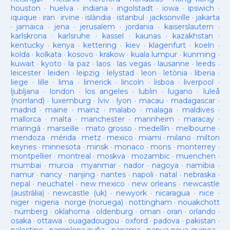
houston
·
huelva
·
indiana
·
ingolstadt
·
iowa
·
ipswich
·
iquique
·
iran
·
irvine
·
islàndia
·
istanbul
·
jacksonville
·
jakarta
·
jamaica
·
jena
·
jerusalem
·
jordania
·
kaiserslautern
·
karlskrona
·
karlsruhe
·
kassel
·
kaunas
·
kazakhstan
·
kentucky
·
kenya
·
kettering
·
kiev
·
klagenfurt
·
koeln
·
kolda
·
kolkata
·
kosovo
·
krakow
·
kuala lumpur
·
kunming
·
kuwait
·
kyoto
·
la paz
·
laos
·
las vegas
·
lausanne
·
leeds
·
leicester
·
leiden
·
leipzig
·
lelystad
·
leon
·
letònia
·
liberia
·
liege
·
lille
·
lima
·
limerick
·
lincoln
·
lisboa
·
liverpool
·
ljubljana
·
london
·
los angeles
·
lublin
·
lugano
·
luleå
(norrland)
·
luxemburg
·
lviv
·
lyon
·
macau
·
madagascar
·
madrid
·
maine
·
mainz
·
malabo
·
malaga
·
maldives
·
mallorca
·
malta
·
manchester
·
mannheim
·
maracay
·
maringá
·
marseille
·
mato grosso
·
medellín
·
melbourne
·
mendoza
·
mérida
·
metz
·
mexico
·
miami
·
milano
·
milton
keynes
·
minnesota
·
minsk
·
monaco
·
mons
·
monterrey
·
montpellier
·
montreal
·
moskva
·
mozambic
·
muenchen
·
mumbai
·
murcia
·
myanmar
·
nador
·
nagoya
·
namibia
·
namur
·
nancy
·
nanjing
·
nantes
·
napoli
·
natal
·
nebraska
·
nepal
·
neuchatel
·
new mexico
·
new orleans
·
newcastle
(austràlia)
·
newcastle (uk)
·
newyork
·
nicaragua
·
nice
·
niger
·
nigeria
·
norge (noruega)
·
nottingham
·
nouakchott
·
nürnberg
·
oklahoma
·
oldenburg
·
oman
·
oran
·
orlando
·
osaka
·
ottawa
·
ouagadougou
·
oxford
·
padova
·
pakistan
·