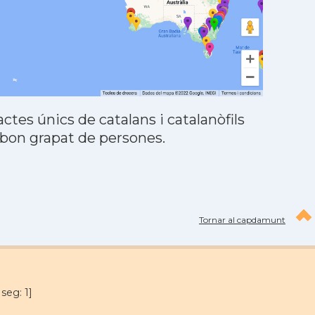
tes únics de catalans i catalanòfils
 bon grapat de persones.
Tornar al capdamunt
seg: 1]