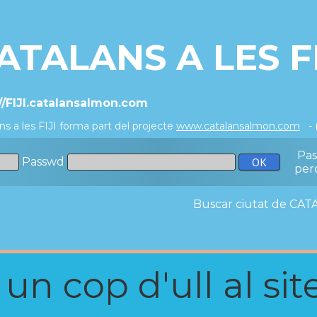
ATALANS A LES FI
//FIJI.catalansalmon.com
ns a les FIJI forma part del projecte
www.catalansalmon.com
- 
Pa
Passwd
per
Buscar ciutat de C
n cop d'ull al site