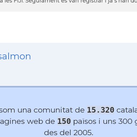
 les FIJI. Segurament es van registrar i ja s'han d
nsalmon
 som una comunitat de
catala
15.320
agines web de
països i uns 300
150
des del 2005.