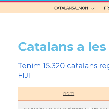
CATALANSALMON
P
Catalans a les
Tenim 15.320 catalans re
FIJI
nom