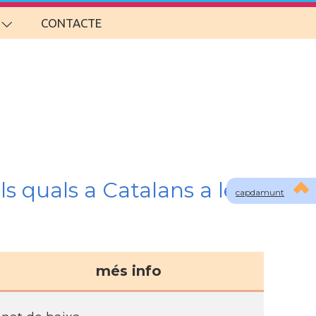
CONTACTE
s quals a Catalans a les
capdamunt
més info