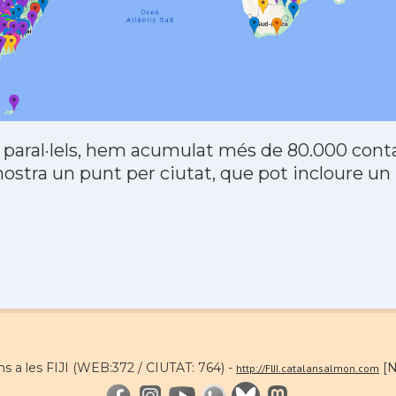
 paral·lels, hem acumulat més de 80.000 contac
stra un punt per ciutat, que pot incloure un
ns a les FIJI (WEB:372 / CIUTAT: 764) -
[N
http://FIJI.catalansalmon.com