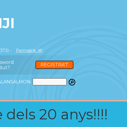
JI
(372) -
Permalink (#)
ssword
REGISTRA'T
dut?
ATALANSALMON:
 dels 20 anys!!!!