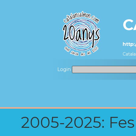
C
http:
Catala
Login
2005-2025: Fes u