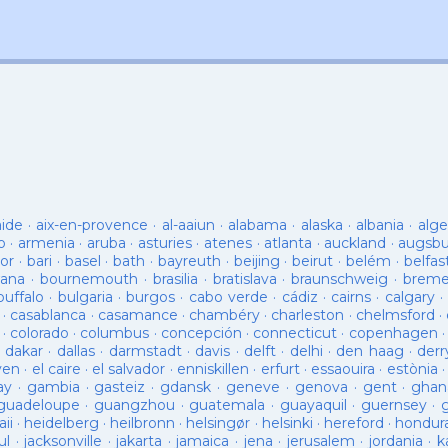
aide
·
aix-en-provence
·
al-aaiun
·
alabama
·
alaska
·
albania
·
alge
o
·
armenia
·
aruba
·
asturies
·
atenes
·
atlanta
·
auckland
·
augsb
or
·
bari
·
basel
·
bath
·
bayreuth
·
beijing
·
beirut
·
belém
·
belfas
ana
·
bournemouth
·
brasilia
·
bratislava
·
braunschweig
·
brem
buffalo
·
bulgaria
·
burgos
·
cabo verde
·
cádiz
·
cairns
·
calgary
·
·
casablanca
·
casamance
·
chambéry
·
charleston
·
chelmsford
·
·
colorado
·
columbus
·
concepción
·
connecticut
·
copenhagen
·
dakar
·
dallas
·
darmstadt
·
davis
·
delft
·
delhi
·
den haag
·
derr
ven
·
el caire
·
el salvador
·
enniskillen
·
erfurt
·
essaouira
·
estònia
ay
·
gambia
·
gasteiz
·
gdansk
·
geneve
·
genova
·
gent
·
ghan
guadeloupe
·
guangzhou
·
guatemala
·
guayaquil
·
guernsey
·
ii
·
heidelberg
·
heilbronn
·
helsingør
·
helsinki
·
hereford
·
hondur
ul
·
jacksonville
·
jakarta
·
jamaica
·
jena
·
jerusalem
·
jordania
·
k