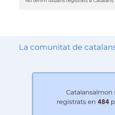
No tenim usuaris registrats a Catalans a
La comunitat de catala
Catalansalmon
registrats en
p
484