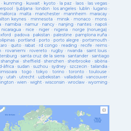
·
kunming
·
kuwait
·
kyoto
·
la paz
·
laos
·
las vegas
·
verpool
·
ljubljana
·
london
·
los angeles
·
lublin
·
lugano
·
mallorca
·
malta
·
manchester
·
mannheim
·
maracay
·
ilton keynes
·
minnesota
·
minsk
·
monaco
·
mons
·
a
·
namibia
·
namur
·
nancy
·
nanjing
·
nantes
·
napoli
·
·
nicaragua
·
nice
·
niger
·
nigeria
·
norge (noruega)
·
oxford
·
padova
·
pakistan
·
palestine
·
pamplona iruña
·
pilipinas
·
portland
·
porto
·
porto alegre
·
portsmouth
·
taro
·
quito
·
rabat
·
rd congo
·
reading
·
recife
·
reims
·
n
·
rovaniemi
·
rovereto
·
rugby
·
rwanda
·
saint louis
·
tersburg
·
santa cruz de la sierra
·
santander
·
santiago
·
shanghai
·
sheffield
·
shenzhen
·
sherbrooke
·
sibèria
·
d-âfrica
·
sudan
·
suzhou
·
sydney
·
szczecin
·
tailandia
·
timisoara
·
togo
·
tokyo
·
torino
·
toronto
·
toulouse
·
ay
·
utah
·
utrecht
·
uzbekistan
·
valladolid
·
vancouver
·
lington
·
wien
·
wight
·
wisconsin
·
wroclaw
·
wyoming
·