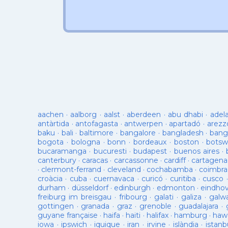
aachen
·
aalborg
·
aalst
·
aberdeen
·
abu dhabi
·
adel
antàrtida
·
antofagasta
·
antwerpen
·
apartadó
·
arezz
baku
·
bali
·
baltimore
·
bangalore
·
bangladesh
·
bang
bogota
·
bologna
·
bonn
·
bordeaux
·
boston
·
botsw
bucaramanga
·
bucuresti
·
budapest
·
buenos aires
·
canterbury
·
caracas
·
carcassonne
·
cardiff
·
cartagena
·
clermont-ferrand
·
cleveland
·
cochabamba
·
coimbra
croàcia
·
cuba
·
cuernavaca
·
curicó
·
curitiba
·
cusco
durham
·
düsseldorf
·
edinburgh
·
edmonton
·
eindho
freiburg im breisgau
·
fribourg
·
galati
·
galiza
·
galw
gottingen
·
granada
·
graz
·
grenoble
·
guadalajara
·
guyane française
·
haifa
·
haiti
·
halifax
·
hamburg
·
hawa
iowa
·
ipswich
·
iquique
·
iran
·
irvine
·
islàndia
·
istanb