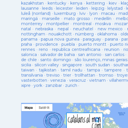
kazakhstan
·
kentucky
·
kenya
·
kettering
·
kiev
·
kla
lausanne
·
leeds
·
leicester
·
leiden
·
leipzig
·
lelystad
·
luleå (norrland)
·
luxemburg
·
lviv
·
lyon
·
macau
·
mad
maringá
·
marseille
·
mato grosso
·
medellín
·
melb
monterrey
·
montpellier
·
montreal
·
moskva
·
mozam
natal
·
nebraska
·
nepal
·
neuchatel
·
new mexico
·
nottingham
·
nouakchott
·
nürnberg
·
oklahoma
·
old
panama
·
papua nova guinea
·
paraguay
·
parana
·
par
praha
·
providence
·
puebla
·
puerto montt
·
puerto ri
rennes
·
reno
·
republica centreafricana
·
reunion
·
ri
salonica
·
salvador de bahia
·
san antonio
·
san carlos
·
de chile
·
santo domingo
·
são lourenço, minas gerais
sicilia
·
silicon valley
·
singapore
·
south sudan
·
south
taiwan
·
tajikistan
·
tamil nadu
·
tampa
·
tampere
·
transilvania
·
treviso
·
trier
·
trollhattan
·
tromso
·
troye
vasterbotten
·
venezia
·
veracruz
·
vietnam
·
villaherm
xipre
·
york
·
zanzibar
·
zurich
·