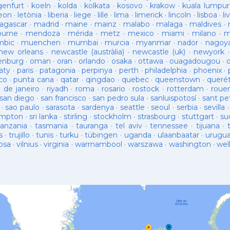
genfurt
·
koeln
·
kolda
·
kolkata
·
kosovo
·
krakow
·
kuala lumpur
leon
·
letònia
·
liberia
·
liege
·
lille
·
lima
·
limerick
·
lincoln
·
lisboa
·
li
agascar
·
madrid
·
maine
·
mainz
·
malabo
·
malaga
·
maldives
·
ourne
·
mendoza
·
mérida
·
metz
·
mexico
·
miami
·
milano
·
m
bic
·
muenchen
·
mumbai
·
murcia
·
myanmar
·
nador
·
nagoy
new orleans
·
newcastle (austràlia)
·
newcastle (uk)
·
newyork
enburg
·
oman
·
oran
·
orlando
·
osaka
·
ottawa
·
ouagadougou
·
aty
·
paris
·
patagonia
·
perpinya
·
perth
·
philadelphia
·
phoenix
·
co
·
punta cana
·
qatar
·
qingdao
·
quebec
·
queenstown
·
queré
o de janeiro
·
riyadh
·
roma
·
rosario
·
rostock
·
rotterdam
·
roue
san diego
·
san francisco
·
san pedro sula
·
sanluispotosí
·
sant pe
·
sao paulo
·
sarasota
·
sardenya
·
seattle
·
seoul
·
serbia
·
sevilla
ampton
·
sri lanka
·
stirling
·
stockholm
·
strasbourg
·
stuttgart
·
su
tanzania
·
tasmania
·
tauranga
·
tel aviv
·
tennessee
·
tijuana
·
s
·
trujillo
·
tunis
·
turku
·
tübingen
·
uganda
·
ulaanbaatar
·
urugu
osa
·
vilnius
·
virginia
·
warrnambool
·
warszawa
·
washington
·
wel