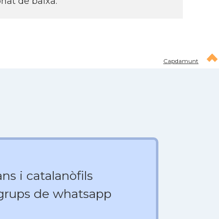
onat de baixa.
Capdamunt
ns i catalanòfils
 grups de whatsapp