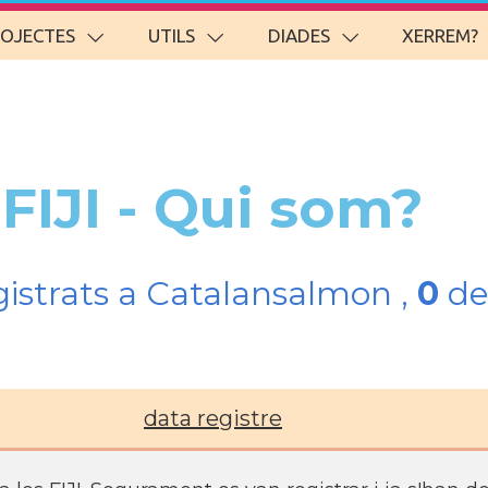
ROJECTES
UTILS
DIADES
XERREM?
 FIJI - Qui som?
gistrats a Catalansalmon ,
0
del
data registre