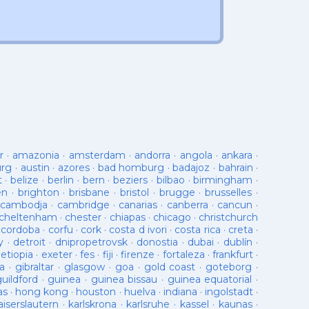
r
·
amazonia
·
amsterdam
·
andorra
·
angola
·
ankara
·
urg
·
austin
·
azores
·
bad homburg
·
badajoz
·
bahrain
·
t
·
belize
·
berlin
·
bern
·
beziers
·
bilbao
·
birmingham
·
en
·
brighton
·
brisbane
·
bristol
·
brugge
·
brusselles
·
cambodja
·
cambridge
·
canarias
·
canberra
·
cancun
·
cheltenham
·
chester
·
chiapas
·
chicago
·
christchurch
·
cordoba
·
corfu
·
cork
·
costa d ivori
·
costa rica
·
creta
·
y
·
detroit
·
dnipropetrovsk
·
donostia
·
dubai
·
dublín
·
·
etiopia
·
exeter
·
fes
·
fiji
·
firenze
·
fortaleza
·
frankfurt
·
a
·
gibraltar
·
glasgow
·
goa
·
gold coast
·
goteborg
·
guildford
·
guinea
·
guinea bissau
·
guinea equatorial
·
as
·
hong kong
·
houston
·
huelva
·
indiana
·
ingolstadt
·
aiserslautern
·
karlskrona
·
karlsruhe
·
kassel
·
kaunas
·