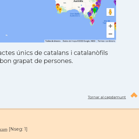
tes únics de catalans i catalanòfils
 bon grapat de persones.
Tornar al capdamunt
[Nseg: 1]
.com