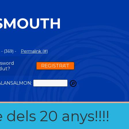
TSMOUTH
- (369) -
Permalink (#)
ssword
REGISTRA'T
dut?
ATALANSALMON:
 dels 20 anys!!!!