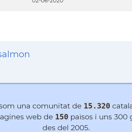
02-06-2020
nsalmon
 som una comunitat de
catala
15.320
agines web de
països i uns 300
150
des del 2005.