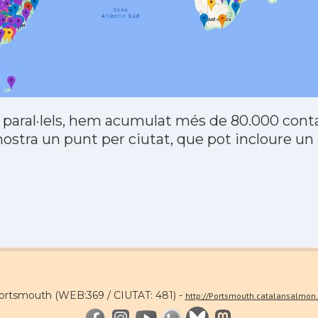
 paral·lels, hem acumulat més de 80.000 contac
stra un punt per ciutat, que pot incloure un
Portsmouth (WEB:369 / CIUTAT: 481) -
http://Portsmouth.catalansalmon