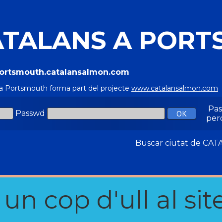
ATALANS A POR
/Portsmouth.catalansalmon.com
 a Portsmouth forma part del projecte
www.catalansalmon.com
Pa
Passwd
per
Buscar ciutat de C
n cop d'ull al site