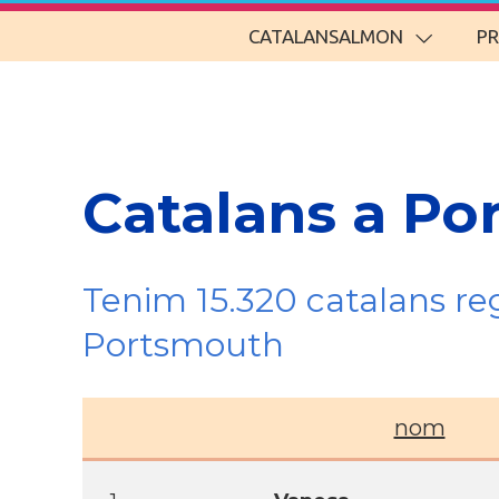
CATALANSALMON
P
Catalans a Po
Tenim 15.320 catalans re
Portsmouth
nom