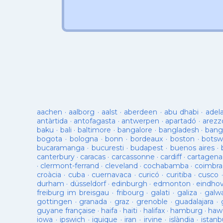
aachen
·
aalborg
·
aalst
·
aberdeen
·
abu dhabi
·
adel
antàrtida
·
antofagasta
·
antwerpen
·
apartadó
·
arezz
baku
·
bali
·
baltimore
·
bangalore
·
bangladesh
·
bang
bogota
·
bologna
·
bonn
·
bordeaux
·
boston
·
botsw
bucaramanga
·
bucuresti
·
budapest
·
buenos aires
·
canterbury
·
caracas
·
carcassonne
·
cardiff
·
cartagena
·
clermont-ferrand
·
cleveland
·
cochabamba
·
coimbra
croàcia
·
cuba
·
cuernavaca
·
curicó
·
curitiba
·
cusco
durham
·
düsseldorf
·
edinburgh
·
edmonton
·
eindho
freiburg im breisgau
·
fribourg
·
galati
·
galiza
·
galw
gottingen
·
granada
·
graz
·
grenoble
·
guadalajara
·
guyane française
·
haifa
·
haiti
·
halifax
·
hamburg
·
hawa
iowa
·
ipswich
·
iquique
·
iran
·
irvine
·
islàndia
·
istanb