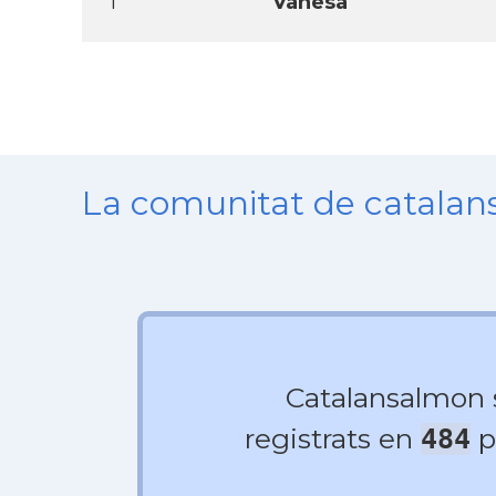
1
Vanesa
La comunitat de catala
Catalansalmon
registrats en
p
484