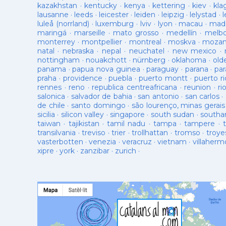
kazakhstan
·
kentucky
·
kenya
·
kettering
·
kiev
·
kla
lausanne
·
leeds
·
leicester
·
leiden
·
leipzig
·
lelystad
·
luleå (norrland)
·
luxemburg
·
lviv
·
lyon
·
macau
·
mad
maringá
·
marseille
·
mato grosso
·
medellín
·
melb
monterrey
·
montpellier
·
montreal
·
moskva
·
mozam
natal
·
nebraska
·
nepal
·
neuchatel
·
new mexico
·
nottingham
·
nouakchott
·
nürnberg
·
oklahoma
·
old
panama
·
papua nova guinea
·
paraguay
·
parana
·
par
praha
·
providence
·
puebla
·
puerto montt
·
puerto ri
rennes
·
reno
·
republica centreafricana
·
reunion
·
ri
salonica
·
salvador de bahia
·
san antonio
·
san carlos
·
de chile
·
santo domingo
·
são lourenço, minas gerais
sicilia
·
silicon valley
·
singapore
·
south sudan
·
south
taiwan
·
tajikistan
·
tamil nadu
·
tampa
·
tampere
·
transilvania
·
treviso
·
trier
·
trollhattan
·
tromso
·
troye
vasterbotten
·
venezia
·
veracruz
·
vietnam
·
villaherm
xipre
·
york
·
zanzibar
·
zurich
·