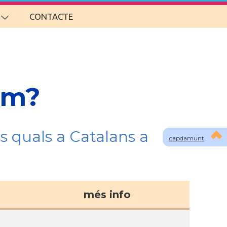
CONTACTE
om?
s quals a Catalans a
capdamunt
més info