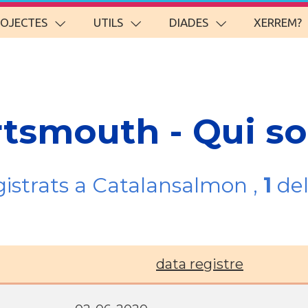
ROJECTES
UTILS
DIADES
XERREM?
rtsmouth - Qui s
gistrats a Catalansalmon ,
1
del
data registre