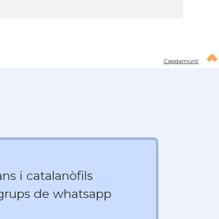
Capdamunt
ns i catalanòfils
 grups de whatsapp