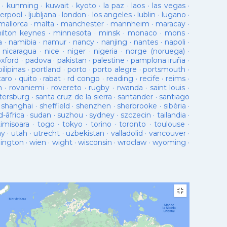
·
kunming
·
kuwait
·
kyoto
·
la paz
·
laos
·
las vegas
·
verpool
·
ljubljana
·
london
·
los angeles
·
lublin
·
lugano
·
mallorca
·
malta
·
manchester
·
mannheim
·
maracay
·
ilton keynes
·
minnesota
·
minsk
·
monaco
·
mons
·
a
·
namibia
·
namur
·
nancy
·
nanjing
·
nantes
·
napoli
·
·
nicaragua
·
nice
·
niger
·
nigeria
·
norge (noruega)
·
oxford
·
padova
·
pakistan
·
palestine
·
pamplona iruña
·
pilipinas
·
portland
·
porto
·
porto alegre
·
portsmouth
·
taro
·
quito
·
rabat
·
rd congo
·
reading
·
recife
·
reims
·
n
·
rovaniemi
·
rovereto
·
rugby
·
rwanda
·
saint louis
·
tersburg
·
santa cruz de la sierra
·
santander
·
santiago
·
shanghai
·
sheffield
·
shenzhen
·
sherbrooke
·
sibèria
·
d-âfrica
·
sudan
·
suzhou
·
sydney
·
szczecin
·
tailandia
·
timisoara
·
togo
·
tokyo
·
torino
·
toronto
·
toulouse
·
ay
·
utah
·
utrecht
·
uzbekistan
·
valladolid
·
vancouver
·
lington
·
wien
·
wight
·
wisconsin
·
wroclaw
·
wyoming
·