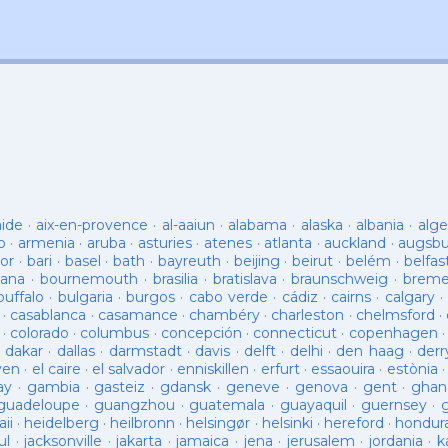
aide
·
aix-en-provence
·
al-aaiun
·
alabama
·
alaska
·
albania
·
alge
o
·
armenia
·
aruba
·
asturies
·
atenes
·
atlanta
·
auckland
·
augsb
or
·
bari
·
basel
·
bath
·
bayreuth
·
beijing
·
beirut
·
belém
·
belfas
ana
·
bournemouth
·
brasilia
·
bratislava
·
braunschweig
·
brem
buffalo
·
bulgaria
·
burgos
·
cabo verde
·
cádiz
·
cairns
·
calgary
·
·
casablanca
·
casamance
·
chambéry
·
charleston
·
chelmsford
·
·
colorado
·
columbus
·
concepción
·
connecticut
·
copenhagen
·
dakar
·
dallas
·
darmstadt
·
davis
·
delft
·
delhi
·
den haag
·
derr
ven
·
el caire
·
el salvador
·
enniskillen
·
erfurt
·
essaouira
·
estònia
ay
·
gambia
·
gasteiz
·
gdansk
·
geneve
·
genova
·
gent
·
ghan
guadeloupe
·
guangzhou
·
guatemala
·
guayaquil
·
guernsey
·
ii
·
heidelberg
·
heilbronn
·
helsingør
·
helsinki
·
hereford
·
hondur
ul
·
jacksonville
·
jakarta
·
jamaica
·
jena
·
jerusalem
·
jordania
·
k