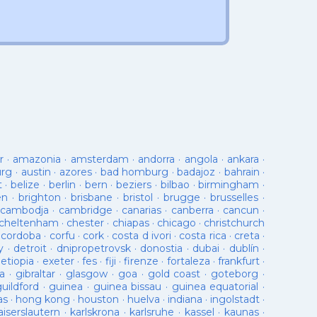
r
·
amazonia
·
amsterdam
·
andorra
·
angola
·
ankara
·
urg
·
austin
·
azores
·
bad homburg
·
badajoz
·
bahrain
·
t
·
belize
·
berlin
·
bern
·
beziers
·
bilbao
·
birmingham
·
en
·
brighton
·
brisbane
·
bristol
·
brugge
·
brusselles
·
cambodja
·
cambridge
·
canarias
·
canberra
·
cancun
·
cheltenham
·
chester
·
chiapas
·
chicago
·
christchurch
·
cordoba
·
corfu
·
cork
·
costa d ivori
·
costa rica
·
creta
·
y
·
detroit
·
dnipropetrovsk
·
donostia
·
dubai
·
dublín
·
·
etiopia
·
exeter
·
fes
·
fiji
·
firenze
·
fortaleza
·
frankfurt
·
a
·
gibraltar
·
glasgow
·
goa
·
gold coast
·
goteborg
·
guildford
·
guinea
·
guinea bissau
·
guinea equatorial
·
as
·
hong kong
·
houston
·
huelva
·
indiana
·
ingolstadt
·
aiserslautern
·
karlskrona
·
karlsruhe
·
kassel
·
kaunas
·