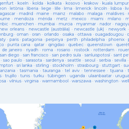
genfurt
·
koeln
·
kolda
·
kolkata
·
kosovo
·
krakow
·
kuala lumpur
leon
·
letònia
·
liberia
·
liege
·
lille
·
lima
·
limerick
·
lincoln
·
lisboa
·
li
agascar
·
madrid
·
maine
·
mainz
·
malabo
·
malaga
·
maldives
·
ourne
·
mendoza
·
mérida
·
metz
·
mexico
·
miami
·
milano
·
m
bic
·
muenchen
·
mumbai
·
murcia
·
myanmar
·
nador
·
nagoy
new orleans
·
newcastle (austràlia)
·
newcastle (uk)
·
newyork
enburg
·
oman
·
oran
·
orlando
·
osaka
·
ottawa
·
ouagadougou
·
aty
·
paris
·
patagonia
·
perpinya
·
perth
·
philadelphia
·
phoenix
·
co
·
punta cana
·
qatar
·
qingdao
·
quebec
·
queenstown
·
queré
o de janeiro
·
riyadh
·
roma
·
rosario
·
rostock
·
rotterdam
·
roue
san diego
·
san francisco
·
san pedro sula
·
sanluispotosí
·
sant pe
·
sao paulo
·
sarasota
·
sardenya
·
seattle
·
seoul
·
serbia
·
sevilla
ampton
·
sri lanka
·
stirling
·
stockholm
·
strasbourg
·
stuttgart
·
su
tanzania
·
tasmania
·
tauranga
·
tel aviv
·
tennessee
·
tijuana
·
s
·
trujillo
·
tunis
·
turku
·
tübingen
·
uganda
·
ulaanbaatar
·
urugu
osa
·
vilnius
·
virginia
·
warrnambool
·
warszawa
·
washington
·
wel