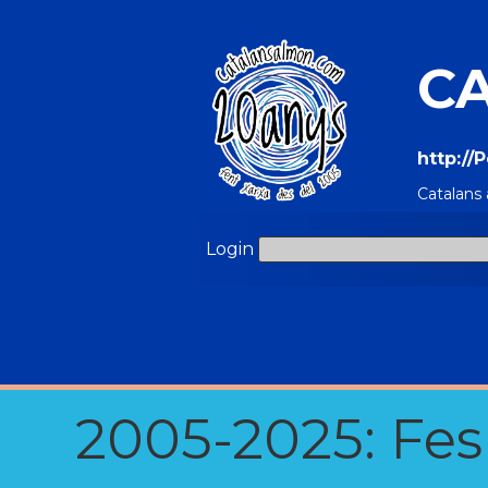
C
http:/
Catalans
Login
2005-2025: Fes u