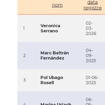
data
nom
registre
02-
Veronica
1
03-
Serrano
2026
04-
Marc Beltrán
2
09-
Fernández
2025
Pol Ubago
01-06-
3
Rosell
2025
06-
4
Marina Uriach
05-