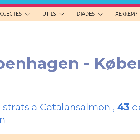
ROJECTES
UTILS
DIADES
XERREM?
penhagen - Købe
gistrats a Catalansalmon ,
43
de
n