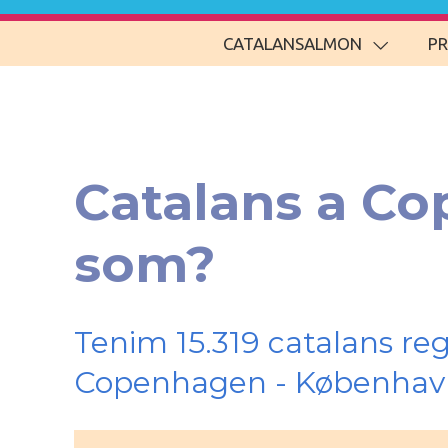
CATALANSALMON
P
Catalans a Co
som?
Tenim 15.319 catalans re
Copenhagen - Københav