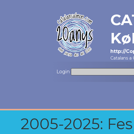
CA
Kø
http://C
Catalans a
Login
2005-2025: Fes u