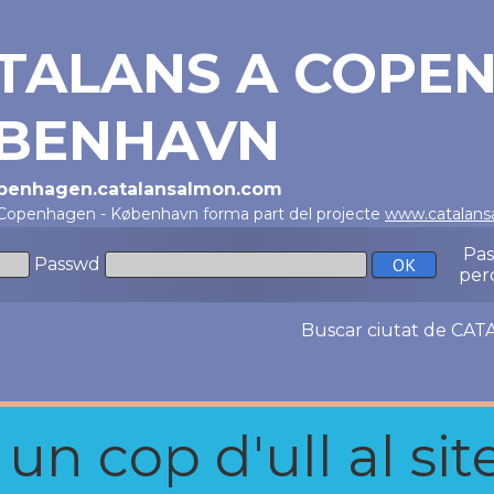
TALANS A COPEN
BENHAVN
openhagen.catalansalmon.com
 Copenhagen - København forma part del projecte
www.catalan
Pa
Passwd
per
Buscar ciutat de C
n cop d'ull al site