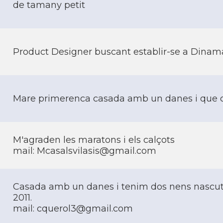
de tamany petit
Product Designer buscant establir-se a Dinama
Mare primerenca casada amb un danes i que 
M'agraden les maratons i els calçots
mail: Mcasalsvilasis@gmail.com
Casada amb un danes i tenim dos nens nascuts
2011.
mail: cquerol3@gmail.com