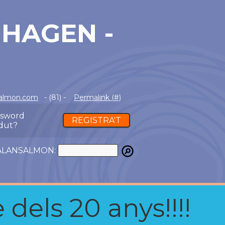
HAGEN -
salmon.com
- (81) -
Permalink (#)
ssword
REGISTRA'T
dut?
ATALANSALMON:
 dels 20 anys!!!!