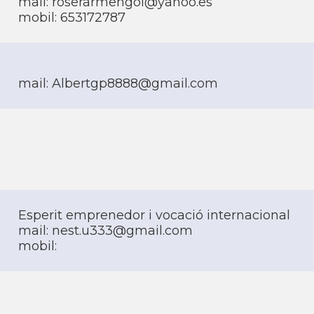
mail: roserarmengol@yahoo.es
mobil: 653172787
mail: Albertgp8888@gmail.com
Esperit emprenedor i vocació internacional
mail: nest.u333@gmail.com
mobil: