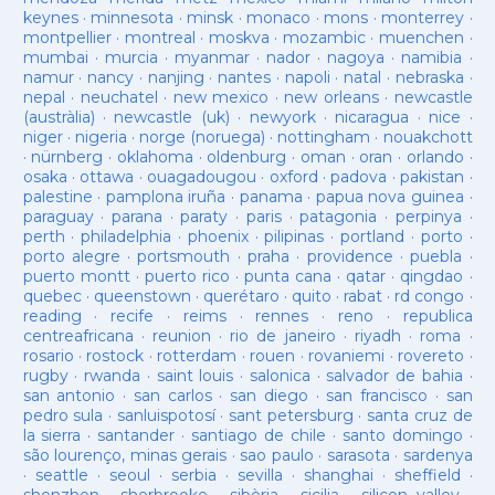
keynes
·
minnesota
·
minsk
·
monaco
·
mons
·
monterrey
·
montpellier
·
montreal
·
moskva
·
mozambic
·
muenchen
·
mumbai
·
murcia
·
myanmar
·
nador
·
nagoya
·
namibia
·
namur
·
nancy
·
nanjing
·
nantes
·
napoli
·
natal
·
nebraska
·
nepal
·
neuchatel
·
new mexico
·
new orleans
·
newcastle
(austràlia)
·
newcastle (uk)
·
newyork
·
nicaragua
·
nice
·
niger
·
nigeria
·
norge (noruega)
·
nottingham
·
nouakchott
·
nürnberg
·
oklahoma
·
oldenburg
·
oman
·
oran
·
orlando
·
osaka
·
ottawa
·
ouagadougou
·
oxford
·
padova
·
pakistan
·
palestine
·
pamplona iruña
·
panama
·
papua nova guinea
·
paraguay
·
parana
·
paraty
·
paris
·
patagonia
·
perpinya
·
perth
·
philadelphia
·
phoenix
·
pilipinas
·
portland
·
porto
·
porto alegre
·
portsmouth
·
praha
·
providence
·
puebla
·
puerto montt
·
puerto rico
·
punta cana
·
qatar
·
qingdao
·
quebec
·
queenstown
·
querétaro
·
quito
·
rabat
·
rd congo
·
reading
·
recife
·
reims
·
rennes
·
reno
·
republica
centreafricana
·
reunion
·
rio de janeiro
·
riyadh
·
roma
·
rosario
·
rostock
·
rotterdam
·
rouen
·
rovaniemi
·
rovereto
·
rugby
·
rwanda
·
saint louis
·
salonica
·
salvador de bahia
·
san antonio
·
san carlos
·
san diego
·
san francisco
·
san
pedro sula
·
sanluispotosí
·
sant petersburg
·
santa cruz de
la sierra
·
santander
·
santiago de chile
·
santo domingo
·
são lourenço, minas gerais
·
sao paulo
·
sarasota
·
sardenya
·
seattle
·
seoul
·
serbia
·
sevilla
·
shanghai
·
sheffield
·