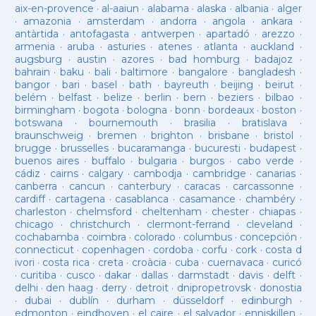
aix-en-provence
·
al-aaiun
·
alabama
·
alaska
·
albania
·
alger
·
amazonia
·
amsterdam
·
andorra
·
angola
·
ankara
·
antàrtida
·
antofagasta
·
antwerpen
·
apartadó
·
arezzo
·
armenia
·
aruba
·
asturies
·
atenes
·
atlanta
·
auckland
·
augsburg
·
austin
·
azores
·
bad homburg
·
badajoz
·
bahrain
·
baku
·
bali
·
baltimore
·
bangalore
·
bangladesh
·
bangor
·
bari
·
basel
·
bath
·
bayreuth
·
beijing
·
beirut
·
belém
·
belfast
·
belize
·
berlin
·
bern
·
beziers
·
bilbao
·
birmingham
·
bogota
·
bologna
·
bonn
·
bordeaux
·
boston
·
botswana
·
bournemouth
·
brasilia
·
bratislava
·
braunschweig
·
bremen
·
brighton
·
brisbane
·
bristol
·
brugge
·
brusselles
·
bucaramanga
·
bucuresti
·
budapest
·
buenos aires
·
buffalo
·
bulgaria
·
burgos
·
cabo verde
·
cádiz
·
cairns
·
calgary
·
cambodja
·
cambridge
·
canarias
·
canberra
·
cancun
·
canterbury
·
caracas
·
carcassonne
·
cardiff
·
cartagena
·
casablanca
·
casamance
·
chambéry
·
charleston
·
chelmsford
·
cheltenham
·
chester
·
chiapas
·
chicago
·
christchurch
·
clermont-ferrand
·
cleveland
·
cochabamba
·
coimbra
·
colorado
·
columbus
·
concepción
·
connecticut
·
copenhagen
·
cordoba
·
corfu
·
cork
·
costa d
ivori
·
costa rica
·
creta
·
croàcia
·
cuba
·
cuernavaca
·
curicó
·
curitiba
·
cusco
·
dakar
·
dallas
·
darmstadt
·
davis
·
delft
·
delhi
·
den haag
·
derry
·
detroit
·
dnipropetrovsk
·
donostia
·
dubai
·
dublín
·
durham
·
düsseldorf
·
edinburgh
·
edmonton
·
eindhoven
·
el caire
·
el salvador
·
enniskillen
·