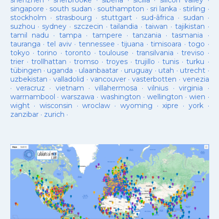
shenzhen
·
sherbrooke
·
sibèria
·
sicilia
·
silicon valley
·
singapore
·
south sudan
·
southampton
·
sri lanka
·
stirling
·
stockholm
·
strasbourg
·
stuttgart
·
sud-âfrica
·
sudan
·
suzhou
·
sydney
·
szczecin
·
tailandia
·
taiwan
·
tajikistan
·
tamil nadu
·
tampa
·
tampere
·
tanzania
·
tasmania
·
tauranga
·
tel aviv
·
tennessee
·
tijuana
·
timisoara
·
togo
·
tokyo
·
torino
·
toronto
·
toulouse
·
transilvania
·
treviso
·
trier
·
trollhattan
·
tromso
·
troyes
·
trujillo
·
tunis
·
turku
·
tübingen
·
uganda
·
ulaanbaatar
·
uruguay
·
utah
·
utrecht
·
uzbekistan
·
valladolid
·
vancouver
·
vasterbotten
·
venezia
·
veracruz
·
vietnam
·
villahermosa
·
vilnius
·
virginia
·
warrnambool
·
warszawa
·
washington
·
wellington
·
wien
·
wight
·
wisconsin
·
wroclaw
·
wyoming
·
xipre
·
york
·
zanzibar
·
zurich
·