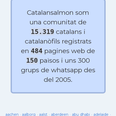
Catalansalmon som
una comunitat de
catalans i
15.319
catalanòfils registrats
en
pagines web de
484
països i uns 300
150
grups de whatsapp des
del 2005.
aachen
·
aalborg
·
aalst
·
aberdeen
·
abu dhabi
·
adelaide
·