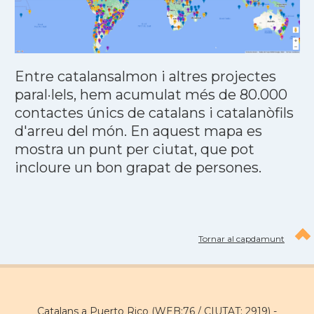
Entre catalansalmon i altres projectes
paral·lels, hem acumulat més de 80.000
contactes únics de catalans i catalanòfils
d'arreu del món. En aquest mapa es
mostra un punt per ciutat, que pot
incloure un bon grapat de persones.
Tornar al capdamunt
Catalans a Puerto Rico (WEB:76 / CIUTAT: 2919) -