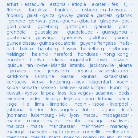
erfurt
·
essaouira
·
estònia
·
etiopia
·
exeter
·
fes
·
fiji
·
firenze
·
fortaleza
·
frankfurt
·
freiburg im breisgau
·
fribourg
·
galati
·
galiza
·
galway
·
gambia
·
gasteiz
·
gdansk
·
geneve
·
genova
·
gent
·
ghana
·
gibraltar
·
glasgow
·
goa
·
gold coast
·
goteborg
·
gottingen
·
granada
·
graz
·
grenoble
·
guadalajara
·
guadeloupe
·
guangzhou
·
guatemala
·
guayaquil
·
guernsey
·
guildford
·
guinea
·
guinea bissau
·
guinea equatorial
·
guyane française
·
haifa
·
haiti
·
halifax
·
hamburg
·
hawaii
·
heidelberg
·
heilbronn
·
helsingør
·
helsinki
·
hereford
·
honduras
·
hong kong
·
houston
·
huelva
·
indiana
·
ingolstadt
·
iowa
·
ipswich
·
iquique
·
iran
·
irvine
·
islàndia
·
istanbul
·
jacksonville
·
jakarta
·
jamaica
·
jena
·
jerusalem
·
jordania
·
kaiserslautern
·
karlskrona
·
karlsruhe
·
kassel
·
kaunas
·
kazakhstan
·
kentucky
·
kenya
·
kettering
·
kiev
·
klagenfurt
·
koeln
·
kolda
·
kolkata
·
kosovo
·
krakow
·
kuala lumpur
·
kunming
·
kuwait
·
kyoto
·
la paz
·
laos
·
las vegas
·
lausanne
·
leeds
·
leicester
·
leiden
·
leipzig
·
lelystad
·
leon
·
letònia
·
liberia
·
liege
·
lille
·
lima
·
limerick
·
lincoln
·
lisboa
·
liverpool
·
ljubljana
·
london
·
los angeles
·
lublin
·
lugano
·
luleå
(norrland)
·
luxemburg
·
lviv
·
lyon
·
macau
·
madagascar
·
madrid
·
maine
·
mainz
·
malabo
·
malaga
·
maldives
·
mallorca
·
malta
·
manchester
·
mannheim
·
maracay
·
maringá
·
marseille
·
mato grosso
·
medellín
·
melbourne
·
mendoza
·
mérida
·
metz
·
mexico
·
miami
·
milano
·
milton