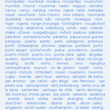
montpellier
·
montreal
·
moskva
·
mozambic
·
muenchen
·
mumbai
·
murcia
·
myanmar
·
nador
·
nagoya
·
namibia
·
namur
·
nancy
·
nanjing
·
nantes
·
napoli
·
natal
·
nebraska
·
nepal
·
neuchatel
·
new mexico
·
new orleans
·
newcastle
(austràlia)
·
newcastle (uk)
·
newyork
·
nicaragua
·
nice
·
niger
·
nigeria
·
norge (noruega)
·
nottingham
·
nouakchott
·
nürnberg
·
oklahoma
·
oldenburg
·
oman
·
oran
·
orlando
·
osaka
·
ottawa
·
ouagadougou
·
oxford
·
padova
·
pakistan
·
palestine
·
pamplona iruña
·
panama
·
papua nova guinea
·
paraguay
·
parana
·
paraty
·
paris
·
patagonia
·
perpinya
·
perth
·
philadelphia
·
phoenix
·
pilipinas
·
portland
·
porto
·
porto alegre
·
portsmouth
·
praha
·
providence
·
puebla
·
puerto montt
·
puerto rico
·
punta cana
·
qatar
·
qingdao
·
quebec
·
queenstown
·
querétaro
·
quito
·
rabat
·
rd congo
·
reading
·
recife
·
reims
·
rennes
·
reno
·
republica
centreafricana
·
reunion
·
rio de janeiro
·
riyadh
·
roma
·
rosario
·
rostock
·
rotterdam
·
rouen
·
rovaniemi
·
rovereto
·
rugby
·
rwanda
·
saint louis
·
salonica
·
salvador de bahia
·
san antonio
·
san carlos
·
san diego
·
san francisco
·
san
pedro sula
·
sanluispotosí
·
sant petersburg
·
santa cruz de
la sierra
·
santander
·
santiago de chile
·
santo domingo
·
são lourenço, minas gerais
·
sao paulo
·
sarasota
·
sardenya
·
seattle
·
seoul
·
serbia
·
sevilla
·
shanghai
·
sheffield
·
shenzhen
·
sherbrooke
·
sibèria
·
sicilia
·
silicon valley
·
singapore
·
south sudan
·
southampton
·
sri lanka
·
stirling
·