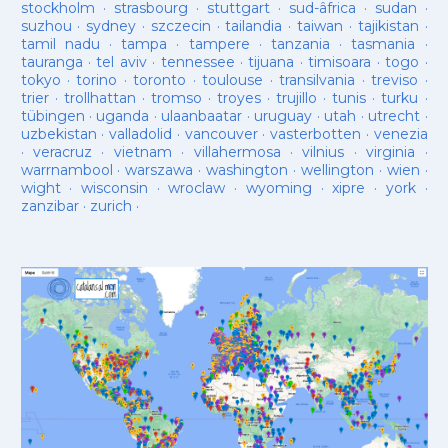
stockholm
·
strasbourg
·
stuttgart
·
sud-âfrica
·
sudan
·
suzhou
·
sydney
·
szczecin
·
tailandia
·
taiwan
·
tajikistan
·
tamil nadu
·
tampa
·
tampere
·
tanzania
·
tasmania
·
tauranga
·
tel aviv
·
tennessee
·
tijuana
·
timisoara
·
togo
·
tokyo
·
torino
·
toronto
·
toulouse
·
transilvania
·
treviso
·
trier
·
trollhattan
·
tromso
·
troyes
·
trujillo
·
tunis
·
turku
·
tübingen
·
uganda
·
ulaanbaatar
·
uruguay
·
utah
·
utrecht
·
uzbekistan
·
valladolid
·
vancouver
·
vasterbotten
·
venezia
·
veracruz
·
vietnam
·
villahermosa
·
vilnius
·
virginia
·
warrnambool
·
warszawa
·
washington
·
wellington
·
wien
·
wight
·
wisconsin
·
wroclaw
·
wyoming
·
xipre
·
york
·
zanzibar
·
zurich
·