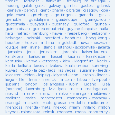
firenze
·
fortaleza
·
frankfurt
·
freiburg im breisgau
·
fribourg
·
galati
·
galiza
·
galway
·
gambia
·
gasteiz
·
gdansk
·
geneve
·
genova
·
gent
·
ghana
·
gibraltar
·
glasgow
·
goa
·
gold coast
·
goteborg
·
gottingen
·
granada
·
graz
·
grenoble
·
guadalajara
·
guadeloupe
·
guangzhou
·
guatemala
·
guayaquil
·
guernsey
·
guildford
·
guinea
·
guinea bissau
·
guinea equatorial
·
guyane française
·
haifa
·
haiti
·
halifax
·
hamburg
·
hawaii
·
heidelberg
·
heilbronn
·
helsingør
·
helsinki
·
hereford
·
honduras
·
hong kong
·
houston
·
huelva
·
indiana
·
ingolstadt
·
iowa
·
ipswich
·
iquique
·
iran
·
irvine
·
islàndia
·
istanbul
·
jacksonville
·
jakarta
·
jamaica
·
jena
·
jerusalem
·
jordania
·
kaiserslautern
·
karlskrona
·
karlsruhe
·
kassel
·
kaunas
·
kazakhstan
·
kentucky
·
kenya
·
kettering
·
kiev
·
klagenfurt
·
koeln
·
kolda
·
kolkata
·
kosovo
·
krakow
·
kuala lumpur
·
kunming
·
kuwait
·
kyoto
·
la paz
·
laos
·
las vegas
·
lausanne
·
leeds
·
leicester
·
leiden
·
leipzig
·
lelystad
·
leon
·
letònia
·
liberia
·
liege
·
lille
·
lima
·
limerick
·
lincoln
·
lisboa
·
liverpool
·
ljubljana
·
london
·
los angeles
·
lublin
·
lugano
·
luleå
(norrland)
·
luxemburg
·
lviv
·
lyon
·
macau
·
madagascar
·
madrid
·
maine
·
mainz
·
malabo
·
malaga
·
maldives
·
mallorca
·
malta
·
manchester
·
mannheim
·
maracay
·
maringá
·
marseille
·
mato grosso
·
medellín
·
melbourne
·
mendoza
·
mérida
·
metz
·
mexico
·
miami
·
milano
·
milton
keynes
·
minnesota
·
minsk
·
monaco
·
mons
·
monterrey
·