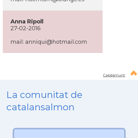
Anna Ripoll
27-02-2016
mail: anniqui@hotmail.com
Capdamunt
La comunitat de
catalansalmon