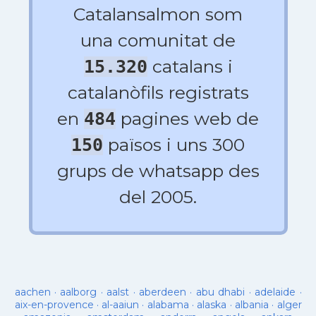
Catalansalmon som
una comunitat de
catalans i
15.320
catalanòfils registrats
en
pagines web de
484
països i uns 300
150
grups de whatsapp des
del 2005.
aachen
·
aalborg
·
aalst
·
aberdeen
·
abu dhabi
·
adelaide
·
aix-en-provence
·
al-aaiun
·
alabama
·
alaska
·
albania
·
alger