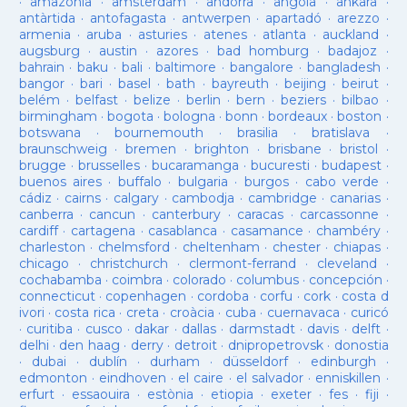
·
amazonia
·
amsterdam
·
andorra
·
angola
·
ankara
·
antàrtida
·
antofagasta
·
antwerpen
·
apartadó
·
arezzo
·
armenia
·
aruba
·
asturies
·
atenes
·
atlanta
·
auckland
·
augsburg
·
austin
·
azores
·
bad homburg
·
badajoz
·
bahrain
·
baku
·
bali
·
baltimore
·
bangalore
·
bangladesh
·
bangor
·
bari
·
basel
·
bath
·
bayreuth
·
beijing
·
beirut
·
belém
·
belfast
·
belize
·
berlin
·
bern
·
beziers
·
bilbao
·
birmingham
·
bogota
·
bologna
·
bonn
·
bordeaux
·
boston
·
botswana
·
bournemouth
·
brasilia
·
bratislava
·
braunschweig
·
bremen
·
brighton
·
brisbane
·
bristol
·
brugge
·
brusselles
·
bucaramanga
·
bucuresti
·
budapest
·
buenos aires
·
buffalo
·
bulgaria
·
burgos
·
cabo verde
·
cádiz
·
cairns
·
calgary
·
cambodja
·
cambridge
·
canarias
·
canberra
·
cancun
·
canterbury
·
caracas
·
carcassonne
·
cardiff
·
cartagena
·
casablanca
·
casamance
·
chambéry
·
charleston
·
chelmsford
·
cheltenham
·
chester
·
chiapas
·
chicago
·
christchurch
·
clermont-ferrand
·
cleveland
·
cochabamba
·
coimbra
·
colorado
·
columbus
·
concepción
·
connecticut
·
copenhagen
·
cordoba
·
corfu
·
cork
·
costa d
ivori
·
costa rica
·
creta
·
croàcia
·
cuba
·
cuernavaca
·
curicó
·
curitiba
·
cusco
·
dakar
·
dallas
·
darmstadt
·
davis
·
delft
·
delhi
·
den haag
·
derry
·
detroit
·
dnipropetrovsk
·
donostia
·
dubai
·
dublín
·
durham
·
düsseldorf
·
edinburgh
·
edmonton
·
eindhoven
·
el caire
·
el salvador
·
enniskillen
·
erfurt
·
essaouira
·
estònia
·
etiopia
·
exeter
·
fes
·
fiji
·