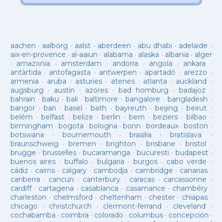
aachen
·
aalborg
·
aalst
·
aberdeen
·
abu dhabi
·
adelaide
·
aix-en-provence
·
al-aaiun
·
alabama
·
alaska
·
albania
·
alger
·
amazonia
·
amsterdam
·
andorra
·
angola
·
ankara
·
antàrtida
·
antofagasta
·
antwerpen
·
apartadó
·
arezzo
·
armenia
·
aruba
·
asturies
·
atenes
·
atlanta
·
auckland
·
augsburg
·
austin
·
azores
·
bad homburg
·
badajoz
·
bahrain
·
baku
·
bali
·
baltimore
·
bangalore
·
bangladesh
·
bangor
·
bari
·
basel
·
bath
·
bayreuth
·
beijing
·
beirut
·
belém
·
belfast
·
belize
·
berlin
·
bern
·
beziers
·
bilbao
·
birmingham
·
bogota
·
bologna
·
bonn
·
bordeaux
·
boston
·
botswana
·
bournemouth
·
brasilia
·
bratislava
·
braunschweig
·
bremen
·
brighton
·
brisbane
·
bristol
·
brugge
·
brusselles
·
bucaramanga
·
bucuresti
·
budapest
·
buenos aires
·
buffalo
·
bulgaria
·
burgos
·
cabo verde
·
cádiz
·
cairns
·
calgary
·
cambodja
·
cambridge
·
canarias
·
canberra
·
cancun
·
canterbury
·
caracas
·
carcassonne
·
cardiff
·
cartagena
·
casablanca
·
casamance
·
chambéry
·
charleston
·
chelmsford
·
cheltenham
·
chester
·
chiapas
·
chicago
·
christchurch
·
clermont-ferrand
·
cleveland
·
cochabamba
·
coimbra
·
colorado
·
columbus
·
concepción
·