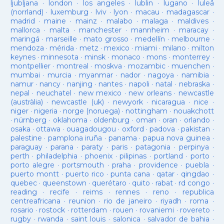
ljubljana
·
london
·
los angeles
·
lublin
·
lugano
·
luleå
(norrland)
·
luxemburg
·
lviv
·
lyon
·
macau
·
madagascar
·
madrid
·
maine
·
mainz
·
malabo
·
malaga
·
maldives
·
mallorca
·
malta
·
manchester
·
mannheim
·
maracay
·
maringá
·
marseille
·
mato grosso
·
medellín
·
melbourne
·
mendoza
·
mérida
·
metz
·
mexico
·
miami
·
milano
·
milton
keynes
·
minnesota
·
minsk
·
monaco
·
mons
·
monterrey
·
montpellier
·
montreal
·
moskva
·
mozambic
·
muenchen
·
mumbai
·
murcia
·
myanmar
·
nador
·
nagoya
·
namibia
·
namur
·
nancy
·
nanjing
·
nantes
·
napoli
·
natal
·
nebraska
·
nepal
·
neuchatel
·
new mexico
·
new orleans
·
newcastle
(austràlia)
·
newcastle (uk)
·
newyork
·
nicaragua
·
nice
·
niger
·
nigeria
·
norge (noruega)
·
nottingham
·
nouakchott
·
nürnberg
·
oklahoma
·
oldenburg
·
oman
·
oran
·
orlando
·
osaka
·
ottawa
·
ouagadougou
·
oxford
·
padova
·
pakistan
·
palestine
·
pamplona iruña
·
panama
·
papua nova guinea
·
paraguay
·
parana
·
paraty
·
paris
·
patagonia
·
perpinya
·
perth
·
philadelphia
·
phoenix
·
pilipinas
·
portland
·
porto
·
porto alegre
·
portsmouth
·
praha
·
providence
·
puebla
·
puerto montt
·
puerto rico
·
punta cana
·
qatar
·
qingdao
·
quebec
·
queenstown
·
querétaro
·
quito
·
rabat
·
rd congo
·
reading
·
recife
·
reims
·
rennes
·
reno
·
republica
centreafricana
·
reunion
·
rio de janeiro
·
riyadh
·
roma
·
rosario
·
rostock
·
rotterdam
·
rouen
·
rovaniemi
·
rovereto
·
rugby
·
rwanda
·
saint louis
·
salonica
·
salvador de bahia
·