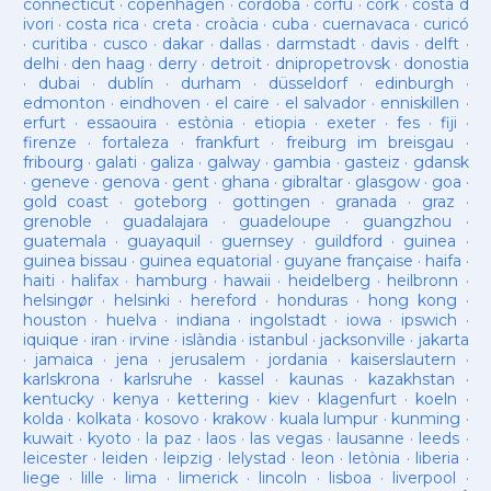
connecticut
·
copenhagen
·
cordoba
·
corfu
·
cork
·
costa d
ivori
·
costa rica
·
creta
·
croàcia
·
cuba
·
cuernavaca
·
curicó
·
curitiba
·
cusco
·
dakar
·
dallas
·
darmstadt
·
davis
·
delft
·
delhi
·
den haag
·
derry
·
detroit
·
dnipropetrovsk
·
donostia
·
dubai
·
dublín
·
durham
·
düsseldorf
·
edinburgh
·
edmonton
·
eindhoven
·
el caire
·
el salvador
·
enniskillen
·
erfurt
·
essaouira
·
estònia
·
etiopia
·
exeter
·
fes
·
fiji
·
firenze
·
fortaleza
·
frankfurt
·
freiburg im breisgau
·
fribourg
·
galati
·
galiza
·
galway
·
gambia
·
gasteiz
·
gdansk
·
geneve
·
genova
·
gent
·
ghana
·
gibraltar
·
glasgow
·
goa
·
gold coast
·
goteborg
·
gottingen
·
granada
·
graz
·
grenoble
·
guadalajara
·
guadeloupe
·
guangzhou
·
guatemala
·
guayaquil
·
guernsey
·
guildford
·
guinea
·
guinea bissau
·
guinea equatorial
·
guyane française
·
haifa
·
haiti
·
halifax
·
hamburg
·
hawaii
·
heidelberg
·
heilbronn
·
helsingør
·
helsinki
·
hereford
·
honduras
·
hong kong
·
houston
·
huelva
·
indiana
·
ingolstadt
·
iowa
·
ipswich
·
iquique
·
iran
·
irvine
·
islàndia
·
istanbul
·
jacksonville
·
jakarta
·
jamaica
·
jena
·
jerusalem
·
jordania
·
kaiserslautern
·
karlskrona
·
karlsruhe
·
kassel
·
kaunas
·
kazakhstan
·
kentucky
·
kenya
·
kettering
·
kiev
·
klagenfurt
·
koeln
·
kolda
·
kolkata
·
kosovo
·
krakow
·
kuala lumpur
·
kunming
·
kuwait
·
kyoto
·
la paz
·
laos
·
las vegas
·
lausanne
·
leeds
·
leicester
·
leiden
·
leipzig
·
lelystad
·
leon
·
letònia
·
liberia
·
liege
·
lille
·
lima
·
limerick
·
lincoln
·
lisboa
·
liverpool
·