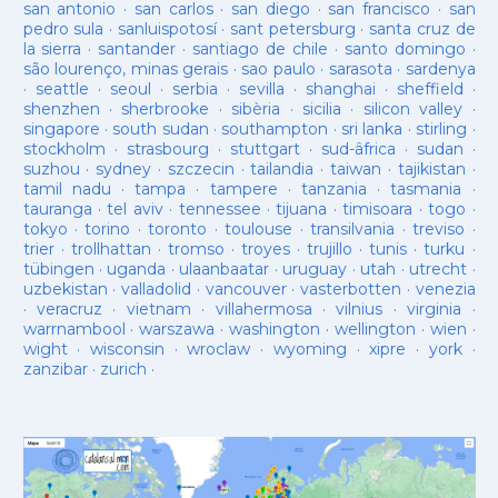
san antonio
·
san carlos
·
san diego
·
san francisco
·
san
pedro sula
·
sanluispotosí
·
sant petersburg
·
santa cruz de
la sierra
·
santander
·
santiago de chile
·
santo domingo
·
são lourenço, minas gerais
·
sao paulo
·
sarasota
·
sardenya
·
seattle
·
seoul
·
serbia
·
sevilla
·
shanghai
·
sheffield
·
shenzhen
·
sherbrooke
·
sibèria
·
sicilia
·
silicon valley
·
singapore
·
south sudan
·
southampton
·
sri lanka
·
stirling
·
stockholm
·
strasbourg
·
stuttgart
·
sud-âfrica
·
sudan
·
suzhou
·
sydney
·
szczecin
·
tailandia
·
taiwan
·
tajikistan
·
tamil nadu
·
tampa
·
tampere
·
tanzania
·
tasmania
·
tauranga
·
tel aviv
·
tennessee
·
tijuana
·
timisoara
·
togo
·
tokyo
·
torino
·
toronto
·
toulouse
·
transilvania
·
treviso
·
trier
·
trollhattan
·
tromso
·
troyes
·
trujillo
·
tunis
·
turku
·
tübingen
·
uganda
·
ulaanbaatar
·
uruguay
·
utah
·
utrecht
·
uzbekistan
·
valladolid
·
vancouver
·
vasterbotten
·
venezia
·
veracruz
·
vietnam
·
villahermosa
·
vilnius
·
virginia
·
warrnambool
·
warszawa
·
washington
·
wellington
·
wien
·
wight
·
wisconsin
·
wroclaw
·
wyoming
·
xipre
·
york
·
zanzibar
·
zurich
·