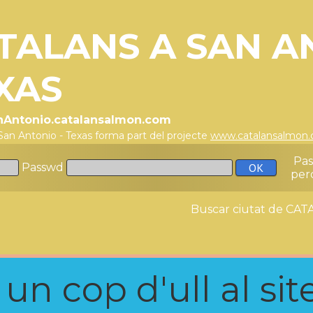
TALANS A SAN A
XAS
anAntonio.catalansalmon.com
San Antonio - Texas forma part del projecte
www.catalansalmon
Pa
Passwd
per
Buscar ciutat de C
n cop d'ull al site