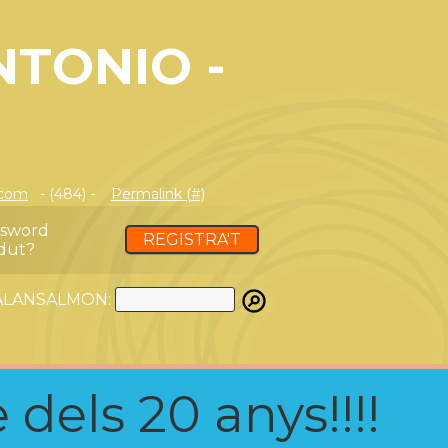
NTONIO -
.com
- (484) -
Permalink (#)
ssword
REGISTRA'T
dut?
ATALANSALMON:
 dels 20 anys!!!!