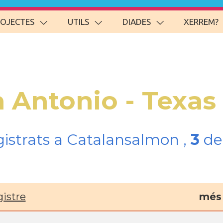
ROJECTES
UTILS
DIADES
XERREM?
n Antonio - Texas
gistrats a Catalansalmon ,
3
del
gistre
més 