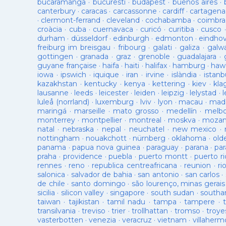
bucaramanga
·
bucuresti
·
budapest
·
buenos aires
·
canterbury
·
caracas
·
carcassonne
·
cardiff
·
cartagena
·
clermont-ferrand
·
cleveland
·
cochabamba
·
coimbra
croàcia
·
cuba
·
cuernavaca
·
curicó
·
curitiba
·
cusco
durham
·
düsseldorf
·
edinburgh
·
edmonton
·
eindho
freiburg im breisgau
·
fribourg
·
galati
·
galiza
·
galw
gottingen
·
granada
·
graz
·
grenoble
·
guadalajara
·
guyane française
·
haifa
·
haiti
·
halifax
·
hamburg
·
hawa
iowa
·
ipswich
·
iquique
·
iran
·
irvine
·
islàndia
·
istanb
kazakhstan
·
kentucky
·
kenya
·
kettering
·
kiev
·
kla
lausanne
·
leeds
·
leicester
·
leiden
·
leipzig
·
lelystad
·
luleå (norrland)
·
luxemburg
·
lviv
·
lyon
·
macau
·
mad
maringá
·
marseille
·
mato grosso
·
medellín
·
melb
monterrey
·
montpellier
·
montreal
·
moskva
·
mozam
natal
·
nebraska
·
nepal
·
neuchatel
·
new mexico
·
nottingham
·
nouakchott
·
nürnberg
·
oklahoma
·
old
panama
·
papua nova guinea
·
paraguay
·
parana
·
par
praha
·
providence
·
puebla
·
puerto montt
·
puerto ri
rennes
·
reno
·
republica centreafricana
·
reunion
·
ri
salonica
·
salvador de bahia
·
san antonio
·
san carlos
·
de chile
·
santo domingo
·
são lourenço, minas gerais
sicilia
·
silicon valley
·
singapore
·
south sudan
·
south
taiwan
·
tajikistan
·
tamil nadu
·
tampa
·
tampere
·
transilvania
·
treviso
·
trier
·
trollhattan
·
tromso
·
troye
vasterbotten
·
venezia
·
veracruz
·
vietnam
·
villaherm