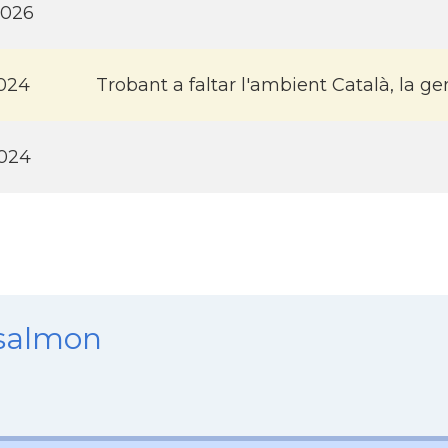
2026
024
Trobant a faltar l'ambient Català, la gen
2024
nsalmon