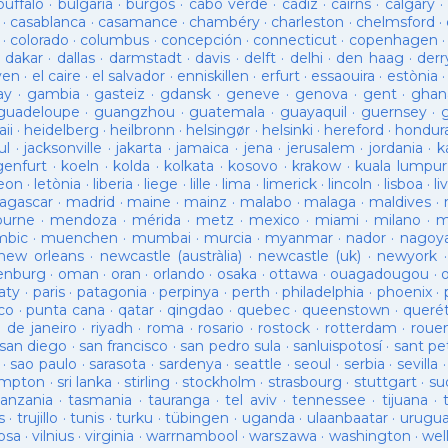
buffalo
·
bulgaria
·
burgos
·
cabo verde
·
cádiz
·
cairns
·
calgary
·
·
casablanca
·
casamance
·
chambéry
·
charleston
·
chelmsford
·
·
colorado
·
columbus
·
concepción
·
connecticut
·
copenhagen
·
dakar
·
dallas
·
darmstadt
·
davis
·
delft
·
delhi
·
den haag
·
derr
ven
·
el caire
·
el salvador
·
enniskillen
·
erfurt
·
essaouira
·
estònia
ay
·
gambia
·
gasteiz
·
gdansk
·
geneve
·
genova
·
gent
·
ghan
guadeloupe
·
guangzhou
·
guatemala
·
guayaquil
·
guernsey
·
ii
·
heidelberg
·
heilbronn
·
helsingør
·
helsinki
·
hereford
·
hondur
ul
·
jacksonville
·
jakarta
·
jamaica
·
jena
·
jerusalem
·
jordania
·
k
genfurt
·
koeln
·
kolda
·
kolkata
·
kosovo
·
krakow
·
kuala lumpur
leon
·
letònia
·
liberia
·
liege
·
lille
·
lima
·
limerick
·
lincoln
·
lisboa
·
li
agascar
·
madrid
·
maine
·
mainz
·
malabo
·
malaga
·
maldives
·
ourne
·
mendoza
·
mérida
·
metz
·
mexico
·
miami
·
milano
·
m
bic
·
muenchen
·
mumbai
·
murcia
·
myanmar
·
nador
·
nagoy
new orleans
·
newcastle (austràlia)
·
newcastle (uk)
·
newyork
enburg
·
oman
·
oran
·
orlando
·
osaka
·
ottawa
·
ouagadougou
·
aty
·
paris
·
patagonia
·
perpinya
·
perth
·
philadelphia
·
phoenix
·
co
·
punta cana
·
qatar
·
qingdao
·
quebec
·
queenstown
·
queré
o de janeiro
·
riyadh
·
roma
·
rosario
·
rostock
·
rotterdam
·
roue
san diego
·
san francisco
·
san pedro sula
·
sanluispotosí
·
sant pe
·
sao paulo
·
sarasota
·
sardenya
·
seattle
·
seoul
·
serbia
·
sevilla
ampton
·
sri lanka
·
stirling
·
stockholm
·
strasbourg
·
stuttgart
·
su
tanzania
·
tasmania
·
tauranga
·
tel aviv
·
tennessee
·
tijuana
·
s
·
trujillo
·
tunis
·
turku
·
tübingen
·
uganda
·
ulaanbaatar
·
urugu
osa
·
vilnius
·
virginia
·
warrnambool
·
warszawa
·
washington
·
wel