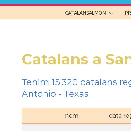
CATALANSALMON
P
Catalans a Sa
Tenim 15.320 catalans re
Antonio - Texas
nom
data re