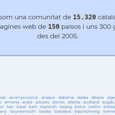
 som una comunitat de
catala
15.320
agines web de
països i uns 300
150
des del 2005.
aide
·
aix-en-provence
·
al-aaiun
·
alabama
·
alaska
·
albania
·
alge
o
·
armenia
·
aruba
·
asturies
·
atenes
·
atlanta
·
auckland
·
augsb
or
·
bari
·
basel
·
bath
·
bayreuth
·
beijing
·
beirut
·
belém
·
belfas
ana
·
bournemouth
·
brasilia
·
bratislava
·
braunschweig
·
brem