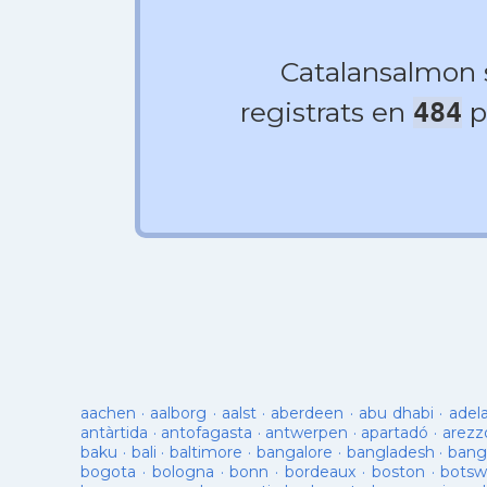
Catalansalmon
registrats en
p
484
aachen
·
aalborg
·
aalst
·
aberdeen
·
abu dhabi
·
adel
antàrtida
·
antofagasta
·
antwerpen
·
apartadó
·
arezz
baku
·
bali
·
baltimore
·
bangalore
·
bangladesh
·
bang
bogota
·
bologna
·
bonn
·
bordeaux
·
boston
·
botsw