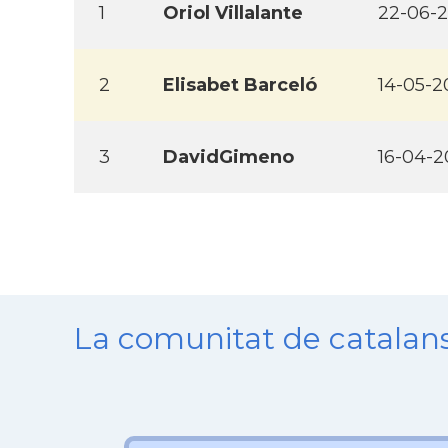
1
Oriol Villalante
22-06-
2
Elisabet Barceló
14-05-2
3
DavidGimeno
16-04-
La comunitat de catala