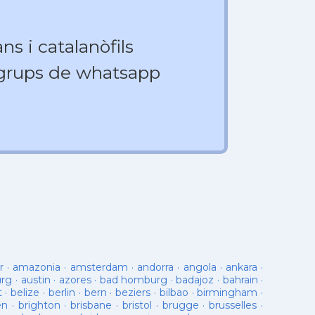
ns i catalanòfils
 grups de whatsapp
r
·
amazonia
·
amsterdam
·
andorra
·
angola
·
ankara
·
urg
·
austin
·
azores
·
bad homburg
·
badajoz
·
bahrain
·
t
·
belize
·
berlin
·
bern
·
beziers
·
bilbao
·
birmingham
·
en
·
brighton
·
brisbane
·
bristol
·
brugge
·
brusselles
·