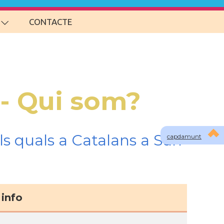
CONTACTE
 - Qui som?
s quals a Catalans a San
capdamunt
info