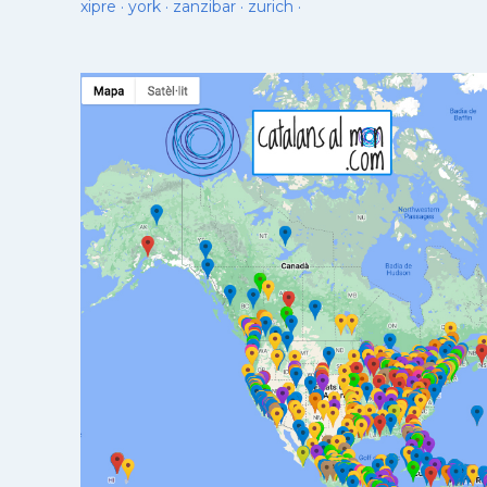
xipre
·
york
·
zanzibar
·
zurich
·