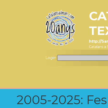
CA
TE
http://S
Catalans a 
Login
2005-2025: Fes u