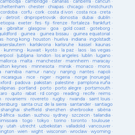
cambodja
·
cambridge
·
canarias
·
canberra
·
cancun
·
cheltenham
·
chester
·
chiapas
·
chicago
·
christchurch
·
cordoba
·
corfu
·
cork
·
costa d ivori
·
costa rica
·
creta
·
y
·
detroit
·
dnipropetrovsk
·
donostia
·
dubai
·
dublín
·
·
etiopia
·
exeter
·
fes
·
fiji
·
firenze
·
fortaleza
·
frankfurt
·
a
·
gibraltar
·
glasgow
·
goa
·
gold coast
·
goteborg
·
guildford
·
guinea
·
guinea bissau
·
guinea equatorial
·
as
·
hong kong
·
houston
·
huelva
·
indiana
·
ingolstadt
·
aiserslautern
·
karlskrona
·
karlsruhe
·
kassel
·
kaunas
·
·
kunming
·
kuwait
·
kyoto
·
la paz
·
laos
·
las vegas
·
verpool
·
ljubljana
·
london
·
los angeles
·
lublin
·
lugano
·
mallorca
·
malta
·
manchester
·
mannheim
·
maracay
·
ilton keynes
·
minnesota
·
minsk
·
monaco
·
mons
·
a
·
namibia
·
namur
·
nancy
·
nanjing
·
nantes
·
napoli
·
·
nicaragua
·
nice
·
niger
·
nigeria
·
norge (noruega)
·
oxford
·
padova
·
pakistan
·
palestine
·
pamplona iruña
·
pilipinas
·
portland
·
porto
·
porto alegre
·
portsmouth
·
taro
·
quito
·
rabat
·
rd congo
·
reading
·
recife
·
reims
·
n
·
rovaniemi
·
rovereto
·
rugby
·
rwanda
·
saint louis
·
tersburg
·
santa cruz de la sierra
·
santander
·
santiago
·
shanghai
·
sheffield
·
shenzhen
·
sherbrooke
·
sibèria
·
d-âfrica
·
sudan
·
suzhou
·
sydney
·
szczecin
·
tailandia
·
timisoara
·
togo
·
tokyo
·
torino
·
toronto
·
toulouse
·
ay
·
utah
·
utrecht
·
uzbekistan
·
valladolid
·
vancouver
·
lington
·
wien
·
wight
·
wisconsin
·
wroclaw
·
wyoming
·