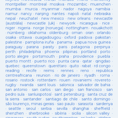
montpellier
·
montreal
·
moskva
·
mozambic
·
muenchen
·
mumbai
·
murcia
·
myanmar
·
nador
·
nagoya
·
namibia
·
namur
·
nancy
·
nanjing
·
nantes
·
napoli
·
natal
·
nebraska
·
nepal
·
neuchatel
·
new mexico
·
new orleans
·
newcastle
(austràlia)
·
newcastle (uk)
·
newyork
·
nicaragua
·
nice
·
niger
·
nigeria
·
norge (noruega)
·
nottingham
·
nouakchott
·
nürnberg
·
oklahoma
·
oldenburg
·
oman
·
oran
·
orlando
·
osaka
·
ottawa
·
ouagadougou
·
oxford
·
padova
·
pakistan
·
palestine
·
pamplona iruña
·
panama
·
papua nova guinea
·
paraguay
·
parana
·
paraty
·
paris
·
patagonia
·
perpinya
·
perth
·
philadelphia
·
phoenix
·
pilipinas
·
portland
·
porto
·
porto alegre
·
portsmouth
·
praha
·
providence
·
puebla
·
puerto montt
·
puerto rico
·
punta cana
·
qatar
·
qingdao
·
quebec
·
queenstown
·
querétaro
·
quito
·
rabat
·
rd congo
·
reading
·
recife
·
reims
·
rennes
·
reno
·
republica
centreafricana
·
reunion
·
rio de janeiro
·
riyadh
·
roma
·
rosario
·
rostock
·
rotterdam
·
rouen
·
rovaniemi
·
rovereto
·
rugby
·
rwanda
·
saint louis
·
salonica
·
salvador de bahia
·
san antonio
·
san carlos
·
san diego
·
san francisco
·
san
pedro sula
·
sanluispotosí
·
sant petersburg
·
santa cruz de
la sierra
·
santander
·
santiago de chile
·
santo domingo
·
são lourenço, minas gerais
·
sao paulo
·
sarasota
·
sardenya
·
seattle
·
seoul
·
serbia
·
sevilla
·
shanghai
·
sheffield
·
shenzhen
·
sherbrooke
·
sibèria
·
sicilia
·
silicon valley
·