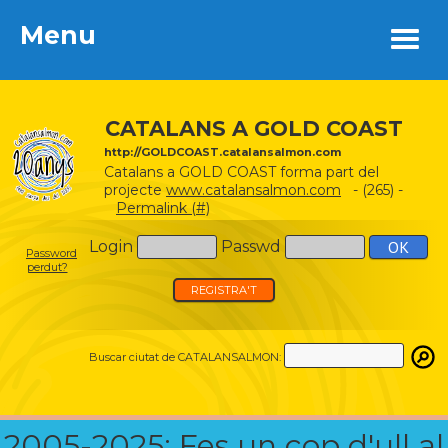
Menu
Menu
CATALANS A GOLD COAST
http://GOLDCOAST.catalansalmon.com
Catalans a GOLD COAST forma part del
projecte
www.catalansalmon.com
- (265) -
Permalink (#)
Login
Passwd
Password
perdut?
REGISTRA'T
Buscar ciutat de CATALANSALMON:
2005-2025: Fes un cop d'ull al