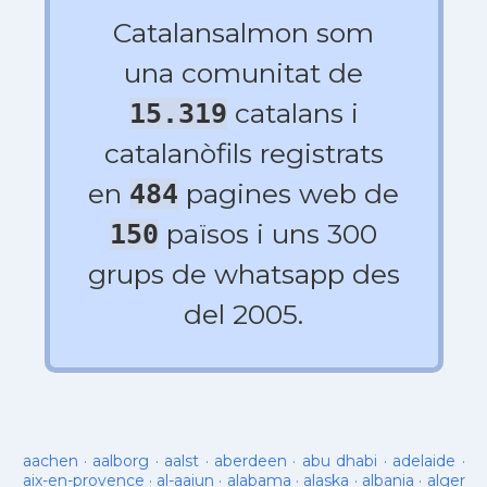
Catalansalmon som
una comunitat de
catalans i
15.319
catalanòfils registrats
en
pagines web de
484
països i uns 300
150
grups de whatsapp des
del 2005.
aachen
·
aalborg
·
aalst
·
aberdeen
·
abu dhabi
·
adelaide
·
aix-en-provence
·
al-aaiun
·
alabama
·
alaska
·
albania
·
alger