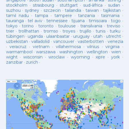
singapore
·
south sudan
·
southampton
·
sri lanka
·
stirling
·
stockholm
·
strasbourg
·
stuttgart
·
sud-âfrica
·
sudan
·
suzhou
·
sydney
·
szczecin
·
tailandia
·
taiwan
·
tajikistan
·
tamil nadu
·
tampa
·
tampere
·
tanzania
·
tasmania
·
tauranga
·
tel aviv
·
tennessee
·
tijuana
·
timisoara
·
togo
·
tokyo
·
torino
·
toronto
·
toulouse
·
transilvania
·
treviso
·
trier
·
trollhattan
·
tromso
·
troyes
·
trujillo
·
tunis
·
turku
·
tübingen
·
uganda
·
ulaanbaatar
·
uruguay
·
utah
·
utrecht
·
uzbekistan
·
valladolid
·
vancouver
·
vasterbotten
·
venezia
·
veracruz
·
vietnam
·
villahermosa
·
vilnius
·
virginia
·
warrnambool
·
warszawa
·
washington
·
wellington
·
wien
·
wight
·
wisconsin
·
wroclaw
·
wyoming
·
xipre
·
york
·
zanzibar
·
zurich
·