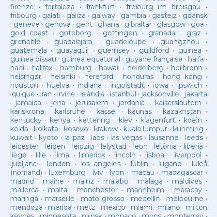
firenze
·
fortaleza
·
frankfurt
·
freiburg im breisgau
·
fribourg
·
galati
·
galiza
·
galway
·
gambia
·
gasteiz
·
gdansk
·
geneve
·
genova
·
gent
·
ghana
·
gibraltar
·
glasgow
·
goa
·
gold coast
·
goteborg
·
gottingen
·
granada
·
graz
·
grenoble
·
guadalajara
·
guadeloupe
·
guangzhou
·
guatemala
·
guayaquil
·
guernsey
·
guildford
·
guinea
·
guinea bissau
·
guinea equatorial
·
guyane française
·
haifa
·
haiti
·
halifax
·
hamburg
·
hawaii
·
heidelberg
·
heilbronn
·
helsingør
·
helsinki
·
hereford
·
honduras
·
hong kong
·
houston
·
huelva
·
indiana
·
ingolstadt
·
iowa
·
ipswich
·
iquique
·
iran
·
irvine
·
islàndia
·
istanbul
·
jacksonville
·
jakarta
·
jamaica
·
jena
·
jerusalem
·
jordania
·
kaiserslautern
·
karlskrona
·
karlsruhe
·
kassel
·
kaunas
·
kazakhstan
·
kentucky
·
kenya
·
kettering
·
kiev
·
klagenfurt
·
koeln
·
kolda
·
kolkata
·
kosovo
·
krakow
·
kuala lumpur
·
kunming
·
kuwait
·
kyoto
·
la paz
·
laos
·
las vegas
·
lausanne
·
leeds
·
leicester
·
leiden
·
leipzig
·
lelystad
·
leon
·
letònia
·
liberia
·
liege
·
lille
·
lima
·
limerick
·
lincoln
·
lisboa
·
liverpool
·
ljubljana
·
london
·
los angeles
·
lublin
·
lugano
·
luleå
(norrland)
·
luxemburg
·
lviv
·
lyon
·
macau
·
madagascar
·
madrid
·
maine
·
mainz
·
malabo
·
malaga
·
maldives
·
mallorca
·
malta
·
manchester
·
mannheim
·
maracay
·
maringá
·
marseille
·
mato grosso
·
medellín
·
melbourne
·
mendoza
·
mérida
·
metz
·
mexico
·
miami
·
milano
·
milton
keynes
·
minnesota
·
minsk
·
monaco
·
mons
·
monterrey
·