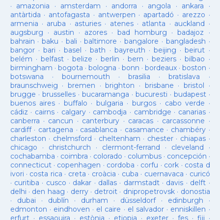
·
amazonia
·
amsterdam
·
andorra
·
angola
·
ankara
·
antàrtida
·
antofagasta
·
antwerpen
·
apartadó
·
arezzo
·
armenia
·
aruba
·
asturies
·
atenes
·
atlanta
·
auckland
·
augsburg
·
austin
·
azores
·
bad homburg
·
badajoz
·
bahrain
·
baku
·
bali
·
baltimore
·
bangalore
·
bangladesh
·
bangor
·
bari
·
basel
·
bath
·
bayreuth
·
beijing
·
beirut
·
belém
·
belfast
·
belize
·
berlin
·
bern
·
beziers
·
bilbao
·
birmingham
·
bogota
·
bologna
·
bonn
·
bordeaux
·
boston
·
botswana
·
bournemouth
·
brasilia
·
bratislava
·
braunschweig
·
bremen
·
brighton
·
brisbane
·
bristol
·
brugge
·
brusselles
·
bucaramanga
·
bucuresti
·
budapest
·
buenos aires
·
buffalo
·
bulgaria
·
burgos
·
cabo verde
·
cádiz
·
cairns
·
calgary
·
cambodja
·
cambridge
·
canarias
·
canberra
·
cancun
·
canterbury
·
caracas
·
carcassonne
·
cardiff
·
cartagena
·
casablanca
·
casamance
·
chambéry
·
charleston
·
chelmsford
·
cheltenham
·
chester
·
chiapas
·
chicago
·
christchurch
·
clermont-ferrand
·
cleveland
·
cochabamba
·
coimbra
·
colorado
·
columbus
·
concepción
·
connecticut
·
copenhagen
·
cordoba
·
corfu
·
cork
·
costa d
ivori
·
costa rica
·
creta
·
croàcia
·
cuba
·
cuernavaca
·
curicó
·
curitiba
·
cusco
·
dakar
·
dallas
·
darmstadt
·
davis
·
delft
·
delhi
·
den haag
·
derry
·
detroit
·
dnipropetrovsk
·
donostia
·
dubai
·
dublín
·
durham
·
düsseldorf
·
edinburgh
·
edmonton
·
eindhoven
·
el caire
·
el salvador
·
enniskillen
·
erfurt
·
essaouira
·
estònia
·
etiopia
·
exeter
·
fes
·
fiji
·