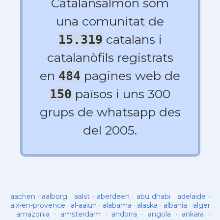
Catalansalmon som
una comunitat de
catalans i
15.319
catalanòfils registrats
en
pagines web de
484
països i uns 300
150
grups de whatsapp des
del 2005.
aachen
·
aalborg
·
aalst
·
aberdeen
·
abu dhabi
·
adelaide
·
aix-en-provence
·
al-aaiun
·
alabama
·
alaska
·
albania
·
alger
·
amazonia
·
amsterdam
·
andorra
·
angola
·
ankara
·