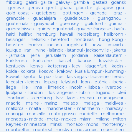
fribourg
·
galati
·
galiza
·
galway
·
gambia
·
gasteiz
·
gdansk
·
geneve
·
genova
·
gent
·
ghana
·
gibraltar
·
glasgow
·
goa
·
gold coast
·
goteborg
·
gottingen
·
granada
·
graz
·
grenoble
·
guadalajara
·
guadeloupe
·
guangzhou
·
guatemala
·
guayaquil
·
guernsey
·
guildford
·
guinea
·
guinea bissau
·
guinea equatorial
·
guyane française
·
haifa
·
haiti
·
halifax
·
hamburg
·
hawaii
·
heidelberg
·
heilbronn
·
helsingør
·
helsinki
·
hereford
·
honduras
·
hong kong
·
houston
·
huelva
·
indiana
·
ingolstadt
·
iowa
·
ipswich
·
iquique
·
iran
·
irvine
·
islàndia
·
istanbul
·
jacksonville
·
jakarta
·
jamaica
·
jena
·
jerusalem
·
jordania
·
kaiserslautern
·
karlskrona
·
karlsruhe
·
kassel
·
kaunas
·
kazakhstan
·
kentucky
·
kenya
·
kettering
·
kiev
·
klagenfurt
·
koeln
·
kolda
·
kolkata
·
kosovo
·
krakow
·
kuala lumpur
·
kunming
·
kuwait
·
kyoto
·
la paz
·
laos
·
las vegas
·
lausanne
·
leeds
·
leicester
·
leiden
·
leipzig
·
lelystad
·
leon
·
letònia
·
liberia
·
liege
·
lille
·
lima
·
limerick
·
lincoln
·
lisboa
·
liverpool
·
ljubljana
·
london
·
los angeles
·
lublin
·
lugano
·
luleå
(norrland)
·
luxemburg
·
lviv
·
lyon
·
macau
·
madagascar
·
madrid
·
maine
·
mainz
·
malabo
·
malaga
·
maldives
·
mallorca
·
malta
·
manchester
·
mannheim
·
maracay
·
maringá
·
marseille
·
mato grosso
·
medellín
·
melbourne
·
mendoza
·
mérida
·
metz
·
mexico
·
miami
·
milano
·
milton
keynes
·
minnesota
·
minsk
·
monaco
·
mons
·
monterrey
·
montpellier
·
montreal
·
moskva
·
mozambic
·
muenchen
·