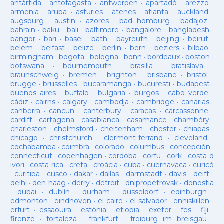
antàrtida
·
antofagasta
·
antwerpen
·
apartadó
·
arezzo
·
armenia
·
aruba
·
asturies
·
atenes
·
atlanta
·
auckland
·
augsburg
·
austin
·
azores
·
bad homburg
·
badajoz
·
bahrain
·
baku
·
bali
·
baltimore
·
bangalore
·
bangladesh
·
bangor
·
bari
·
basel
·
bath
·
bayreuth
·
beijing
·
beirut
·
belém
·
belfast
·
belize
·
berlin
·
bern
·
beziers
·
bilbao
·
birmingham
·
bogota
·
bologna
·
bonn
·
bordeaux
·
boston
·
botswana
·
bournemouth
·
brasilia
·
bratislava
·
braunschweig
·
bremen
·
brighton
·
brisbane
·
bristol
·
brugge
·
brusselles
·
bucaramanga
·
bucuresti
·
budapest
·
buenos aires
·
buffalo
·
bulgaria
·
burgos
·
cabo verde
·
cádiz
·
cairns
·
calgary
·
cambodja
·
cambridge
·
canarias
·
canberra
·
cancun
·
canterbury
·
caracas
·
carcassonne
·
cardiff
·
cartagena
·
casablanca
·
casamance
·
chambéry
·
charleston
·
chelmsford
·
cheltenham
·
chester
·
chiapas
·
chicago
·
christchurch
·
clermont-ferrand
·
cleveland
·
cochabamba
·
coimbra
·
colorado
·
columbus
·
concepción
·
connecticut
·
copenhagen
·
cordoba
·
corfu
·
cork
·
costa d
ivori
·
costa rica
·
creta
·
croàcia
·
cuba
·
cuernavaca
·
curicó
·
curitiba
·
cusco
·
dakar
·
dallas
·
darmstadt
·
davis
·
delft
·
delhi
·
den haag
·
derry
·
detroit
·
dnipropetrovsk
·
donostia
·
dubai
·
dublín
·
durham
·
düsseldorf
·
edinburgh
·
edmonton
·
eindhoven
·
el caire
·
el salvador
·
enniskillen
·
erfurt
·
essaouira
·
estònia
·
etiopia
·
exeter
·
fes
·
fiji
·
firenze
·
fortaleza
·
frankfurt
·
freiburg im breisgau
·