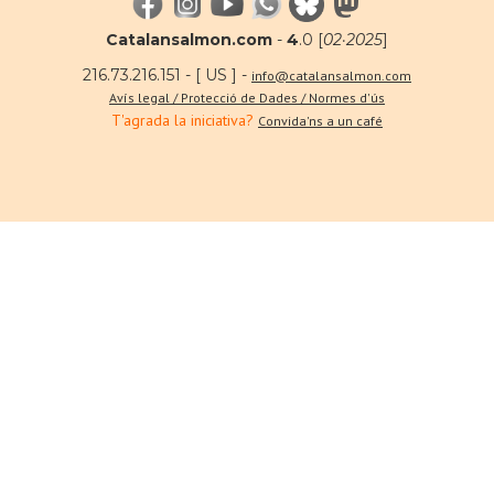
Catalansalmon.com
-
4
.0 [
02·2025
]
216.73.216.151 - [ US ] -
info@catalansalmon.com
Avís legal / Protecció de Dades / Normes d'ús
T'agrada la iniciativa?
Convida'ns a un café