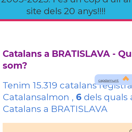
site dels 20 anys!!!!
Catalans a BRATISLAVA - Qu
som?
capdamunt
Tenim 15.319 catalans registra
Catalansalmon ,
6
dels quals 
Catalans a BRATISLAVA