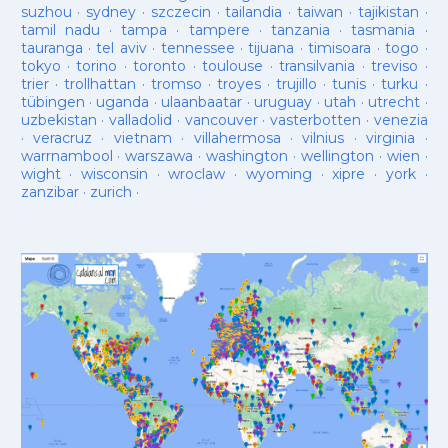
suzhou
·
sydney
·
szczecin
·
tailandia
·
taiwan
·
tajikistan
·
tamil nadu
·
tampa
·
tampere
·
tanzania
·
tasmania
·
tauranga
·
tel aviv
·
tennessee
·
tijuana
·
timisoara
·
togo
·
tokyo
·
torino
·
toronto
·
toulouse
·
transilvania
·
treviso
·
trier
·
trollhattan
·
tromso
·
troyes
·
trujillo
·
tunis
·
turku
·
tübingen
·
uganda
·
ulaanbaatar
·
uruguay
·
utah
·
utrecht
·
uzbekistan
·
valladolid
·
vancouver
·
vasterbotten
·
venezia
·
veracruz
·
vietnam
·
villahermosa
·
vilnius
·
virginia
·
warrnambool
·
warszawa
·
washington
·
wellington
·
wien
·
wight
·
wisconsin
·
wroclaw
·
wyoming
·
xipre
·
york
·
zanzibar
·
zurich
·