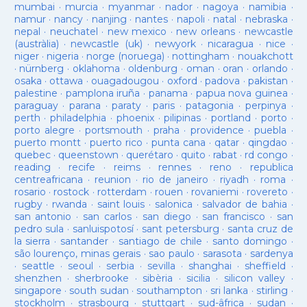
mumbai
·
murcia
·
myanmar
·
nador
·
nagoya
·
namibia
·
namur
·
nancy
·
nanjing
·
nantes
·
napoli
·
natal
·
nebraska
·
nepal
·
neuchatel
·
new mexico
·
new orleans
·
newcastle
(austràlia)
·
newcastle (uk)
·
newyork
·
nicaragua
·
nice
·
niger
·
nigeria
·
norge (noruega)
·
nottingham
·
nouakchott
·
nürnberg
·
oklahoma
·
oldenburg
·
oman
·
oran
·
orlando
·
osaka
·
ottawa
·
ouagadougou
·
oxford
·
padova
·
pakistan
·
palestine
·
pamplona iruña
·
panama
·
papua nova guinea
·
paraguay
·
parana
·
paraty
·
paris
·
patagonia
·
perpinya
·
perth
·
philadelphia
·
phoenix
·
pilipinas
·
portland
·
porto
·
porto alegre
·
portsmouth
·
praha
·
providence
·
puebla
·
puerto montt
·
puerto rico
·
punta cana
·
qatar
·
qingdao
·
quebec
·
queenstown
·
querétaro
·
quito
·
rabat
·
rd congo
·
reading
·
recife
·
reims
·
rennes
·
reno
·
republica
centreafricana
·
reunion
·
rio de janeiro
·
riyadh
·
roma
·
rosario
·
rostock
·
rotterdam
·
rouen
·
rovaniemi
·
rovereto
·
rugby
·
rwanda
·
saint louis
·
salonica
·
salvador de bahia
·
san antonio
·
san carlos
·
san diego
·
san francisco
·
san
pedro sula
·
sanluispotosí
·
sant petersburg
·
santa cruz de
la sierra
·
santander
·
santiago de chile
·
santo domingo
·
são lourenço, minas gerais
·
sao paulo
·
sarasota
·
sardenya
·
seattle
·
seoul
·
serbia
·
sevilla
·
shanghai
·
sheffield
·
shenzhen
·
sherbrooke
·
sibèria
·
sicilia
·
silicon valley
·
singapore
·
south sudan
·
southampton
·
sri lanka
·
stirling
·
stockholm
·
strasbourg
·
stuttgart
·
sud-âfrica
·
sudan
·