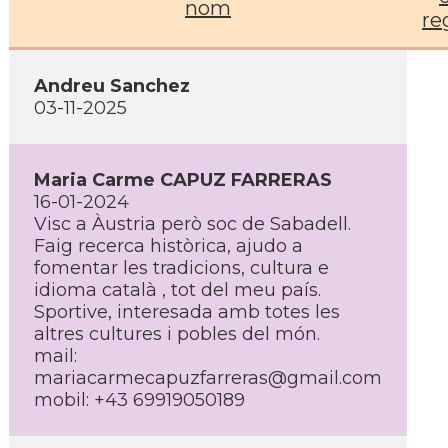
nom
re
Andreu Sanchez
03-11-2025
Maria Carme CAPUZ FARRERAS
16-01-2024
Visc a Àustria però soc de Sabadell.
Faig recerca històrica, ajudo a
fomentar les tradicions, cultura e
idioma català , tot del meu paí­s.
Sportive, interesada amb totes les
altres cultures i pobles del món.
mail:
mariacarmecapuzfarreras@gmail.com
mobil: +43 69919050189