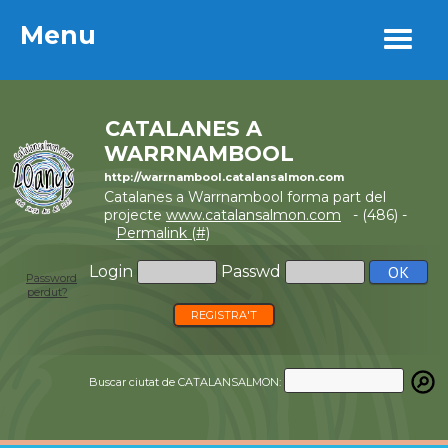
Menu
Menu
CATALANES A
WARRNAMBOOL
http://warrnambool.catalansalmon.com
Catalanes a Warrnambool forma part del
projecte
www.catalansalmon.com
- (486) -
Permalink (#)
Login
Passwd
Password
perdut?
REGISTRA'T
Buscar ciutat de CATALANSALMON: