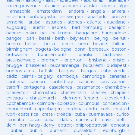
aachen
·
aalborg
·
aalst
·
aberdeen
·
abu dhabi
·
adelaide
·
aix-en-provence
·
al-aaiun
·
alabama
·
alaska
·
albania
·
alger
·
amazonia
·
amsterdam
·
andorra
·
angola
·
ankara
·
antàrtida
·
antofagasta
·
antwerpen
·
apartadó
·
arezzo
·
armenia
·
aruba
·
asturies
·
atenes
·
atlanta
·
auckland
·
augsburg
·
austin
·
azores
·
bad homburg
·
badajoz
·
bahrain
·
baku
·
bali
·
baltimore
·
bangalore
·
bangladesh
·
bangor
·
bari
·
basel
·
bath
·
bayreuth
·
beijing
·
beirut
·
belém
·
belfast
·
belize
·
berlin
·
bern
·
beziers
·
bilbao
·
birmingham
·
bogota
·
bologna
·
bonn
·
bordeaux
·
boston
·
botswana
·
bournemouth
·
brasilia
·
bratislava
·
braunschweig
·
bremen
·
brighton
·
brisbane
·
bristol
·
brugge
·
brusselles
·
bucaramanga
·
bucuresti
·
budapest
·
buenos aires
·
buffalo
·
bulgaria
·
burgos
·
cabo verde
·
cádiz
·
cairns
·
calgary
·
cambodja
·
cambridge
·
canarias
·
canberra
·
cancun
·
canterbury
·
caracas
·
carcassonne
·
cardiff
·
cartagena
·
casablanca
·
casamance
·
chambéry
·
charleston
·
chelmsford
·
cheltenham
·
chester
·
chiapas
·
chicago
·
christchurch
·
clermont-ferrand
·
cleveland
·
cochabamba
·
coimbra
·
colorado
·
columbus
·
concepción
·
connecticut
·
copenhagen
·
cordoba
·
corfu
·
cork
·
costa d
ivori
·
costa rica
·
creta
·
croàcia
·
cuba
·
cuernavaca
·
curicó
·
curitiba
·
cusco
·
dakar
·
dallas
·
darmstadt
·
davis
·
delft
·
delhi
·
den haag
·
derry
·
detroit
·
dnipropetrovsk
·
donostia
·
dubai
·
dublín
·
durham
·
düsseldorf
·
edinburgh
·