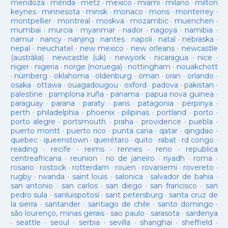
mendoza
·
mérida
·
metz
·
mexico
·
miami
·
milano
·
milton
keynes
·
minnesota
·
minsk
·
monaco
·
mons
·
monterrey
·
montpellier
·
montreal
·
moskva
·
mozambic
·
muenchen
·
mumbai
·
murcia
·
myanmar
·
nador
·
nagoya
·
namibia
·
namur
·
nancy
·
nanjing
·
nantes
·
napoli
·
natal
·
nebraska
·
nepal
·
neuchatel
·
new mexico
·
new orleans
·
newcastle
(austràlia)
·
newcastle (uk)
·
newyork
·
nicaragua
·
nice
·
niger
·
nigeria
·
norge (noruega)
·
nottingham
·
nouakchott
·
nürnberg
·
oklahoma
·
oldenburg
·
oman
·
oran
·
orlando
·
osaka
·
ottawa
·
ouagadougou
·
oxford
·
padova
·
pakistan
·
palestine
·
pamplona iruña
·
panama
·
papua nova guinea
·
paraguay
·
parana
·
paraty
·
paris
·
patagonia
·
perpinya
·
perth
·
philadelphia
·
phoenix
·
pilipinas
·
portland
·
porto
·
porto alegre
·
portsmouth
·
praha
·
providence
·
puebla
·
puerto montt
·
puerto rico
·
punta cana
·
qatar
·
qingdao
·
quebec
·
queenstown
·
querétaro
·
quito
·
rabat
·
rd congo
·
reading
·
recife
·
reims
·
rennes
·
reno
·
republica
centreafricana
·
reunion
·
rio de janeiro
·
riyadh
·
roma
·
rosario
·
rostock
·
rotterdam
·
rouen
·
rovaniemi
·
rovereto
·
rugby
·
rwanda
·
saint louis
·
salonica
·
salvador de bahia
·
san antonio
·
san carlos
·
san diego
·
san francisco
·
san
pedro sula
·
sanluispotosí
·
sant petersburg
·
santa cruz de
la sierra
·
santander
·
santiago de chile
·
santo domingo
·
são lourenço, minas gerais
·
sao paulo
·
sarasota
·
sardenya
·
seattle
·
seoul
·
serbia
·
sevilla
·
shanghai
·
sheffield
·