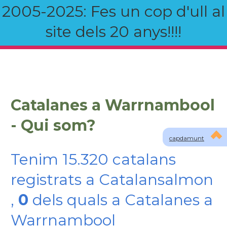
2005-2025: Fes un cop d'ull al
site dels 20 anys!!!!
Catalanes a Warrnambool
- Qui som?
capdamunt
Tenim 15.320 catalans
registrats a Catalansalmon
,
0
dels quals a Catalanes a
Warrnambool