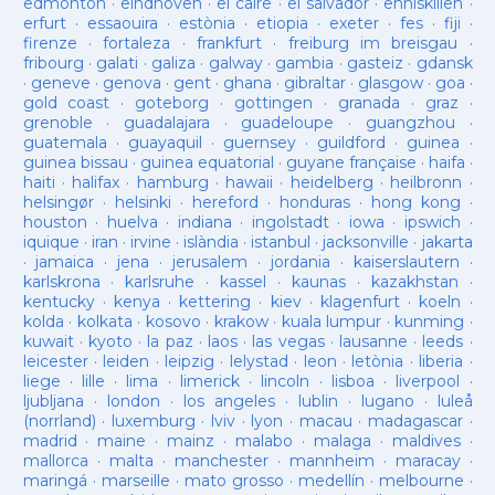
edmonton
·
eindhoven
·
el caire
·
el salvador
·
enniskillen
·
erfurt
·
essaouira
·
estònia
·
etiopia
·
exeter
·
fes
·
fiji
·
firenze
·
fortaleza
·
frankfurt
·
freiburg im breisgau
·
fribourg
·
galati
·
galiza
·
galway
·
gambia
·
gasteiz
·
gdansk
·
geneve
·
genova
·
gent
·
ghana
·
gibraltar
·
glasgow
·
goa
·
gold coast
·
goteborg
·
gottingen
·
granada
·
graz
·
grenoble
·
guadalajara
·
guadeloupe
·
guangzhou
·
guatemala
·
guayaquil
·
guernsey
·
guildford
·
guinea
·
guinea bissau
·
guinea equatorial
·
guyane française
·
haifa
·
haiti
·
halifax
·
hamburg
·
hawaii
·
heidelberg
·
heilbronn
·
helsingør
·
helsinki
·
hereford
·
honduras
·
hong kong
·
houston
·
huelva
·
indiana
·
ingolstadt
·
iowa
·
ipswich
·
iquique
·
iran
·
irvine
·
islàndia
·
istanbul
·
jacksonville
·
jakarta
·
jamaica
·
jena
·
jerusalem
·
jordania
·
kaiserslautern
·
karlskrona
·
karlsruhe
·
kassel
·
kaunas
·
kazakhstan
·
kentucky
·
kenya
·
kettering
·
kiev
·
klagenfurt
·
koeln
·
kolda
·
kolkata
·
kosovo
·
krakow
·
kuala lumpur
·
kunming
·
kuwait
·
kyoto
·
la paz
·
laos
·
las vegas
·
lausanne
·
leeds
·
leicester
·
leiden
·
leipzig
·
lelystad
·
leon
·
letònia
·
liberia
·
liege
·
lille
·
lima
·
limerick
·
lincoln
·
lisboa
·
liverpool
·
ljubljana
·
london
·
los angeles
·
lublin
·
lugano
·
luleå
(norrland)
·
luxemburg
·
lviv
·
lyon
·
macau
·
madagascar
·
madrid
·
maine
·
mainz
·
malabo
·
malaga
·
maldives
·
mallorca
·
malta
·
manchester
·
mannheim
·
maracay
·
maringá
·
marseille
·
mato grosso
·
medellín
·
melbourne
·