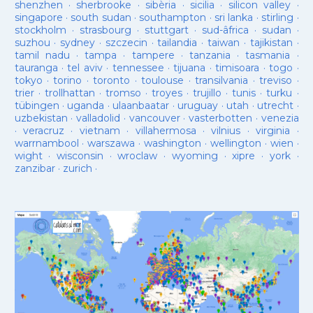
shenzhen
·
sherbrooke
·
sibèria
·
sicilia
·
silicon valley
·
singapore
·
south sudan
·
southampton
·
sri lanka
·
stirling
·
stockholm
·
strasbourg
·
stuttgart
·
sud-âfrica
·
sudan
·
suzhou
·
sydney
·
szczecin
·
tailandia
·
taiwan
·
tajikistan
·
tamil nadu
·
tampa
·
tampere
·
tanzania
·
tasmania
·
tauranga
·
tel aviv
·
tennessee
·
tijuana
·
timisoara
·
togo
·
tokyo
·
torino
·
toronto
·
toulouse
·
transilvania
·
treviso
·
trier
·
trollhattan
·
tromso
·
troyes
·
trujillo
·
tunis
·
turku
·
tübingen
·
uganda
·
ulaanbaatar
·
uruguay
·
utah
·
utrecht
·
uzbekistan
·
valladolid
·
vancouver
·
vasterbotten
·
venezia
·
veracruz
·
vietnam
·
villahermosa
·
vilnius
·
virginia
·
warrnambool
·
warszawa
·
washington
·
wellington
·
wien
·
wight
·
wisconsin
·
wroclaw
·
wyoming
·
xipre
·
york
·
zanzibar
·
zurich
·