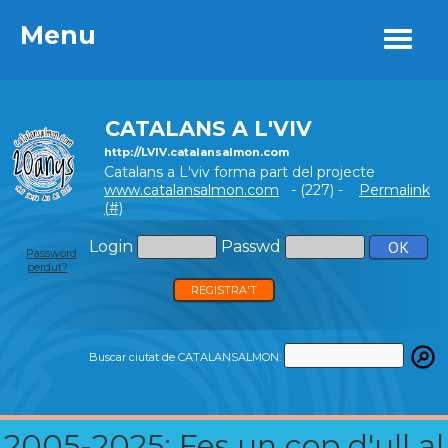
Menu
Menu
CATALANS A L'VIV
http://LVIV.catalansalmon.com
Catalans a L'viv forma part del projecte
www.catalansalmon.com
- (227) -
Permalink
(#)
Login
Passwd
Password
perdut?
REGISTRA'T
Buscar ciutat de CATALANSALMON:
2005-2025: Fes un cop d'ull al