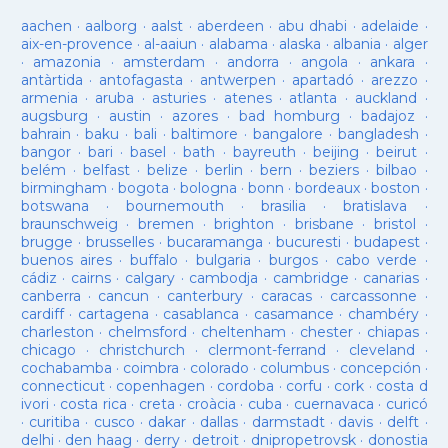
aachen
·
aalborg
·
aalst
·
aberdeen
·
abu dhabi
·
adelaide
·
aix-en-provence
·
al-aaiun
·
alabama
·
alaska
·
albania
·
alger
·
amazonia
·
amsterdam
·
andorra
·
angola
·
ankara
·
antàrtida
·
antofagasta
·
antwerpen
·
apartadó
·
arezzo
·
armenia
·
aruba
·
asturies
·
atenes
·
atlanta
·
auckland
·
augsburg
·
austin
·
azores
·
bad homburg
·
badajoz
·
bahrain
·
baku
·
bali
·
baltimore
·
bangalore
·
bangladesh
·
bangor
·
bari
·
basel
·
bath
·
bayreuth
·
beijing
·
beirut
·
belém
·
belfast
·
belize
·
berlin
·
bern
·
beziers
·
bilbao
·
birmingham
·
bogota
·
bologna
·
bonn
·
bordeaux
·
boston
·
botswana
·
bournemouth
·
brasilia
·
bratislava
·
braunschweig
·
bremen
·
brighton
·
brisbane
·
bristol
·
brugge
·
brusselles
·
bucaramanga
·
bucuresti
·
budapest
·
buenos aires
·
buffalo
·
bulgaria
·
burgos
·
cabo verde
·
cádiz
·
cairns
·
calgary
·
cambodja
·
cambridge
·
canarias
·
canberra
·
cancun
·
canterbury
·
caracas
·
carcassonne
·
cardiff
·
cartagena
·
casablanca
·
casamance
·
chambéry
·
charleston
·
chelmsford
·
cheltenham
·
chester
·
chiapas
·
chicago
·
christchurch
·
clermont-ferrand
·
cleveland
·
cochabamba
·
coimbra
·
colorado
·
columbus
·
concepción
·
connecticut
·
copenhagen
·
cordoba
·
corfu
·
cork
·
costa d
ivori
·
costa rica
·
creta
·
croàcia
·
cuba
·
cuernavaca
·
curicó
·
curitiba
·
cusco
·
dakar
·
dallas
·
darmstadt
·
davis
·
delft
·
delhi
·
den haag
·
derry
·
detroit
·
dnipropetrovsk
·
donostia