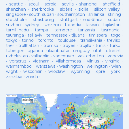
·
seattle
·
seoul
·
serbia
·
sevilla
·
shanghai
·
sheffield
·
shenzhen
·
sherbrooke
·
sibèria
·
sicilia
·
silicon valley
·
singapore
·
south sudan
·
southampton
·
sri lanka
·
stirling
·
stockholm
·
strasbourg
·
stuttgart
·
sud-âfrica
·
sudan
·
suzhou
·
sydney
·
szczecin
·
tailandia
·
taiwan
·
tajikistan
·
tamil nadu
·
tampa
·
tampere
·
tanzania
·
tasmania
·
tauranga
·
tel aviv
·
tennessee
·
tijuana
·
timisoara
·
togo
·
tokyo
·
torino
·
toronto
·
toulouse
·
transilvania
·
treviso
·
trier
·
trollhattan
·
tromso
·
troyes
·
trujillo
·
tunis
·
turku
·
tübingen
·
uganda
·
ulaanbaatar
·
uruguay
·
utah
·
utrecht
·
uzbekistan
·
valladolid
·
vancouver
·
vasterbotten
·
venezia
·
veracruz
·
vietnam
·
villahermosa
·
vilnius
·
virginia
·
warrnambool
·
warszawa
·
washington
·
wellington
·
wien
·
wight
·
wisconsin
·
wroclaw
·
wyoming
·
xipre
·
york
·
zanzibar
·
zurich
·