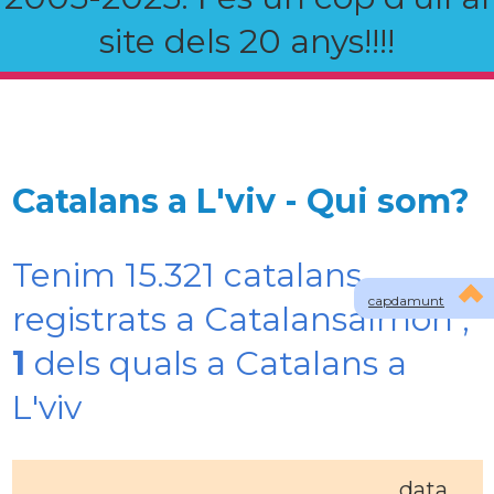
site dels 20 anys!!!!
Catalans a L'viv - Qui som?
Tenim 15.321 catalans
capdamunt
registrats a Catalansalmon ,
1
dels quals a Catalans a
L'viv
data