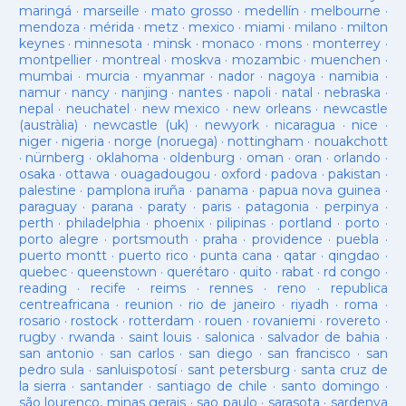
maringá
·
marseille
·
mato grosso
·
medellín
·
melbourne
·
mendoza
·
mérida
·
metz
·
mexico
·
miami
·
milano
·
milton
keynes
·
minnesota
·
minsk
·
monaco
·
mons
·
monterrey
·
montpellier
·
montreal
·
moskva
·
mozambic
·
muenchen
·
mumbai
·
murcia
·
myanmar
·
nador
·
nagoya
·
namibia
·
namur
·
nancy
·
nanjing
·
nantes
·
napoli
·
natal
·
nebraska
·
nepal
·
neuchatel
·
new mexico
·
new orleans
·
newcastle
(austràlia)
·
newcastle (uk)
·
newyork
·
nicaragua
·
nice
·
niger
·
nigeria
·
norge (noruega)
·
nottingham
·
nouakchott
·
nürnberg
·
oklahoma
·
oldenburg
·
oman
·
oran
·
orlando
·
osaka
·
ottawa
·
ouagadougou
·
oxford
·
padova
·
pakistan
·
palestine
·
pamplona iruña
·
panama
·
papua nova guinea
·
paraguay
·
parana
·
paraty
·
paris
·
patagonia
·
perpinya
·
perth
·
philadelphia
·
phoenix
·
pilipinas
·
portland
·
porto
·
porto alegre
·
portsmouth
·
praha
·
providence
·
puebla
·
puerto montt
·
puerto rico
·
punta cana
·
qatar
·
qingdao
·
quebec
·
queenstown
·
querétaro
·
quito
·
rabat
·
rd congo
·
reading
·
recife
·
reims
·
rennes
·
reno
·
republica
centreafricana
·
reunion
·
rio de janeiro
·
riyadh
·
roma
·
rosario
·
rostock
·
rotterdam
·
rouen
·
rovaniemi
·
rovereto
·
rugby
·
rwanda
·
saint louis
·
salonica
·
salvador de bahia
·
san antonio
·
san carlos
·
san diego
·
san francisco
·
san
pedro sula
·
sanluispotosí
·
sant petersburg
·
santa cruz de
la sierra
·
santander
·
santiago de chile
·
santo domingo
·
são lourenço, minas gerais
·
sao paulo
·
sarasota
·
sardenya