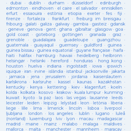
·
dubai
·
dublín
·
durham
·
düsseldorf
·
edinburgh
·
edmonton
·
eindhoven
·
el caire
·
el salvador
·
enniskillen
·
erfurt
·
essaouira
·
estònia
·
etiopia
·
exeter
·
fes
·
fiji
·
firenze
·
fortaleza
·
frankfurt
·
freiburg im breisgau
·
fribourg
·
galati
·
galiza
·
galway
·
gambia
·
gasteiz
·
gdansk
·
geneve
·
genova
·
gent
·
ghana
·
gibraltar
·
glasgow
·
goa
·
gold coast
·
goteborg
·
gottingen
·
granada
·
graz
·
grenoble
·
guadalajara
·
guadeloupe
·
guangzhou
·
guatemala
·
guayaquil
·
guernsey
·
guildford
·
guinea
·
guinea bissau
·
guinea equatorial
·
guyane française
·
haifa
·
haiti
·
halifax
·
hamburg
·
hawaii
·
heidelberg
·
heilbronn
·
helsingør
·
helsinki
·
hereford
·
honduras
·
hong kong
·
houston
·
huelva
·
indiana
·
ingolstadt
·
iowa
·
ipswich
·
iquique
·
iran
·
irvine
·
islàndia
·
istanbul
·
jacksonville
·
jakarta
·
jamaica
·
jena
·
jerusalem
·
jordania
·
kaiserslautern
·
karlskrona
·
karlsruhe
·
kassel
·
kaunas
·
kazakhstan
·
kentucky
·
kenya
·
kettering
·
kiev
·
klagenfurt
·
koeln
·
kolda
·
kolkata
·
kosovo
·
krakow
·
kuala lumpur
·
kunming
·
kuwait
·
kyoto
·
la paz
·
laos
·
las vegas
·
lausanne
·
leeds
·
leicester
·
leiden
·
leipzig
·
lelystad
·
leon
·
letònia
·
liberia
·
liege
·
lille
·
lima
·
limerick
·
lincoln
·
lisboa
·
liverpool
·
ljubljana
·
london
·
los angeles
·
lublin
·
lugano
·
luleå
(norrland)
·
luxemburg
·
lviv
·
lyon
·
macau
·
madagascar
·
madrid
·
maine
·
mainz
·
malabo
·
malaga
·
maldives
·
mallorca
·
malta
·
manchester
·
mannheim
·
maracay
·