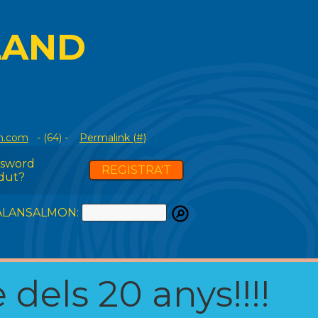
LAND
n.com
- (64) -
Permalink (#)
ssword
REGISTRA'T
dut?
ATALANSALMON:
 dels 20 anys!!!!