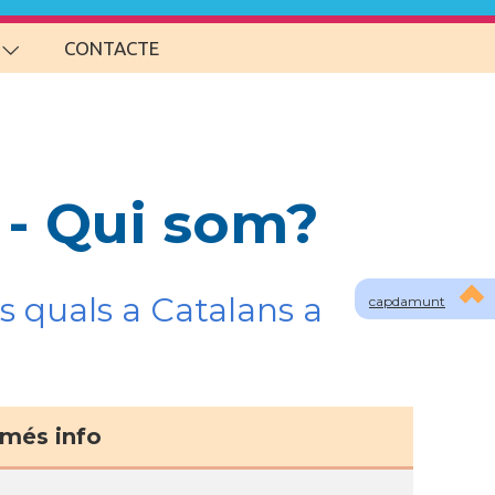
CONTACTE
 - Qui som?
s quals a Catalans a
capdamunt
més info