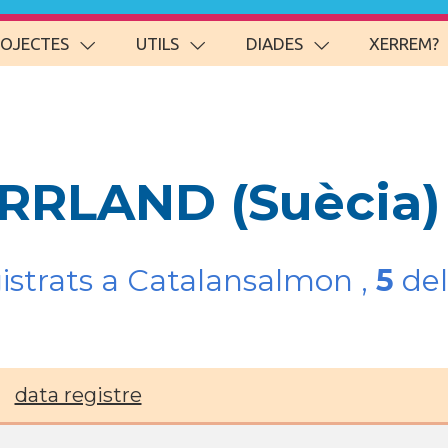
ROJECTES
UTILS
DIADES
XERREM?
RRLAND (Suècia)
gistrats a Catalansalmon ,
5
del
data registre