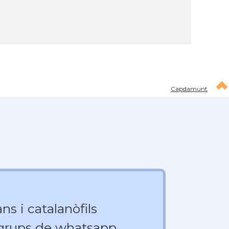
Capdamunt
ns i catalanòfils
 grups de whatsapp