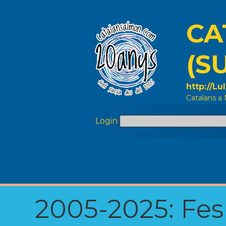
CA
(S
http://L
Catalans a
Login
2005-2025: Fes u