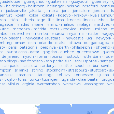
guadeloupe
·
guangzhou
·
guatemala
·
guayaquil
·
guernsey
·
ii
·
heidelberg
·
heilbronn
·
helsingør
·
helsinki
·
hereford
·
hondur
ul
·
jacksonville
·
jakarta
·
jamaica
·
jena
·
jerusalem
·
jordania
·
k
genfurt
·
koeln
·
kolda
·
kolkata
·
kosovo
·
krakow
·
kuala lumpur
leon
·
letònia
·
liberia
·
liege
·
lille
·
lima
·
limerick
·
lincoln
·
lisboa
·
li
agascar
·
madrid
·
maine
·
mainz
·
malabo
·
malaga
·
maldives
·
ourne
·
mendoza
·
mérida
·
metz
·
mexico
·
miami
·
milano
·
m
bic
·
muenchen
·
mumbai
·
murcia
·
myanmar
·
nador
·
nagoy
new orleans
·
newcastle (austràlia)
·
newcastle (uk)
·
newyork
enburg
·
oman
·
oran
·
orlando
·
osaka
·
ottawa
·
ouagadougou
·
aty
·
paris
·
patagonia
·
perpinya
·
perth
·
philadelphia
·
phoenix
·
co
·
punta cana
·
qatar
·
qingdao
·
quebec
·
queenstown
·
queré
o de janeiro
·
riyadh
·
roma
·
rosario
·
rostock
·
rotterdam
·
roue
san diego
·
san francisco
·
san pedro sula
·
sanluispotosí
·
sant pe
·
sao paulo
·
sarasota
·
sardenya
·
seattle
·
seoul
·
serbia
·
sevilla
ampton
·
sri lanka
·
stirling
·
stockholm
·
strasbourg
·
stuttgart
·
su
tanzania
·
tasmania
·
tauranga
·
tel aviv
·
tennessee
·
tijuana
·
s
·
trujillo
·
tunis
·
turku
·
tübingen
·
uganda
·
ulaanbaatar
·
urugu
osa
·
vilnius
·
virginia
·
warrnambool
·
warszawa
·
washington
·
wel