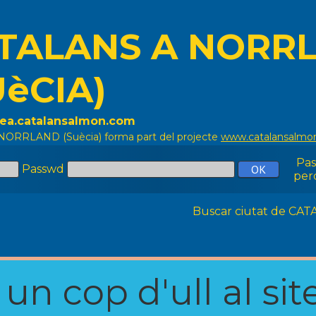
TALANS A NORR
UèCIA)
ulea.catalansalmon.com
 NORRLAND (Suècia) forma part del projecte
www.catalansalmo
Pa
Passwd
per
Buscar ciutat de C
n cop d'ull al site