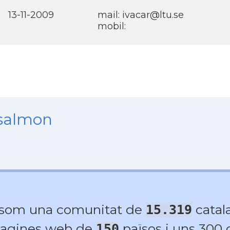
13-11-2009
mail: ivacar@ltu.se
mobil:
nsalmon
 som una comunitat de
catala
15.319
agines web de
països i uns 300
150