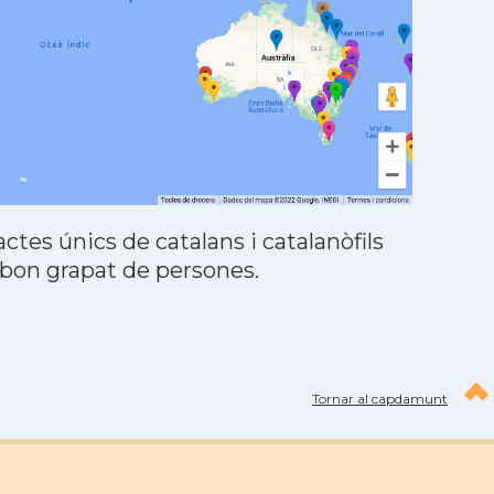
tes únics de catalans i catalanòfils
 bon grapat de persones.
Tornar al capdamunt