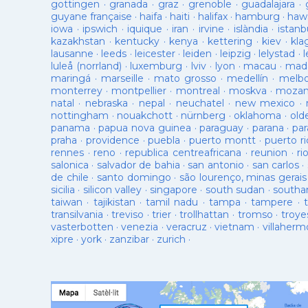
gottingen
·
granada
·
graz
·
grenoble
·
guadalajara
·
guyane française
·
haifa
·
haiti
·
halifax
·
hamburg
·
hawa
iowa
·
ipswich
·
iquique
·
iran
·
irvine
·
islàndia
·
istanb
kazakhstan
·
kentucky
·
kenya
·
kettering
·
kiev
·
kla
lausanne
·
leeds
·
leicester
·
leiden
·
leipzig
·
lelystad
·
luleå (norrland)
·
luxemburg
·
lviv
·
lyon
·
macau
·
mad
maringá
·
marseille
·
mato grosso
·
medellín
·
melb
monterrey
·
montpellier
·
montreal
·
moskva
·
mozam
natal
·
nebraska
·
nepal
·
neuchatel
·
new mexico
·
nottingham
·
nouakchott
·
nürnberg
·
oklahoma
·
old
panama
·
papua nova guinea
·
paraguay
·
parana
·
par
praha
·
providence
·
puebla
·
puerto montt
·
puerto ri
rennes
·
reno
·
republica centreafricana
·
reunion
·
ri
salonica
·
salvador de bahia
·
san antonio
·
san carlos
·
de chile
·
santo domingo
·
são lourenço, minas gerais
sicilia
·
silicon valley
·
singapore
·
south sudan
·
south
taiwan
·
tajikistan
·
tamil nadu
·
tampa
·
tampere
·
transilvania
·
treviso
·
trier
·
trollhattan
·
tromso
·
troye
vasterbotten
·
venezia
·
veracruz
·
vietnam
·
villaherm
xipre
·
york
·
zanzibar
·
zurich
·