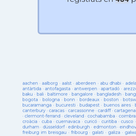
aachen
·
aalborg
·
aalst
·
aberdeen
·
abu dhabi
·
adel
antàrtida
·
antofagasta
·
antwerpen
·
apartadó
·
arezz
baku
·
bali
·
baltimore
·
bangalore
·
bangladesh
·
bang
bogota
·
bologna
·
bonn
·
bordeaux
·
boston
·
botsw
bucaramanga
·
bucuresti
·
budapest
·
buenos aires
·
canterbury
·
caracas
·
carcassonne
·
cardiff
·
cartagena
·
clermont-ferrand
·
cleveland
·
cochabamba
·
coimbra
croàcia
·
cuba
·
cuernavaca
·
curicó
·
curitiba
·
cusco
durham
·
düsseldorf
·
edinburgh
·
edmonton
·
eindho
freiburg im breisgau
·
fribourg
·
galati
·
galiza
·
galw