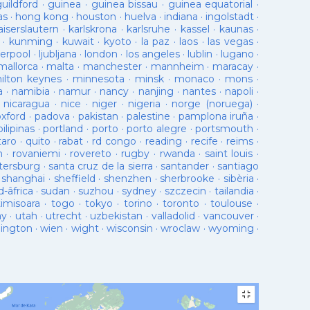
guildford
·
guinea
·
guinea bissau
·
guinea equatorial
·
as
·
hong kong
·
houston
·
huelva
·
indiana
·
ingolstadt
·
aiserslautern
·
karlskrona
·
karlsruhe
·
kassel
·
kaunas
·
·
kunming
·
kuwait
·
kyoto
·
la paz
·
laos
·
las vegas
·
verpool
·
ljubljana
·
london
·
los angeles
·
lublin
·
lugano
·
mallorca
·
malta
·
manchester
·
mannheim
·
maracay
·
ilton keynes
·
minnesota
·
minsk
·
monaco
·
mons
·
a
·
namibia
·
namur
·
nancy
·
nanjing
·
nantes
·
napoli
·
·
nicaragua
·
nice
·
niger
·
nigeria
·
norge (noruega)
·
oxford
·
padova
·
pakistan
·
palestine
·
pamplona iruña
·
pilipinas
·
portland
·
porto
·
porto alegre
·
portsmouth
·
taro
·
quito
·
rabat
·
rd congo
·
reading
·
recife
·
reims
·
n
·
rovaniemi
·
rovereto
·
rugby
·
rwanda
·
saint louis
·
tersburg
·
santa cruz de la sierra
·
santander
·
santiago
·
shanghai
·
sheffield
·
shenzhen
·
sherbrooke
·
sibèria
·
d-âfrica
·
sudan
·
suzhou
·
sydney
·
szczecin
·
tailandia
·
timisoara
·
togo
·
tokyo
·
torino
·
toronto
·
toulouse
·
ay
·
utah
·
utrecht
·
uzbekistan
·
valladolid
·
vancouver
·
lington
·
wien
·
wight
·
wisconsin
·
wroclaw
·
wyoming
·