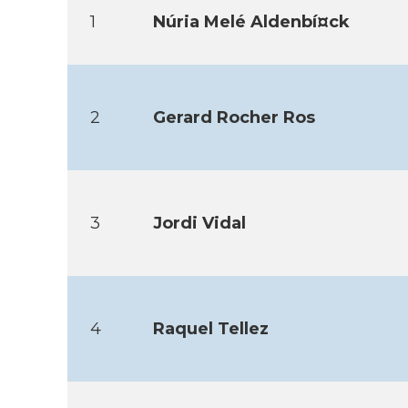
1
Núria Melé Aldenbí¤ck
2
Gerard Rocher Ros
3
Jordi Vidal
4
Raquel Tellez