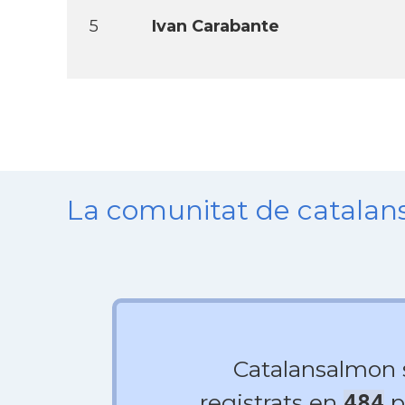
5
Ivan Carabante
La comunitat de catala
Catalansalmon
registrats en
p
484