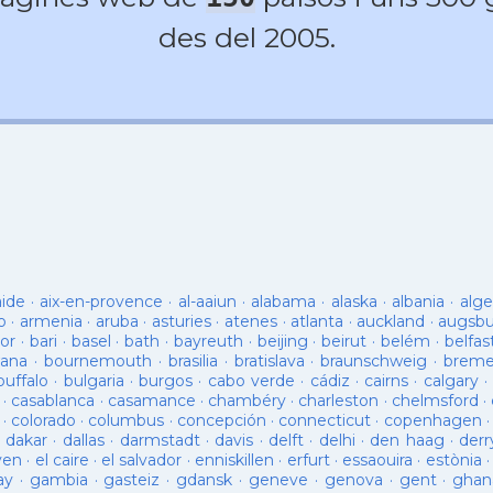
des del 2005.
aide
·
aix-en-provence
·
al-aaiun
·
alabama
·
alaska
·
albania
·
alge
o
·
armenia
·
aruba
·
asturies
·
atenes
·
atlanta
·
auckland
·
augsb
or
·
bari
·
basel
·
bath
·
bayreuth
·
beijing
·
beirut
·
belém
·
belfas
ana
·
bournemouth
·
brasilia
·
bratislava
·
braunschweig
·
brem
buffalo
·
bulgaria
·
burgos
·
cabo verde
·
cádiz
·
cairns
·
calgary
·
·
casablanca
·
casamance
·
chambéry
·
charleston
·
chelmsford
·
·
colorado
·
columbus
·
concepción
·
connecticut
·
copenhagen
·
dakar
·
dallas
·
darmstadt
·
davis
·
delft
·
delhi
·
den haag
·
derr
ven
·
el caire
·
el salvador
·
enniskillen
·
erfurt
·
essaouira
·
estònia
ay
·
gambia
·
gasteiz
·
gdansk
·
geneve
·
genova
·
gent
·
ghan