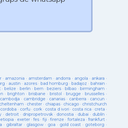
r
·
amazonia
·
amsterdam
·
andorra
·
angola
·
ankara
·
urg
·
austin
·
azores
·
bad homburg
·
badajoz
·
bahrain
·
t
·
belize
·
berlin
·
bern
·
beziers
·
bilbao
·
birmingham
·
en
·
brighton
·
brisbane
·
bristol
·
brugge
·
brusselles
·
cambodja
·
cambridge
·
canarias
·
canberra
·
cancun
·
cheltenham
·
chester
·
chiapas
·
chicago
·
christchurch
·
cordoba
·
corfu
·
cork
·
costa d ivori
·
costa rica
·
creta
·
y
·
detroit
·
dnipropetrovsk
·
donostia
·
dubai
·
dublín
·
·
etiopia
·
exeter
·
fes
·
fiji
·
firenze
·
fortaleza
·
frankfurt
·
a
·
gibraltar
·
glasgow
·
goa
·
gold coast
·
goteborg
·