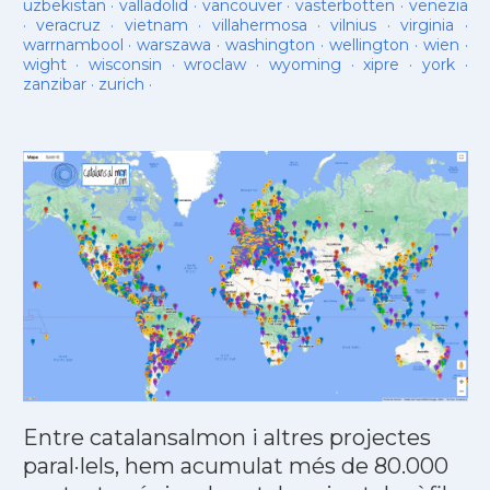
uzbekistan
·
valladolid
·
vancouver
·
vasterbotten
·
venezia
·
veracruz
·
vietnam
·
villahermosa
·
vilnius
·
virginia
·
warrnambool
·
warszawa
·
washington
·
wellington
·
wien
·
wight
·
wisconsin
·
wroclaw
·
wyoming
·
xipre
·
york
·
zanzibar
·
zurich
·
Entre catalansalmon i altres projectes
paral·lels, hem acumulat més de 80.000