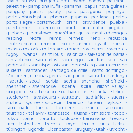
osaka
·
ottawa
·
ouagadougou
·
oxford
·
padova
·
pakistan
·
palestine
·
pamplona iruña
·
panama
·
papua nova guinea
·
paraguay
·
parana
·
paraty
·
paris
·
patagonia
·
perpinya
·
perth
·
philadelphia
·
phoenix
·
pilipinas
·
portland
·
porto
·
porto alegre
·
portsmouth
·
praha
·
providence
·
puebla
·
puerto montt
·
puerto rico
·
punta cana
·
qatar
·
qingdao
·
quebec
·
queenstown
·
querétaro
·
quito
·
rabat
·
rd congo
·
reading
·
recife
·
reims
·
rennes
·
reno
·
republica
centreafricana
·
reunion
·
rio de janeiro
·
riyadh
·
roma
·
rosario
·
rostock
·
rotterdam
·
rouen
·
rovaniemi
·
rovereto
·
rugby
·
rwanda
·
saint louis
·
salonica
·
salvador de bahia
·
san antonio
·
san carlos
·
san diego
·
san francisco
·
san
pedro sula
·
sanluispotosí
·
sant petersburg
·
santa cruz de
la sierra
·
santander
·
santiago de chile
·
santo domingo
·
são lourenço, minas gerais
·
sao paulo
·
sarasota
·
sardenya
·
seattle
·
seoul
·
serbia
·
sevilla
·
shanghai
·
sheffield
·
shenzhen
·
sherbrooke
·
sibèria
·
sicilia
·
silicon valley
·
singapore
·
south sudan
·
southampton
·
sri lanka
·
stirling
·
stockholm
·
strasbourg
·
stuttgart
·
sud-âfrica
·
sudan
·
suzhou
·
sydney
·
szczecin
·
tailandia
·
taiwan
·
tajikistan
·
tamil nadu
·
tampa
·
tampere
·
tanzania
·
tasmania
·
tauranga
·
tel aviv
·
tennessee
·
tijuana
·
timisoara
·
togo
·
tokyo
·
torino
·
toronto
·
toulouse
·
transilvania
·
treviso
·
trier
·
trollhattan
·
tromso
·
troyes
·
trujillo
·
tunis
·
turku
·
tübingen
·
uganda
·
ulaanbaatar
·
uruguay
·
utah
·
utrecht
·