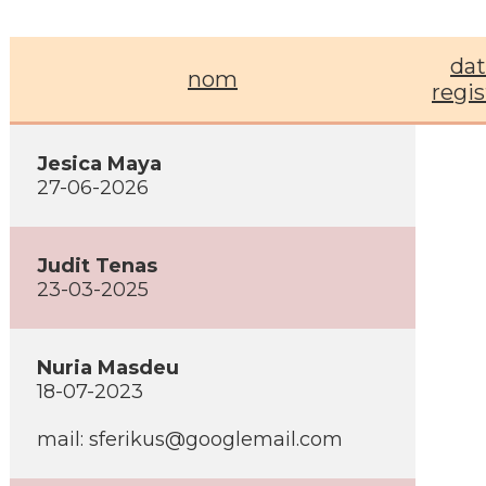
dat
nom
regis
Jesica Maya
27-06-2026
Judit Tenas
23-03-2025
Nuria Masdeu
18-07-2023
mail: sferikus@googlemail.com