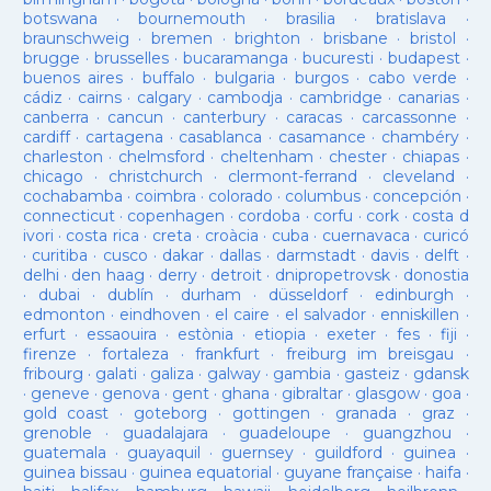
botswana
·
bournemouth
·
brasilia
·
bratislava
·
braunschweig
·
bremen
·
brighton
·
brisbane
·
bristol
·
brugge
·
brusselles
·
bucaramanga
·
bucuresti
·
budapest
·
buenos aires
·
buffalo
·
bulgaria
·
burgos
·
cabo verde
·
cádiz
·
cairns
·
calgary
·
cambodja
·
cambridge
·
canarias
·
canberra
·
cancun
·
canterbury
·
caracas
·
carcassonne
·
cardiff
·
cartagena
·
casablanca
·
casamance
·
chambéry
·
charleston
·
chelmsford
·
cheltenham
·
chester
·
chiapas
·
chicago
·
christchurch
·
clermont-ferrand
·
cleveland
·
cochabamba
·
coimbra
·
colorado
·
columbus
·
concepción
·
connecticut
·
copenhagen
·
cordoba
·
corfu
·
cork
·
costa d
ivori
·
costa rica
·
creta
·
croàcia
·
cuba
·
cuernavaca
·
curicó
·
curitiba
·
cusco
·
dakar
·
dallas
·
darmstadt
·
davis
·
delft
·
delhi
·
den haag
·
derry
·
detroit
·
dnipropetrovsk
·
donostia
·
dubai
·
dublín
·
durham
·
düsseldorf
·
edinburgh
·
edmonton
·
eindhoven
·
el caire
·
el salvador
·
enniskillen
·
erfurt
·
essaouira
·
estònia
·
etiopia
·
exeter
·
fes
·
fiji
·
firenze
·
fortaleza
·
frankfurt
·
freiburg im breisgau
·
fribourg
·
galati
·
galiza
·
galway
·
gambia
·
gasteiz
·
gdansk
·
geneve
·
genova
·
gent
·
ghana
·
gibraltar
·
glasgow
·
goa
·
gold coast
·
goteborg
·
gottingen
·
granada
·
graz
·
grenoble
·
guadalajara
·
guadeloupe
·
guangzhou
·
guatemala
·
guayaquil
·
guernsey
·
guildford
·
guinea
·
guinea bissau
·
guinea equatorial
·
guyane française
·
haifa
·