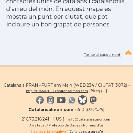
contactes únics de catalans i catalanòfils
d'arreu del món. En aquest mapa es
mostra un punt per ciutat, que pot
incloure un bon grapat de persones.
Tornar al capdamunt
Catalans a FRANKFURT am Main (WEB:234 / CIUTAT: 3072) -
[Nseg: 1]
http://FRANKFURT.catalansalmon.com
Catalansalmon.com
-
4
.0 [
02·2025
]
216.73.216.241 - [ US ] -
info@catalansalmon.com
Avís legal / Protecció de Dades / Normes d'ús
T'agrada la iniciativa?
Convida'ns a un café