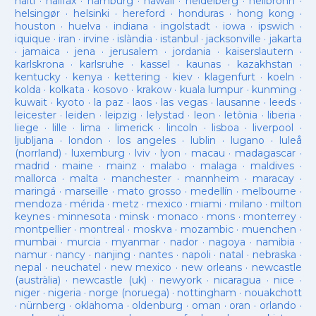
haiti
·
halifax
·
hamburg
·
hawaii
·
heidelberg
·
heilbronn
·
helsingør
·
helsinki
·
hereford
·
honduras
·
hong kong
·
houston
·
huelva
·
indiana
·
ingolstadt
·
iowa
·
ipswich
·
iquique
·
iran
·
irvine
·
islàndia
·
istanbul
·
jacksonville
·
jakarta
·
jamaica
·
jena
·
jerusalem
·
jordania
·
kaiserslautern
·
karlskrona
·
karlsruhe
·
kassel
·
kaunas
·
kazakhstan
·
kentucky
·
kenya
·
kettering
·
kiev
·
klagenfurt
·
koeln
·
kolda
·
kolkata
·
kosovo
·
krakow
·
kuala lumpur
·
kunming
·
kuwait
·
kyoto
·
la paz
·
laos
·
las vegas
·
lausanne
·
leeds
·
leicester
·
leiden
·
leipzig
·
lelystad
·
leon
·
letònia
·
liberia
·
liege
·
lille
·
lima
·
limerick
·
lincoln
·
lisboa
·
liverpool
·
ljubljana
·
london
·
los angeles
·
lublin
·
lugano
·
luleå
(norrland)
·
luxemburg
·
lviv
·
lyon
·
macau
·
madagascar
·
madrid
·
maine
·
mainz
·
malabo
·
malaga
·
maldives
·
mallorca
·
malta
·
manchester
·
mannheim
·
maracay
·
maringá
·
marseille
·
mato grosso
·
medellín
·
melbourne
·
mendoza
·
mérida
·
metz
·
mexico
·
miami
·
milano
·
milton
keynes
·
minnesota
·
minsk
·
monaco
·
mons
·
monterrey
·
montpellier
·
montreal
·
moskva
·
mozambic
·
muenchen
·
mumbai
·
murcia
·
myanmar
·
nador
·
nagoya
·
namibia
·
namur
·
nancy
·
nanjing
·
nantes
·
napoli
·
natal
·
nebraska
·
nepal
·
neuchatel
·
new mexico
·
new orleans
·
newcastle
(austràlia)
·
newcastle (uk)
·
newyork
·
nicaragua
·
nice
·
niger
·
nigeria
·
norge (noruega)
·
nottingham
·
nouakchott
·
nürnberg
·
oklahoma
·
oldenburg
·
oman
·
oran
·
orlando
·