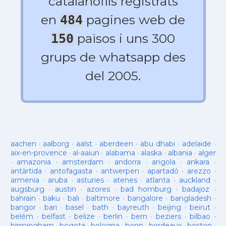
catalanòfils registrats
en
pagines web de
484
països i uns 300
150
grups de whatsapp des
del 2005.
aachen
·
aalborg
·
aalst
·
aberdeen
·
abu dhabi
·
adelaide
·
aix-en-provence
·
al-aaiun
·
alabama
·
alaska
·
albania
·
alger
·
amazonia
·
amsterdam
·
andorra
·
angola
·
ankara
·
antàrtida
·
antofagasta
·
antwerpen
·
apartadó
·
arezzo
·
armenia
·
aruba
·
asturies
·
atenes
·
atlanta
·
auckland
·
augsburg
·
austin
·
azores
·
bad homburg
·
badajoz
·
bahrain
·
baku
·
bali
·
baltimore
·
bangalore
·
bangladesh
·
bangor
·
bari
·
basel
·
bath
·
bayreuth
·
beijing
·
beirut
·
belém
·
belfast
·
belize
·
berlin
·
bern
·
beziers
·
bilbao
·
birmingham
·
bogota
·
bologna
·
bonn
·
bordeaux
·
boston
·