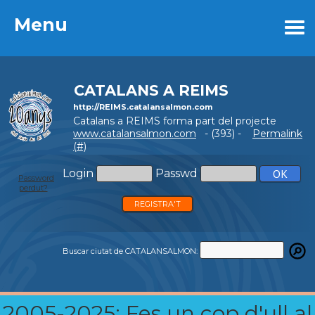
Menu
Menu
CATALANS A REIMS
http://REIMS.catalansalmon.com
Catalans a REIMS forma part del projecte
www.catalansalmon.com
- (393) -
Permalink
(#)
Login
Passwd
Password
perdut?
REGISTRA'T
Buscar ciutat de CATALANSALMON:
2005-2025: Fes un cop d'ull al