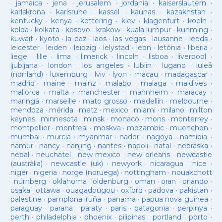
·
jamaica
·
jena
·
jerusalem
·
jordania
·
kaiserslautern
·
karlskrona
·
karlsruhe
·
kassel
·
kaunas
·
kazakhstan
·
kentucky
·
kenya
·
kettering
·
kiev
·
klagenfurt
·
koeln
·
kolda
·
kolkata
·
kosovo
·
krakow
·
kuala lumpur
·
kunming
·
kuwait
·
kyoto
·
la paz
·
laos
·
las vegas
·
lausanne
·
leeds
·
leicester
·
leiden
·
leipzig
·
lelystad
·
leon
·
letònia
·
liberia
·
liege
·
lille
·
lima
·
limerick
·
lincoln
·
lisboa
·
liverpool
·
ljubljana
·
london
·
los angeles
·
lublin
·
lugano
·
luleå
(norrland)
·
luxemburg
·
lviv
·
lyon
·
macau
·
madagascar
·
madrid
·
maine
·
mainz
·
malabo
·
malaga
·
maldives
·
mallorca
·
malta
·
manchester
·
mannheim
·
maracay
·
maringá
·
marseille
·
mato grosso
·
medellín
·
melbourne
·
mendoza
·
mérida
·
metz
·
mexico
·
miami
·
milano
·
milton
keynes
·
minnesota
·
minsk
·
monaco
·
mons
·
monterrey
·
montpellier
·
montreal
·
moskva
·
mozambic
·
muenchen
·
mumbai
·
murcia
·
myanmar
·
nador
·
nagoya
·
namibia
·
namur
·
nancy
·
nanjing
·
nantes
·
napoli
·
natal
·
nebraska
·
nepal
·
neuchatel
·
new mexico
·
new orleans
·
newcastle
(austràlia)
·
newcastle (uk)
·
newyork
·
nicaragua
·
nice
·
niger
·
nigeria
·
norge (noruega)
·
nottingham
·
nouakchott
·
nürnberg
·
oklahoma
·
oldenburg
·
oman
·
oran
·
orlando
·
osaka
·
ottawa
·
ouagadougou
·
oxford
·
padova
·
pakistan
·
palestine
·
pamplona iruña
·
panama
·
papua nova guinea
·
paraguay
·
parana
·
paraty
·
paris
·
patagonia
·
perpinya
·
perth
·
philadelphia
·
phoenix
·
pilipinas
·
portland
·
porto
·