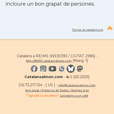
incloure un bon grapat de persones.
Tornar al capdamunt
Catalans a REIMS (WEB:393 / CIUTAT: 2985) -
[Nseg: 1]
http://REIMS.catalansalmon.com
Catalansalmon.com
-
4
.0 [
02·2025
]
216.73.217.134 - [ US ] -
info@catalansalmon.com
Avís legal / Protecció de Dades / Normes d'ús
T'agrada la iniciativa?
Convida'ns a un café