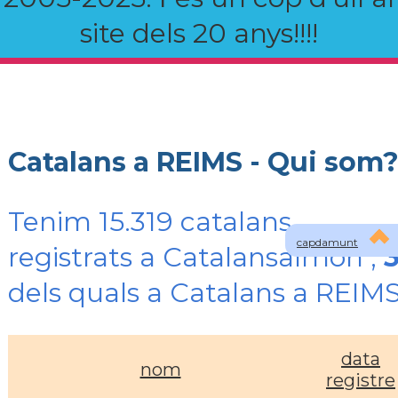
site dels 20 anys!!!!
Catalans a REIMS - Qui som
Tenim 15.319 catalans
capdamunt
registrats a Catalansalmon ,
dels quals a Catalans a REIM
data
nom
registre