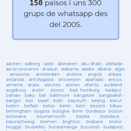
països i uns 300
150
grups de whatsapp des
del 2005.
aachen
·
aalborg
·
aalst
·
aberdeen
·
abu dhabi
·
adelaide
·
aix-en-provence
·
al-aaiun
·
alabama
·
alaska
·
albania
·
alger
·
amazonia
·
amsterdam
·
andorra
·
angola
·
ankara
·
antàrtida
·
antofagasta
·
antwerpen
·
apartadó
·
arezzo
·
armenia
·
aruba
·
asturies
·
atenes
·
atlanta
·
auckland
·
augsburg
·
austin
·
azores
·
bad homburg
·
badajoz
·
bahrain
·
baku
·
bali
·
baltimore
·
bangalore
·
bangladesh
·
bangor
·
bari
·
basel
·
bath
·
bayreuth
·
beijing
·
beirut
·
belém
·
belfast
·
belize
·
berlin
·
bern
·
beziers
·
bilbao
·
birmingham
·
bogota
·
bologna
·
bonn
·
bordeaux
·
boston
·
botswana
·
bournemouth
·
brasilia
·
bratislava
·
braunschweig
·
bremen
·
brighton
·
brisbane
·
bristol
·
brugge
·
brusselles
·
bucaramanga
·
bucuresti
·
budapest
·