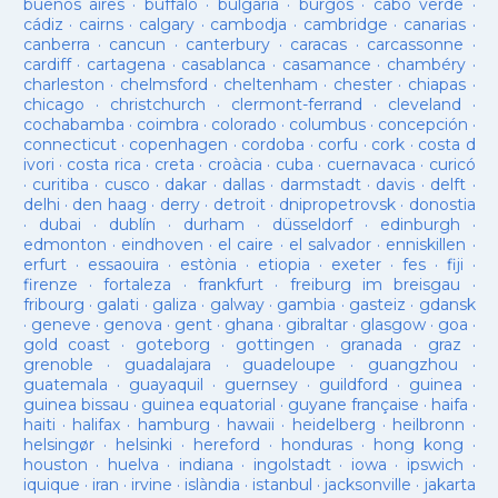
buenos aires
·
buffalo
·
bulgaria
·
burgos
·
cabo verde
·
cádiz
·
cairns
·
calgary
·
cambodja
·
cambridge
·
canarias
·
canberra
·
cancun
·
canterbury
·
caracas
·
carcassonne
·
cardiff
·
cartagena
·
casablanca
·
casamance
·
chambéry
·
charleston
·
chelmsford
·
cheltenham
·
chester
·
chiapas
·
chicago
·
christchurch
·
clermont-ferrand
·
cleveland
·
cochabamba
·
coimbra
·
colorado
·
columbus
·
concepción
·
connecticut
·
copenhagen
·
cordoba
·
corfu
·
cork
·
costa d
ivori
·
costa rica
·
creta
·
croàcia
·
cuba
·
cuernavaca
·
curicó
·
curitiba
·
cusco
·
dakar
·
dallas
·
darmstadt
·
davis
·
delft
·
delhi
·
den haag
·
derry
·
detroit
·
dnipropetrovsk
·
donostia
·
dubai
·
dublín
·
durham
·
düsseldorf
·
edinburgh
·
edmonton
·
eindhoven
·
el caire
·
el salvador
·
enniskillen
·
erfurt
·
essaouira
·
estònia
·
etiopia
·
exeter
·
fes
·
fiji
·
firenze
·
fortaleza
·
frankfurt
·
freiburg im breisgau
·
fribourg
·
galati
·
galiza
·
galway
·
gambia
·
gasteiz
·
gdansk
·
geneve
·
genova
·
gent
·
ghana
·
gibraltar
·
glasgow
·
goa
·
gold coast
·
goteborg
·
gottingen
·
granada
·
graz
·
grenoble
·
guadalajara
·
guadeloupe
·
guangzhou
·
guatemala
·
guayaquil
·
guernsey
·
guildford
·
guinea
·
guinea bissau
·
guinea equatorial
·
guyane française
·
haifa
·
haiti
·
halifax
·
hamburg
·
hawaii
·
heidelberg
·
heilbronn
·
helsingør
·
helsinki
·
hereford
·
honduras
·
hong kong
·
houston
·
huelva
·
indiana
·
ingolstadt
·
iowa
·
ipswich
·
iquique
·
iran
·
irvine
·
islàndia
·
istanbul
·
jacksonville
·
jakarta