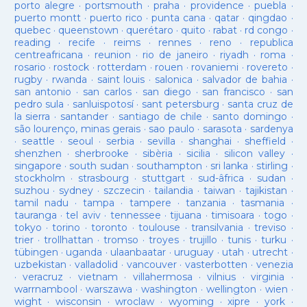
porto alegre
·
portsmouth
·
praha
·
providence
·
puebla
·
puerto montt
·
puerto rico
·
punta cana
·
qatar
·
qingdao
·
quebec
·
queenstown
·
querétaro
·
quito
·
rabat
·
rd congo
·
reading
·
recife
·
reims
·
rennes
·
reno
·
republica
centreafricana
·
reunion
·
rio de janeiro
·
riyadh
·
roma
·
rosario
·
rostock
·
rotterdam
·
rouen
·
rovaniemi
·
rovereto
·
rugby
·
rwanda
·
saint louis
·
salonica
·
salvador de bahia
·
san antonio
·
san carlos
·
san diego
·
san francisco
·
san
pedro sula
·
sanluispotosí
·
sant petersburg
·
santa cruz de
la sierra
·
santander
·
santiago de chile
·
santo domingo
·
são lourenço, minas gerais
·
sao paulo
·
sarasota
·
sardenya
·
seattle
·
seoul
·
serbia
·
sevilla
·
shanghai
·
sheffield
·
shenzhen
·
sherbrooke
·
sibèria
·
sicilia
·
silicon valley
·
singapore
·
south sudan
·
southampton
·
sri lanka
·
stirling
·
stockholm
·
strasbourg
·
stuttgart
·
sud-âfrica
·
sudan
·
suzhou
·
sydney
·
szczecin
·
tailandia
·
taiwan
·
tajikistan
·
tamil nadu
·
tampa
·
tampere
·
tanzania
·
tasmania
·
tauranga
·
tel aviv
·
tennessee
·
tijuana
·
timisoara
·
togo
·
tokyo
·
torino
·
toronto
·
toulouse
·
transilvania
·
treviso
·
trier
·
trollhattan
·
tromso
·
troyes
·
trujillo
·
tunis
·
turku
·
tübingen
·
uganda
·
ulaanbaatar
·
uruguay
·
utah
·
utrecht
·
uzbekistan
·
valladolid
·
vancouver
·
vasterbotten
·
venezia
·
veracruz
·
vietnam
·
villahermosa
·
vilnius
·
virginia
·
warrnambool
·
warszawa
·
washington
·
wellington
·
wien
·
wight
·
wisconsin
·
wroclaw
·
wyoming
·
xipre
·
york
·