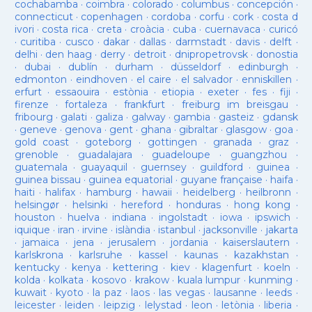
cochabamba
·
coimbra
·
colorado
·
columbus
·
concepción
·
connecticut
·
copenhagen
·
cordoba
·
corfu
·
cork
·
costa d
ivori
·
costa rica
·
creta
·
croàcia
·
cuba
·
cuernavaca
·
curicó
·
curitiba
·
cusco
·
dakar
·
dallas
·
darmstadt
·
davis
·
delft
·
delhi
·
den haag
·
derry
·
detroit
·
dnipropetrovsk
·
donostia
·
dubai
·
dublín
·
durham
·
düsseldorf
·
edinburgh
·
edmonton
·
eindhoven
·
el caire
·
el salvador
·
enniskillen
·
erfurt
·
essaouira
·
estònia
·
etiopia
·
exeter
·
fes
·
fiji
·
firenze
·
fortaleza
·
frankfurt
·
freiburg im breisgau
·
fribourg
·
galati
·
galiza
·
galway
·
gambia
·
gasteiz
·
gdansk
·
geneve
·
genova
·
gent
·
ghana
·
gibraltar
·
glasgow
·
goa
·
gold coast
·
goteborg
·
gottingen
·
granada
·
graz
·
grenoble
·
guadalajara
·
guadeloupe
·
guangzhou
·
guatemala
·
guayaquil
·
guernsey
·
guildford
·
guinea
·
guinea bissau
·
guinea equatorial
·
guyane française
·
haifa
·
haiti
·
halifax
·
hamburg
·
hawaii
·
heidelberg
·
heilbronn
·
helsingør
·
helsinki
·
hereford
·
honduras
·
hong kong
·
houston
·
huelva
·
indiana
·
ingolstadt
·
iowa
·
ipswich
·
iquique
·
iran
·
irvine
·
islàndia
·
istanbul
·
jacksonville
·
jakarta
·
jamaica
·
jena
·
jerusalem
·
jordania
·
kaiserslautern
·
karlskrona
·
karlsruhe
·
kassel
·
kaunas
·
kazakhstan
·
kentucky
·
kenya
·
kettering
·
kiev
·
klagenfurt
·
koeln
·
kolda
·
kolkata
·
kosovo
·
krakow
·
kuala lumpur
·
kunming
·
kuwait
·
kyoto
·
la paz
·
laos
·
las vegas
·
lausanne
·
leeds
·
leicester
·
leiden
·
leipzig
·
lelystad
·
leon
·
letònia
·
liberia
·