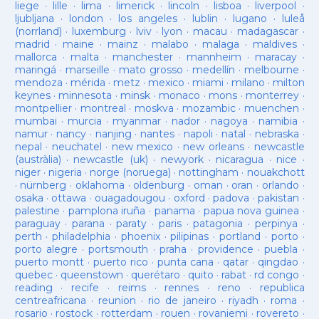
liege
·
lille
·
lima
·
limerick
·
lincoln
·
lisboa
·
liverpool
·
ljubljana
·
london
·
los angeles
·
lublin
·
lugano
·
luleå
(norrland)
·
luxemburg
·
lviv
·
lyon
·
macau
·
madagascar
·
madrid
·
maine
·
mainz
·
malabo
·
malaga
·
maldives
·
mallorca
·
malta
·
manchester
·
mannheim
·
maracay
·
maringá
·
marseille
·
mato grosso
·
medellín
·
melbourne
·
mendoza
·
mérida
·
metz
·
mexico
·
miami
·
milano
·
milton
keynes
·
minnesota
·
minsk
·
monaco
·
mons
·
monterrey
·
montpellier
·
montreal
·
moskva
·
mozambic
·
muenchen
·
mumbai
·
murcia
·
myanmar
·
nador
·
nagoya
·
namibia
·
namur
·
nancy
·
nanjing
·
nantes
·
napoli
·
natal
·
nebraska
·
nepal
·
neuchatel
·
new mexico
·
new orleans
·
newcastle
(austràlia)
·
newcastle (uk)
·
newyork
·
nicaragua
·
nice
·
niger
·
nigeria
·
norge (noruega)
·
nottingham
·
nouakchott
·
nürnberg
·
oklahoma
·
oldenburg
·
oman
·
oran
·
orlando
·
osaka
·
ottawa
·
ouagadougou
·
oxford
·
padova
·
pakistan
·
palestine
·
pamplona iruña
·
panama
·
papua nova guinea
·
paraguay
·
parana
·
paraty
·
paris
·
patagonia
·
perpinya
·
perth
·
philadelphia
·
phoenix
·
pilipinas
·
portland
·
porto
·
porto alegre
·
portsmouth
·
praha
·
providence
·
puebla
·
puerto montt
·
puerto rico
·
punta cana
·
qatar
·
qingdao
·
quebec
·
queenstown
·
querétaro
·
quito
·
rabat
·
rd congo
·
reading
·
recife
·
reims
·
rennes
·
reno
·
republica
centreafricana
·
reunion
·
rio de janeiro
·
riyadh
·
roma
·
rosario
·
rostock
·
rotterdam
·
rouen
·
rovaniemi
·
rovereto
·