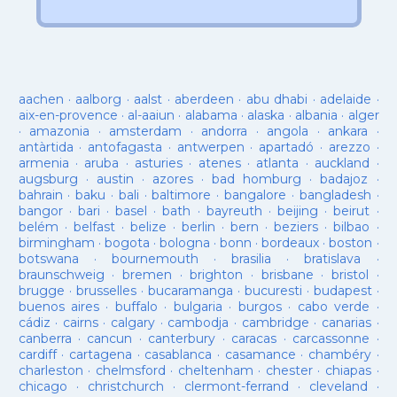
aachen
·
aalborg
·
aalst
·
aberdeen
·
abu dhabi
·
adelaide
·
aix-en-provence
·
al-aaiun
·
alabama
·
alaska
·
albania
·
alger
·
amazonia
·
amsterdam
·
andorra
·
angola
·
ankara
·
antàrtida
·
antofagasta
·
antwerpen
·
apartadó
·
arezzo
·
armenia
·
aruba
·
asturies
·
atenes
·
atlanta
·
auckland
·
augsburg
·
austin
·
azores
·
bad homburg
·
badajoz
·
bahrain
·
baku
·
bali
·
baltimore
·
bangalore
·
bangladesh
·
bangor
·
bari
·
basel
·
bath
·
bayreuth
·
beijing
·
beirut
·
belém
·
belfast
·
belize
·
berlin
·
bern
·
beziers
·
bilbao
·
birmingham
·
bogota
·
bologna
·
bonn
·
bordeaux
·
boston
·
botswana
·
bournemouth
·
brasilia
·
bratislava
·
braunschweig
·
bremen
·
brighton
·
brisbane
·
bristol
·
brugge
·
brusselles
·
bucaramanga
·
bucuresti
·
budapest
·
buenos aires
·
buffalo
·
bulgaria
·
burgos
·
cabo verde
·
cádiz
·
cairns
·
calgary
·
cambodja
·
cambridge
·
canarias
·
canberra
·
cancun
·
canterbury
·
caracas
·
carcassonne
·
cardiff
·
cartagena
·
casablanca
·
casamance
·
chambéry
·
charleston
·
chelmsford
·
cheltenham
·
chester
·
chiapas
·
chicago
·
christchurch
·
clermont-ferrand
·
cleveland
·