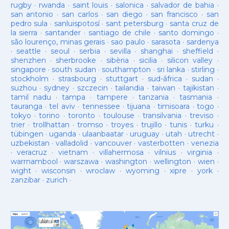
rugby
·
rwanda
·
saint louis
·
salonica
·
salvador de bahia
·
san antonio
·
san carlos
·
san diego
·
san francisco
·
san
pedro sula
·
sanluispotosí
·
sant petersburg
·
santa cruz de
la sierra
·
santander
·
santiago de chile
·
santo domingo
·
são lourenço, minas gerais
·
sao paulo
·
sarasota
·
sardenya
·
seattle
·
seoul
·
serbia
·
sevilla
·
shanghai
·
sheffield
·
shenzhen
·
sherbrooke
·
sibèria
·
sicilia
·
silicon valley
·
singapore
·
south sudan
·
southampton
·
sri lanka
·
stirling
·
stockholm
·
strasbourg
·
stuttgart
·
sud-âfrica
·
sudan
·
suzhou
·
sydney
·
szczecin
·
tailandia
·
taiwan
·
tajikistan
·
tamil nadu
·
tampa
·
tampere
·
tanzania
·
tasmania
·
tauranga
·
tel aviv
·
tennessee
·
tijuana
·
timisoara
·
togo
·
tokyo
·
torino
·
toronto
·
toulouse
·
transilvania
·
treviso
·
trier
·
trollhattan
·
tromso
·
troyes
·
trujillo
·
tunis
·
turku
·
tübingen
·
uganda
·
ulaanbaatar
·
uruguay
·
utah
·
utrecht
·
uzbekistan
·
valladolid
·
vancouver
·
vasterbotten
·
venezia
·
veracruz
·
vietnam
·
villahermosa
·
vilnius
·
virginia
·
warrnambool
·
warszawa
·
washington
·
wellington
·
wien
·
wight
·
wisconsin
·
wroclaw
·
wyoming
·
xipre
·
york
·
zanzibar
·
zurich
·