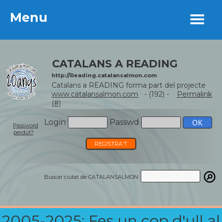
Menu
Menu
CATALANS A READING
http://Reading.catalansalmon.com
Catalans a READING forma part del projecte
www.catalansalmon.com
- (192) -
Permalink
(#)
Login
Passwd
Password
perdut?
REGISTRA'T
Buscar ciutat de CATALANSALMON:
2005-2025: Fes un cop d'ull al