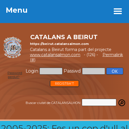
Menu
Menu
CATALANS A BEIRUT
https://beirut.catalansalmon.com
Catalans a Beirut forma part del projecte
www.catalansalmon.com
- (126) -
Permalink
(#)
Login
Passwd
Password
perdut?
REGISTRA'T
Buscar ciutat de CATALANSALMON:
2005-2025: Fes un cop d'ull al