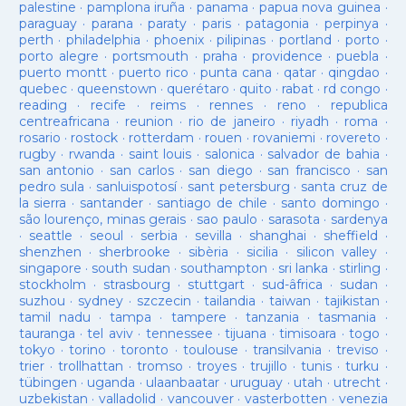
palestine
·
pamplona iruña
·
panama
·
papua nova guinea
·
paraguay
·
parana
·
paraty
·
paris
·
patagonia
·
perpinya
·
perth
·
philadelphia
·
phoenix
·
pilipinas
·
portland
·
porto
·
porto alegre
·
portsmouth
·
praha
·
providence
·
puebla
·
puerto montt
·
puerto rico
·
punta cana
·
qatar
·
qingdao
·
quebec
·
queenstown
·
querétaro
·
quito
·
rabat
·
rd congo
·
reading
·
recife
·
reims
·
rennes
·
reno
·
republica
centreafricana
·
reunion
·
rio de janeiro
·
riyadh
·
roma
·
rosario
·
rostock
·
rotterdam
·
rouen
·
rovaniemi
·
rovereto
·
rugby
·
rwanda
·
saint louis
·
salonica
·
salvador de bahia
·
san antonio
·
san carlos
·
san diego
·
san francisco
·
san
pedro sula
·
sanluispotosí
·
sant petersburg
·
santa cruz de
la sierra
·
santander
·
santiago de chile
·
santo domingo
·
são lourenço, minas gerais
·
sao paulo
·
sarasota
·
sardenya
·
seattle
·
seoul
·
serbia
·
sevilla
·
shanghai
·
sheffield
·
shenzhen
·
sherbrooke
·
sibèria
·
sicilia
·
silicon valley
·
singapore
·
south sudan
·
southampton
·
sri lanka
·
stirling
·
stockholm
·
strasbourg
·
stuttgart
·
sud-âfrica
·
sudan
·
suzhou
·
sydney
·
szczecin
·
tailandia
·
taiwan
·
tajikistan
·
tamil nadu
·
tampa
·
tampere
·
tanzania
·
tasmania
·
tauranga
·
tel aviv
·
tennessee
·
tijuana
·
timisoara
·
togo
·
tokyo
·
torino
·
toronto
·
toulouse
·
transilvania
·
treviso
·
trier
·
trollhattan
·
tromso
·
troyes
·
trujillo
·
tunis
·
turku
·
tübingen
·
uganda
·
ulaanbaatar
·
uruguay
·
utah
·
utrecht
·
uzbekistan
·
valladolid
·
vancouver
·
vasterbotten
·
venezia