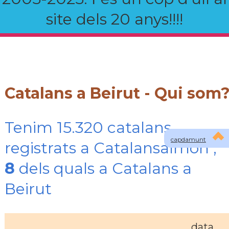
site dels 20 anys!!!!
Catalans a Beirut - Qui som
Tenim 15.320 catalans
capdamunt
registrats a Catalansalmon ,
8
dels quals a Catalans a
Beirut
data