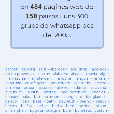
en
pagines web de
484
països i uns 300
150
grups de whatsapp des
del 2005.
aachen
·
aalborg
·
aalst
·
aberdeen
·
abu dhabi
·
adelaide
·
aix-en-provence
·
al-aaiun
·
alabama
·
alaska
·
albania
·
alger
·
amazonia
·
amsterdam
·
andorra
·
angola
·
ankara
·
antàrtida
·
antofagasta
·
antwerpen
·
apartadó
·
arezzo
·
armenia
·
aruba
·
asturies
·
atenes
·
atlanta
·
auckland
·
augsburg
·
austin
·
azores
·
bad homburg
·
badajoz
·
bahrain
·
baku
·
bali
·
baltimore
·
bangalore
·
bangladesh
·
bangor
·
bari
·
basel
·
bath
·
bayreuth
·
beijing
·
beirut
·
belém
·
belfast
·
belize
·
berlin
·
bern
·
beziers
·
bilbao
·
birmingham
·
bogota
·
bologna
·
bonn
·
bordeaux
·
boston
·