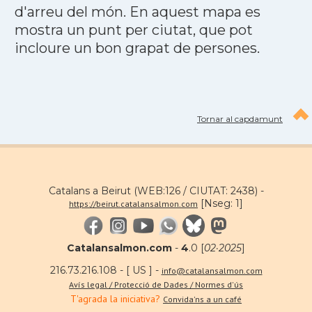
d'arreu del món. En aquest mapa es
mostra un punt per ciutat, que pot
incloure un bon grapat de persones.
Tornar al capdamunt
Catalans a Beirut (WEB:126 / CIUTAT: 2438) -
[Nseg: 1]
https://beirut.catalansalmon.com
Catalansalmon.com
-
4
.0 [
02·2025
]
216.73.216.108 - [ US ] -
info@catalansalmon.com
Avís legal / Protecció de Dades / Normes d'ús
T'agrada la iniciativa?
Convida'ns a un café