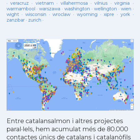
·
veracruz
·
vietnam
·
villahermosa
·
vilnius
·
virginia
·
warrnambool
·
warszawa
·
washington
·
wellington
·
wien
·
wight
·
wisconsin
·
wroclaw
·
wyoming
·
xipre
·
york
·
zanzibar
·
zurich
·
Entre catalansalmon i altres projectes
paral·lels, hem acumulat més de 80.000
contactes únics de catalans i catalanòfils