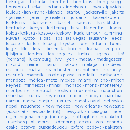
helsingør
·
helsinki
·
hereford
·
honduras
·
hong kong
·
houston
·
huelva
·
indiana
·
ingolstadt
·
iowa
·
ipswich
·
iquique
·
iran
·
irvine
·
islàndia
·
istanbul
·
jacksonville
·
jakarta
·
jamaica
·
jena
·
jerusalem
·
jordania
·
kaiserslautern
·
karlskrona
·
karlsruhe
·
kassel
·
kaunas
·
kazakhstan
·
kentucky
·
kenya
·
kettering
·
kiev
·
klagenfurt
·
koeln
·
kolda
·
kolkata
·
kosovo
·
krakow
·
kuala lumpur
·
kunming
·
kuwait
·
kyoto
·
la paz
·
laos
·
las vegas
·
lausanne
·
leeds
·
leicester
·
leiden
·
leipzig
·
lelystad
·
leon
·
letònia
·
liberia
·
liege
·
lille
·
lima
·
limerick
·
lincoln
·
lisboa
·
liverpool
·
ljubljana
·
london
·
los angeles
·
lublin
·
lugano
·
luleå
(norrland)
·
luxemburg
·
lviv
·
lyon
·
macau
·
madagascar
·
madrid
·
maine
·
mainz
·
malabo
·
malaga
·
maldives
·
mallorca
·
malta
·
manchester
·
mannheim
·
maracay
·
maringá
·
marseille
·
mato grosso
·
medellín
·
melbourne
·
mendoza
·
mérida
·
metz
·
mexico
·
miami
·
milano
·
milton
keynes
·
minnesota
·
minsk
·
monaco
·
mons
·
monterrey
·
montpellier
·
montreal
·
moskva
·
mozambic
·
muenchen
·
mumbai
·
murcia
·
myanmar
·
nador
·
nagoya
·
namibia
·
namur
·
nancy
·
nanjing
·
nantes
·
napoli
·
natal
·
nebraska
·
nepal
·
neuchatel
·
new mexico
·
new orleans
·
newcastle
(austràlia)
·
newcastle (uk)
·
newyork
·
nicaragua
·
nice
·
niger
·
nigeria
·
norge (noruega)
·
nottingham
·
nouakchott
·
nürnberg
·
oklahoma
·
oldenburg
·
oman
·
oran
·
orlando
·
osaka
·
ottawa
·
ouagadougou
·
oxford
·
padova
·
pakistan
·