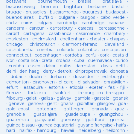
botswana
·
bournemouth
·
brasilia
·
bratislava
·
braunschweig
·
bremen
·
brighton
·
brisbane
·
bristol
·
brugge
·
brusselles
·
bucaramanga
·
bucuresti
·
budapest
·
buenos aires
·
buffalo
·
bulgaria
·
burgos
·
cabo verde
·
cádiz
·
cairns
·
calgary
·
cambodja
·
cambridge
·
canarias
·
canberra
·
cancun
·
canterbury
·
caracas
·
carcassonne
·
cardiff
·
cartagena
·
casablanca
·
casamance
·
chambéry
·
charleston
·
chelmsford
·
cheltenham
·
chester
·
chiapas
·
chicago
·
christchurch
·
clermont-ferrand
·
cleveland
·
cochabamba
·
coimbra
·
colorado
·
columbus
·
concepción
·
connecticut
·
copenhagen
·
cordoba
·
corfu
·
cork
·
costa d
ivori
·
costa rica
·
creta
·
croàcia
·
cuba
·
cuernavaca
·
curicó
·
curitiba
·
cusco
·
dakar
·
dallas
·
darmstadt
·
davis
·
delft
·
delhi
·
den haag
·
derry
·
detroit
·
dnipropetrovsk
·
donostia
·
dubai
·
dublín
·
durham
·
düsseldorf
·
edinburgh
·
edmonton
·
eindhoven
·
el caire
·
el salvador
·
enniskillen
·
erfurt
·
essaouira
·
estònia
·
etiopia
·
exeter
·
fes
·
fiji
·
firenze
·
fortaleza
·
frankfurt
·
freiburg im breisgau
·
fribourg
·
galati
·
galiza
·
galway
·
gambia
·
gasteiz
·
gdansk
·
geneve
·
genova
·
gent
·
ghana
·
gibraltar
·
glasgow
·
goa
·
gold coast
·
goteborg
·
gottingen
·
granada
·
graz
·
grenoble
·
guadalajara
·
guadeloupe
·
guangzhou
·
guatemala
·
guayaquil
·
guernsey
·
guildford
·
guinea
·
guinea bissau
·
guinea equatorial
·
guyane française
·
haifa
·
haiti
·
halifax
·
hamburg
·
hawaii
·
heidelberg
·
heilbronn
·