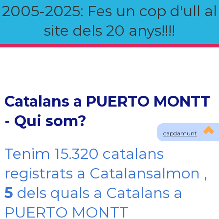
2005-2025: Fes un cop d'ull al
site dels 20 anys!!!!
Catalans a PUERTO MONTT
- Qui som?
capdamunt
Tenim 15.320 catalans
registrats a Catalansalmon ,
5
dels quals a Catalans a
PUERTO MONTT