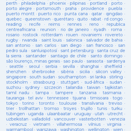
perth
·
philadelphia
·
phoenix
·
pilipinas
·
portland
·
porto
·
porto alegre
·
portsmouth
·
praha
·
providence
·
puebla
·
puerto montt
·
puerto rico
·
punta cana
·
qatar
·
qingdao
·
quebec
·
queenstown
·
querétaro
·
quito
·
rabat
·
rd congo
·
reading
·
recife
·
reims
·
rennes
·
reno
·
republica
centreafricana
·
reunion
·
rio de janeiro
·
riyadh
·
roma
·
rosario
·
rostock
·
rotterdam
·
rouen
·
rovaniemi
·
rovereto
·
rugby
·
rwanda
·
saint louis
·
salonica
·
salvador de bahia
·
san antonio
·
san carlos
·
san diego
·
san francisco
·
san
pedro sula
·
sanluispotosí
·
sant petersburg
·
santa cruz de
la sierra
·
santander
·
santiago de chile
·
santo domingo
·
são lourenço, minas gerais
·
sao paulo
·
sarasota
·
sardenya
·
seattle
·
seoul
·
serbia
·
sevilla
·
shanghai
·
sheffield
·
shenzhen
·
sherbrooke
·
sibèria
·
sicilia
·
silicon valley
·
singapore
·
south sudan
·
southampton
·
sri lanka
·
stirling
·
stockholm
·
strasbourg
·
stuttgart
·
sud-âfrica
·
sudan
·
suzhou
·
sydney
·
szczecin
·
tailandia
·
taiwan
·
tajikistan
·
tamil nadu
·
tampa
·
tampere
·
tanzania
·
tasmania
·
tauranga
·
tel aviv
·
tennessee
·
tijuana
·
timisoara
·
togo
·
tokyo
·
torino
·
toronto
·
toulouse
·
transilvania
·
treviso
·
trier
·
trollhattan
·
tromso
·
troyes
·
trujillo
·
tunis
·
turku
·
tübingen
·
uganda
·
ulaanbaatar
·
uruguay
·
utah
·
utrecht
·
uzbekistan
·
valladolid
·
vancouver
·
vasterbotten
·
venezia
·
veracruz
·
vietnam
·
villahermosa
·
vilnius
·
virginia
·
warrnambool
·
warszawa
·
washington
·
wellington
·
wien
·