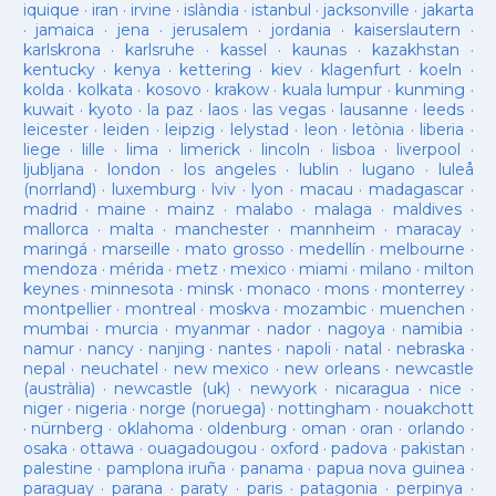
iquique
·
iran
·
irvine
·
islàndia
·
istanbul
·
jacksonville
·
jakarta
·
jamaica
·
jena
·
jerusalem
·
jordania
·
kaiserslautern
·
karlskrona
·
karlsruhe
·
kassel
·
kaunas
·
kazakhstan
·
kentucky
·
kenya
·
kettering
·
kiev
·
klagenfurt
·
koeln
·
kolda
·
kolkata
·
kosovo
·
krakow
·
kuala lumpur
·
kunming
·
kuwait
·
kyoto
·
la paz
·
laos
·
las vegas
·
lausanne
·
leeds
·
leicester
·
leiden
·
leipzig
·
lelystad
·
leon
·
letònia
·
liberia
·
liege
·
lille
·
lima
·
limerick
·
lincoln
·
lisboa
·
liverpool
·
ljubljana
·
london
·
los angeles
·
lublin
·
lugano
·
luleå
(norrland)
·
luxemburg
·
lviv
·
lyon
·
macau
·
madagascar
·
madrid
·
maine
·
mainz
·
malabo
·
malaga
·
maldives
·
mallorca
·
malta
·
manchester
·
mannheim
·
maracay
·
maringá
·
marseille
·
mato grosso
·
medellín
·
melbourne
·
mendoza
·
mérida
·
metz
·
mexico
·
miami
·
milano
·
milton
keynes
·
minnesota
·
minsk
·
monaco
·
mons
·
monterrey
·
montpellier
·
montreal
·
moskva
·
mozambic
·
muenchen
·
mumbai
·
murcia
·
myanmar
·
nador
·
nagoya
·
namibia
·
namur
·
nancy
·
nanjing
·
nantes
·
napoli
·
natal
·
nebraska
·
nepal
·
neuchatel
·
new mexico
·
new orleans
·
newcastle
(austràlia)
·
newcastle (uk)
·
newyork
·
nicaragua
·
nice
·
niger
·
nigeria
·
norge (noruega)
·
nottingham
·
nouakchott
·
nürnberg
·
oklahoma
·
oldenburg
·
oman
·
oran
·
orlando
·
osaka
·
ottawa
·
ouagadougou
·
oxford
·
padova
·
pakistan
·
palestine
·
pamplona iruña
·
panama
·
papua nova guinea
·
paraguay
·
parana
·
paraty
·
paris
·
patagonia
·
perpinya
·