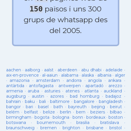
països i uns 300
150
grups de whatsapp des
del 2005.
aachen
·
aalborg
·
aalst
·
aberdeen
·
abu dhabi
·
adelaide
·
aix-en-provence
·
al-aaiun
·
alabama
·
alaska
·
albania
·
alger
·
amazonia
·
amsterdam
·
andorra
·
angola
·
ankara
·
antàrtida
·
antofagasta
·
antwerpen
·
apartadó
·
arezzo
·
armenia
·
aruba
·
asturies
·
atenes
·
atlanta
·
auckland
·
augsburg
·
austin
·
azores
·
bad homburg
·
badajoz
·
bahrain
·
baku
·
bali
·
baltimore
·
bangalore
·
bangladesh
·
bangor
·
bari
·
basel
·
bath
·
bayreuth
·
beijing
·
beirut
·
belém
·
belfast
·
belize
·
berlin
·
bern
·
beziers
·
bilbao
·
birmingham
·
bogota
·
bologna
·
bonn
·
bordeaux
·
boston
·
botswana
·
bournemouth
·
brasilia
·
bratislava
·
braunschweig
·
bremen
·
brighton
·
brisbane
·
bristol
·