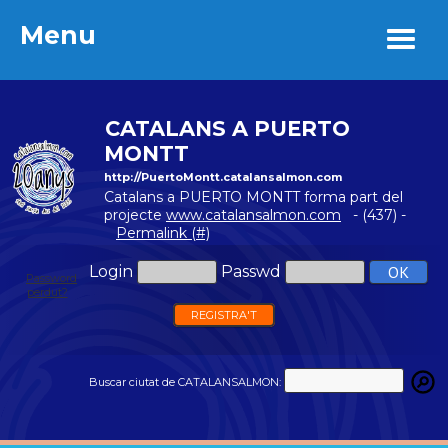
Menu
Menu
CATALANS A PUERTO
MONTT
http://PuertoMontt.catalansalmon.com
Catalans a PUERTO MONTT forma part del
projecte
www.catalansalmon.com
- (437) -
Permalink (#)
Login
Passwd
Password
perdut?
REGISTRA'T
Buscar ciutat de CATALANSALMON: