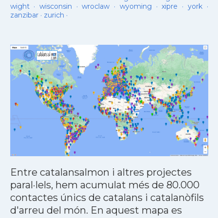
wight
·
wisconsin
·
wroclaw
·
wyoming
·
xipre
·
york
·
zanzibar
·
zurich
·
Entre catalansalmon i altres projectes
paral·lels, hem acumulat més de 80.000
contactes únics de catalans i catalanòfils
d'arreu del món. En aquest mapa es