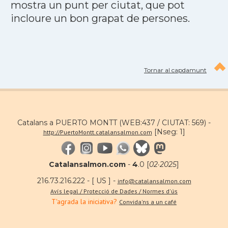
mostra un punt per ciutat, que pot
incloure un bon grapat de persones.
Tornar al capdamunt
Catalans a PUERTO MONTT (WEB:437 / CIUTAT: 569) -
[Nseg: 1]
http://PuertoMontt.catalansalmon.com
Catalansalmon.com
-
4
.0 [
02·2025
]
216.73.216.222 - [ US ] -
info@catalansalmon.com
Avís legal / Protecció de Dades / Normes d'ús
T'agrada la iniciativa?
Convida'ns a un café