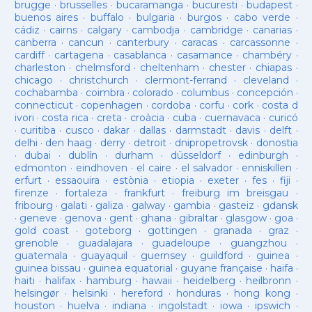
brugge
·
brusselles
·
bucaramanga
·
bucuresti
·
budapest
·
buenos aires
·
buffalo
·
bulgaria
·
burgos
·
cabo verde
·
cádiz
·
cairns
·
calgary
·
cambodja
·
cambridge
·
canarias
·
canberra
·
cancun
·
canterbury
·
caracas
·
carcassonne
·
cardiff
·
cartagena
·
casablanca
·
casamance
·
chambéry
·
charleston
·
chelmsford
·
cheltenham
·
chester
·
chiapas
·
chicago
·
christchurch
·
clermont-ferrand
·
cleveland
·
cochabamba
·
coimbra
·
colorado
·
columbus
·
concepción
·
connecticut
·
copenhagen
·
cordoba
·
corfu
·
cork
·
costa d
ivori
·
costa rica
·
creta
·
croàcia
·
cuba
·
cuernavaca
·
curicó
·
curitiba
·
cusco
·
dakar
·
dallas
·
darmstadt
·
davis
·
delft
·
delhi
·
den haag
·
derry
·
detroit
·
dnipropetrovsk
·
donostia
·
dubai
·
dublín
·
durham
·
düsseldorf
·
edinburgh
·
edmonton
·
eindhoven
·
el caire
·
el salvador
·
enniskillen
·
erfurt
·
essaouira
·
estònia
·
etiopia
·
exeter
·
fes
·
fiji
·
firenze
·
fortaleza
·
frankfurt
·
freiburg im breisgau
·
fribourg
·
galati
·
galiza
·
galway
·
gambia
·
gasteiz
·
gdansk
·
geneve
·
genova
·
gent
·
ghana
·
gibraltar
·
glasgow
·
goa
·
gold coast
·
goteborg
·
gottingen
·
granada
·
graz
·
grenoble
·
guadalajara
·
guadeloupe
·
guangzhou
·
guatemala
·
guayaquil
·
guernsey
·
guildford
·
guinea
·
guinea bissau
·
guinea equatorial
·
guyane française
·
haifa
·
haiti
·
halifax
·
hamburg
·
hawaii
·
heidelberg
·
heilbronn
·
helsingør
·
helsinki
·
hereford
·
honduras
·
hong kong
·
houston
·
huelva
·
indiana
·
ingolstadt
·
iowa
·
ipswich
·