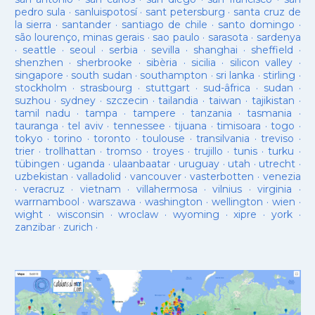
pedro sula
·
sanluispotosí
·
sant petersburg
·
santa cruz de
la sierra
·
santander
·
santiago de chile
·
santo domingo
·
são lourenço, minas gerais
·
sao paulo
·
sarasota
·
sardenya
·
seattle
·
seoul
·
serbia
·
sevilla
·
shanghai
·
sheffield
·
shenzhen
·
sherbrooke
·
sibèria
·
sicilia
·
silicon valley
·
singapore
·
south sudan
·
southampton
·
sri lanka
·
stirling
·
stockholm
·
strasbourg
·
stuttgart
·
sud-âfrica
·
sudan
·
suzhou
·
sydney
·
szczecin
·
tailandia
·
taiwan
·
tajikistan
·
tamil nadu
·
tampa
·
tampere
·
tanzania
·
tasmania
·
tauranga
·
tel aviv
·
tennessee
·
tijuana
·
timisoara
·
togo
·
tokyo
·
torino
·
toronto
·
toulouse
·
transilvania
·
treviso
·
trier
·
trollhattan
·
tromso
·
troyes
·
trujillo
·
tunis
·
turku
·
tübingen
·
uganda
·
ulaanbaatar
·
uruguay
·
utah
·
utrecht
·
uzbekistan
·
valladolid
·
vancouver
·
vasterbotten
·
venezia
·
veracruz
·
vietnam
·
villahermosa
·
vilnius
·
virginia
·
warrnambool
·
warszawa
·
washington
·
wellington
·
wien
·
wight
·
wisconsin
·
wroclaw
·
wyoming
·
xipre
·
york
·
zanzibar
·
zurich
·