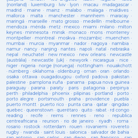
(norrland)
·
luxemburg
·
lviv
·
lyon
·
macau
·
madagascar
·
madrid
·
maine
·
mainz
·
malabo
·
malaga
·
maldives
·
mallorca
·
malta
·
manchester
·
mannheim
·
maracay
·
maringá
·
marseille
·
mato grosso
·
medellín
·
melbourne
·
mendoza
·
mérida
·
metz
·
mexico
·
miami
·
milano
·
milton
keynes
·
minnesota
·
minsk
·
monaco
·
mons
·
monterrey
·
montpellier
·
montreal
·
moskva
·
mozambic
·
muenchen
·
mumbai
·
murcia
·
myanmar
·
nador
·
nagoya
·
namibia
·
namur
·
nancy
·
nanjing
·
nantes
·
napoli
·
natal
·
nebraska
·
nepal
·
neuchatel
·
new mexico
·
new orleans
·
newcastle
(austràlia)
·
newcastle (uk)
·
newyork
·
nicaragua
·
nice
·
niger
·
nigeria
·
norge (noruega)
·
nottingham
·
nouakchott
·
nürnberg
·
oklahoma
·
oldenburg
·
oman
·
oran
·
orlando
·
osaka
·
ottawa
·
ouagadougou
·
oxford
·
padova
·
pakistan
·
palestine
·
pamplona iruña
·
panama
·
papua nova guinea
·
paraguay
·
parana
·
paraty
·
paris
·
patagonia
·
perpinya
·
perth
·
philadelphia
·
phoenix
·
pilipinas
·
portland
·
porto
·
porto alegre
·
portsmouth
·
praha
·
providence
·
puebla
·
puerto montt
·
puerto rico
·
punta cana
·
qatar
·
qingdao
·
quebec
·
queenstown
·
querétaro
·
quito
·
rabat
·
rd congo
·
reading
·
recife
·
reims
·
rennes
·
reno
·
republica
centreafricana
·
reunion
·
rio de janeiro
·
riyadh
·
roma
·
rosario
·
rostock
·
rotterdam
·
rouen
·
rovaniemi
·
rovereto
·
rugby
·
rwanda
·
saint louis
·
salonica
·
salvador de bahia
·
san antonio
·
san carlos
·
san diego
·
san francisco
·
san