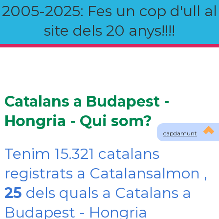
2005-2025: Fes un cop d'ull al
site dels 20 anys!!!!
Catalans a Budapest -
Hongria - Qui som?
capdamunt
Tenim 15.321 catalans
registrats a Catalansalmon ,
25
dels quals a Catalans a
Budapest - Hongria