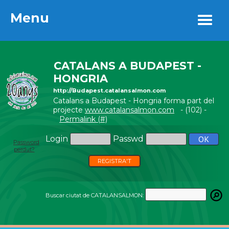
Menu
Menu
CATALANS A BUDAPEST -
HONGRIA
http://Budapest.catalansalmon.com
Catalans a Budapest - Hongria forma part del
projecte
www.catalansalmon.com
- (102) -
Permalink (#)
Login
Passwd
Password
perdut?
REGISTRA'T
Buscar ciutat de CATALANSALMON: