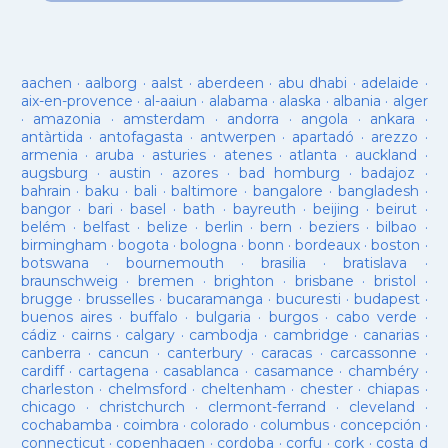
aachen
·
aalborg
·
aalst
·
aberdeen
·
abu dhabi
·
adelaide
·
aix-en-provence
·
al-aaiun
·
alabama
·
alaska
·
albania
·
alger
·
amazonia
·
amsterdam
·
andorra
·
angola
·
ankara
·
antàrtida
·
antofagasta
·
antwerpen
·
apartadó
·
arezzo
·
armenia
·
aruba
·
asturies
·
atenes
·
atlanta
·
auckland
·
augsburg
·
austin
·
azores
·
bad homburg
·
badajoz
·
bahrain
·
baku
·
bali
·
baltimore
·
bangalore
·
bangladesh
·
bangor
·
bari
·
basel
·
bath
·
bayreuth
·
beijing
·
beirut
·
belém
·
belfast
·
belize
·
berlin
·
bern
·
beziers
·
bilbao
·
birmingham
·
bogota
·
bologna
·
bonn
·
bordeaux
·
boston
·
botswana
·
bournemouth
·
brasilia
·
bratislava
·
braunschweig
·
bremen
·
brighton
·
brisbane
·
bristol
·
brugge
·
brusselles
·
bucaramanga
·
bucuresti
·
budapest
·
buenos aires
·
buffalo
·
bulgaria
·
burgos
·
cabo verde
·
cádiz
·
cairns
·
calgary
·
cambodja
·
cambridge
·
canarias
·
canberra
·
cancun
·
canterbury
·
caracas
·
carcassonne
·
cardiff
·
cartagena
·
casablanca
·
casamance
·
chambéry
·
charleston
·
chelmsford
·
cheltenham
·
chester
·
chiapas
·
chicago
·
christchurch
·
clermont-ferrand
·
cleveland
·
cochabamba
·
coimbra
·
colorado
·
columbus
·
concepción
·
connecticut
·
copenhagen
·
cordoba
·
corfu
·
cork
·
costa d