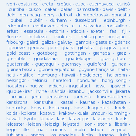
ivori
·
costa rica
·
creta
·
croàcia
·
cuba
·
cuernavaca
·
curicó
·
curitiba
·
cusco
·
dakar
·
dallas
·
darmstadt
·
davis
·
delft
·
delhi
·
den haag
·
derry
·
detroit
·
dnipropetrovsk
·
donostia
·
dubai
·
dublín
·
durham
·
düsseldorf
·
edinburgh
·
edmonton
·
eindhoven
·
el caire
·
el salvador
·
enniskillen
·
erfurt
·
essaouira
·
estònia
·
etiopia
·
exeter
·
fes
·
fiji
·
firenze
·
fortaleza
·
frankfurt
·
freiburg im breisgau
·
fribourg
·
galati
·
galiza
·
galway
·
gambia
·
gasteiz
·
gdansk
·
geneve
·
genova
·
gent
·
ghana
·
gibraltar
·
glasgow
·
goa
·
gold coast
·
goteborg
·
gottingen
·
granada
·
graz
·
grenoble
·
guadalajara
·
guadeloupe
·
guangzhou
·
guatemala
·
guayaquil
·
guernsey
·
guildford
·
guinea
·
guinea bissau
·
guinea equatorial
·
guyane française
·
haifa
·
haiti
·
halifax
·
hamburg
·
hawaii
·
heidelberg
·
heilbronn
·
helsingør
·
helsinki
·
hereford
·
honduras
·
hong kong
·
houston
·
huelva
·
indiana
·
ingolstadt
·
iowa
·
ipswich
·
iquique
·
iran
·
irvine
·
islàndia
·
istanbul
·
jacksonville
·
jakarta
·
jamaica
·
jena
·
jerusalem
·
jordania
·
kaiserslautern
·
karlskrona
·
karlsruhe
·
kassel
·
kaunas
·
kazakhstan
·
kentucky
·
kenya
·
kettering
·
kiev
·
klagenfurt
·
koeln
·
kolda
·
kolkata
·
kosovo
·
krakow
·
kuala lumpur
·
kunming
·
kuwait
·
kyoto
·
la paz
·
laos
·
las vegas
·
lausanne
·
leeds
·
leicester
·
leiden
·
leipzig
·
lelystad
·
leon
·
letònia
·
liberia
·
liege
·
lille
·
lima
·
limerick
·
lincoln
·
lisboa
·
liverpool
·
ljubljana
·
london
·
los angeles
·
lublin
·
lugano
·
luleå