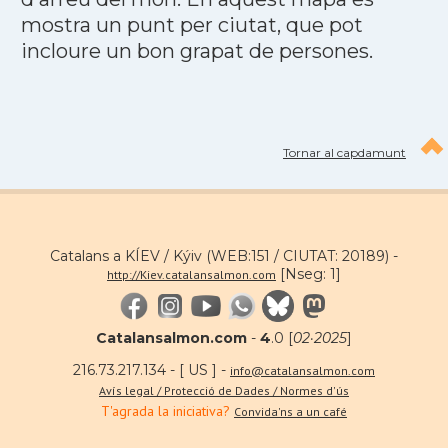
mostra un punt per ciutat, que pot
incloure un bon grapat de persones.
Tornar al capdamunt
Catalans a KÍEV / Kýiv (WEB:151 / CIUTAT: 20189) -
[Nseg: 1]
http://Kiev.catalansalmon.com
Catalansalmon.com
-
4
.0 [
02·2025
]
216.73.217.134 - [ US ] -
info@catalansalmon.com
Avís legal / Protecció de Dades / Normes d'ús
T'agrada la iniciativa?
Convida'ns a un café