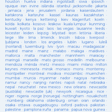
houston
·
huelva
·
indiana
·
ingolstadt
·
iowa
·
ipswich
·
iquique
·
iran
·
irvine
·
islàndia
·
istanbul
·
jacksonville
·
jakarta
·
jamaica
·
jena
·
jerusalem
·
jordania
·
kaiserslautern
·
karlskrona
·
karlsruhe
·
kassel
·
kaunas
·
kazakhstan
·
kentucky
·
kenya
·
kettering
·
kiev
·
klagenfurt
·
koeln
·
kolda
·
kolkata
·
kosovo
·
krakow
·
kuala lumpur
·
kunming
·
kuwait
·
kyoto
·
la paz
·
laos
·
las vegas
·
lausanne
·
leeds
·
leicester
·
leiden
·
leipzig
·
lelystad
·
leon
·
letònia
·
liberia
·
liege
·
lille
·
lima
·
limerick
·
lincoln
·
lisboa
·
liverpool
·
ljubljana
·
london
·
los angeles
·
lublin
·
lugano
·
luleå
(norrland)
·
luxemburg
·
lviv
·
lyon
·
macau
·
madagascar
·
madrid
·
maine
·
mainz
·
malabo
·
malaga
·
maldives
·
mallorca
·
malta
·
manchester
·
mannheim
·
maracay
·
maringá
·
marseille
·
mato grosso
·
medellín
·
melbourne
·
mendoza
·
mérida
·
metz
·
mexico
·
miami
·
milano
·
milton
keynes
·
minnesota
·
minsk
·
monaco
·
mons
·
monterrey
·
montpellier
·
montreal
·
moskva
·
mozambic
·
muenchen
·
mumbai
·
murcia
·
myanmar
·
nador
·
nagoya
·
namibia
·
namur
·
nancy
·
nanjing
·
nantes
·
napoli
·
natal
·
nebraska
·
nepal
·
neuchatel
·
new mexico
·
new orleans
·
newcastle
(austràlia)
·
newcastle (uk)
·
newyork
·
nicaragua
·
nice
·
niger
·
nigeria
·
norge (noruega)
·
nottingham
·
nouakchott
·
nürnberg
·
oklahoma
·
oldenburg
·
oman
·
oran
·
orlando
·
osaka
·
ottawa
·
ouagadougou
·
oxford
·
padova
·
pakistan
·
palestine
·
pamplona iruña
·
panama
·
papua nova guinea
·