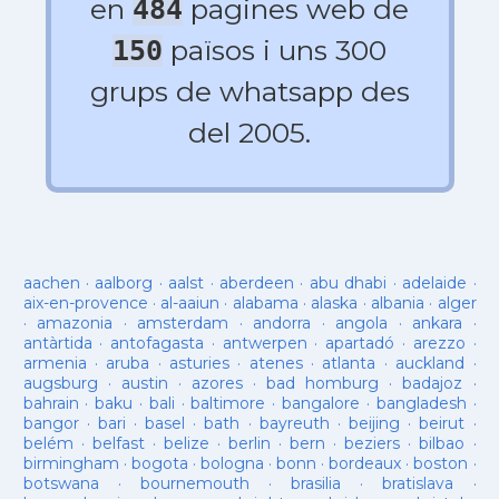
en
pagines web de
484
països i uns 300
150
grups de whatsapp des
del 2005.
aachen
·
aalborg
·
aalst
·
aberdeen
·
abu dhabi
·
adelaide
·
aix-en-provence
·
al-aaiun
·
alabama
·
alaska
·
albania
·
alger
·
amazonia
·
amsterdam
·
andorra
·
angola
·
ankara
·
antàrtida
·
antofagasta
·
antwerpen
·
apartadó
·
arezzo
·
armenia
·
aruba
·
asturies
·
atenes
·
atlanta
·
auckland
·
augsburg
·
austin
·
azores
·
bad homburg
·
badajoz
·
bahrain
·
baku
·
bali
·
baltimore
·
bangalore
·
bangladesh
·
bangor
·
bari
·
basel
·
bath
·
bayreuth
·
beijing
·
beirut
·
belém
·
belfast
·
belize
·
berlin
·
bern
·
beziers
·
bilbao
·
birmingham
·
bogota
·
bologna
·
bonn
·
bordeaux
·
boston
·
botswana
·
bournemouth
·
brasilia
·
bratislava
·