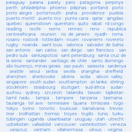
paraguay
·
parana
·
paraty
·
paris
·
patagonia
·
perpinya
·
perth
·
philadelphia
·
phoenix
·
pilipinas
·
portland
·
porto
·
porto alegre
·
portsmouth
·
praha
·
providence
·
puebla
·
puerto montt
·
puerto rico
·
punta cana
·
qatar
·
qingdao
·
quebec
·
queenstown
·
querétaro
·
quito
·
rabat
·
rd congo
·
reading
·
recife
·
reims
·
rennes
·
reno
·
republica
centreafricana
·
reunion
·
rio de janeiro
·
riyadh
·
roma
·
rosario
·
rostock
·
rotterdam
·
rouen
·
rovaniemi
·
rovereto
·
rugby
·
rwanda
·
saint louis
·
salonica
·
salvador de bahia
·
san antonio
·
san carlos
·
san diego
·
san francisco
·
san
pedro sula
·
sanluispotosí
·
sant petersburg
·
santa cruz de
la sierra
·
santander
·
santiago de chile
·
santo domingo
·
são lourenço, minas gerais
·
sao paulo
·
sarasota
·
sardenya
·
seattle
·
seoul
·
serbia
·
sevilla
·
shanghai
·
sheffield
·
shenzhen
·
sherbrooke
·
sibèria
·
sicilia
·
silicon valley
·
singapore
·
south sudan
·
southampton
·
sri lanka
·
stirling
·
stockholm
·
strasbourg
·
stuttgart
·
sud-âfrica
·
sudan
·
suzhou
·
sydney
·
szczecin
·
tailandia
·
taiwan
·
tajikistan
·
tamil nadu
·
tampa
·
tampere
·
tanzania
·
tasmania
·
tauranga
·
tel aviv
·
tennessee
·
tijuana
·
timisoara
·
togo
·
tokyo
·
torino
·
toronto
·
toulouse
·
transilvania
·
treviso
·
trier
·
trollhattan
·
tromso
·
troyes
·
trujillo
·
tunis
·
turku
·
tübingen
·
uganda
·
ulaanbaatar
·
uruguay
·
utah
·
utrecht
·
uzbekistan
·
valladolid
·
vancouver
·
vasterbotten
·
venezia
·
veracruz
·
vietnam
·
villahermosa
·
vilnius
·
virginia
·