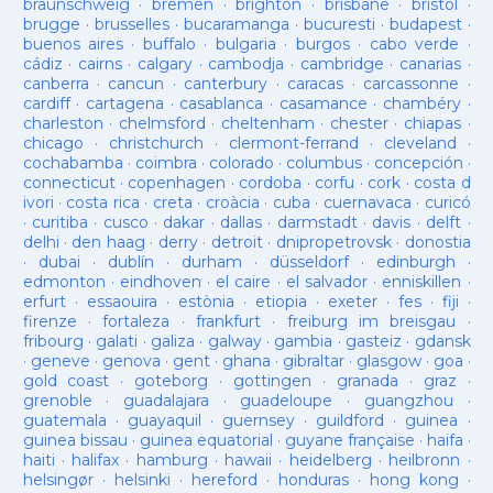
braunschweig
·
bremen
·
brighton
·
brisbane
·
bristol
·
brugge
·
brusselles
·
bucaramanga
·
bucuresti
·
budapest
·
buenos aires
·
buffalo
·
bulgaria
·
burgos
·
cabo verde
·
cádiz
·
cairns
·
calgary
·
cambodja
·
cambridge
·
canarias
·
canberra
·
cancun
·
canterbury
·
caracas
·
carcassonne
·
cardiff
·
cartagena
·
casablanca
·
casamance
·
chambéry
·
charleston
·
chelmsford
·
cheltenham
·
chester
·
chiapas
·
chicago
·
christchurch
·
clermont-ferrand
·
cleveland
·
cochabamba
·
coimbra
·
colorado
·
columbus
·
concepción
·
connecticut
·
copenhagen
·
cordoba
·
corfu
·
cork
·
costa d
ivori
·
costa rica
·
creta
·
croàcia
·
cuba
·
cuernavaca
·
curicó
·
curitiba
·
cusco
·
dakar
·
dallas
·
darmstadt
·
davis
·
delft
·
delhi
·
den haag
·
derry
·
detroit
·
dnipropetrovsk
·
donostia
·
dubai
·
dublín
·
durham
·
düsseldorf
·
edinburgh
·
edmonton
·
eindhoven
·
el caire
·
el salvador
·
enniskillen
·
erfurt
·
essaouira
·
estònia
·
etiopia
·
exeter
·
fes
·
fiji
·
firenze
·
fortaleza
·
frankfurt
·
freiburg im breisgau
·
fribourg
·
galati
·
galiza
·
galway
·
gambia
·
gasteiz
·
gdansk
·
geneve
·
genova
·
gent
·
ghana
·
gibraltar
·
glasgow
·
goa
·
gold coast
·
goteborg
·
gottingen
·
granada
·
graz
·
grenoble
·
guadalajara
·
guadeloupe
·
guangzhou
·
guatemala
·
guayaquil
·
guernsey
·
guildford
·
guinea
·
guinea bissau
·
guinea equatorial
·
guyane française
·
haifa
·
haiti
·
halifax
·
hamburg
·
hawaii
·
heidelberg
·
heilbronn
·
helsingør
·
helsinki
·
hereford
·
honduras
·
hong kong
·