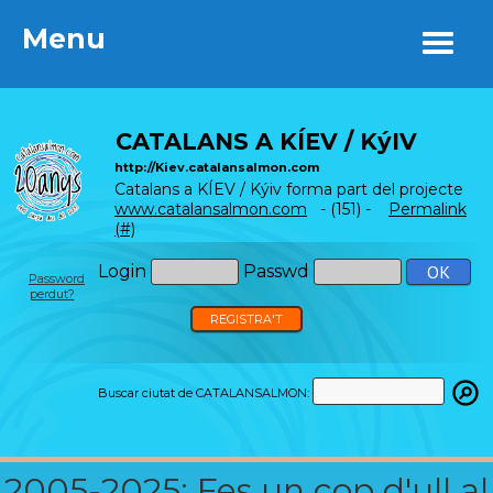
Menu
Menu
CATALANS A KÍEV / KýIV
http://Kiev.catalansalmon.com
Catalans a KÍEV / Kýiv forma part del projecte
www.catalansalmon.com
- (151) -
Permalink
(#)
Login
Passwd
Password
perdut?
REGISTRA'T
Buscar ciutat de CATALANSALMON:
2005-2025: Fes un cop d'ull al