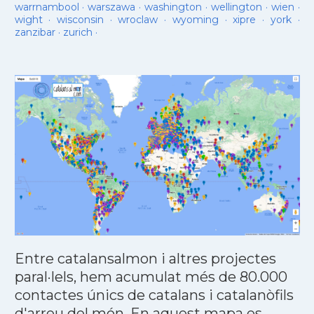
warrnambool
·
warszawa
·
washington
·
wellington
·
wien
·
wight
·
wisconsin
·
wroclaw
·
wyoming
·
xipre
·
york
·
zanzibar
·
zurich
·
Entre catalansalmon i altres projectes
paral·lels, hem acumulat més de 80.000
contactes únics de catalans i catalanòfils
d'arreu del món. En aquest mapa es