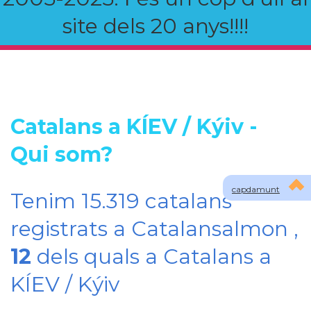
site dels 20 anys!!!!
Catalans a KÍEV / Kýiv -
Qui som?
capdamunt
Tenim 15.319 catalans
registrats a Catalansalmon ,
12
dels quals a Catalans a
KÍEV / Kýiv