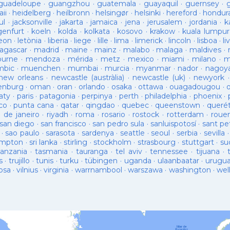
guadeloupe
·
guangzhou
·
guatemala
·
guayaquil
·
guernsey
·
ii
·
heidelberg
·
heilbronn
·
helsingør
·
helsinki
·
hereford
·
hondur
ul
·
jacksonville
·
jakarta
·
jamaica
·
jena
·
jerusalem
·
jordania
·
k
genfurt
·
koeln
·
kolda
·
kolkata
·
kosovo
·
krakow
·
kuala lumpur
leon
·
letònia
·
liberia
·
liege
·
lille
·
lima
·
limerick
·
lincoln
·
lisboa
·
li
agascar
·
madrid
·
maine
·
mainz
·
malabo
·
malaga
·
maldives
·
ourne
·
mendoza
·
mérida
·
metz
·
mexico
·
miami
·
milano
·
m
bic
·
muenchen
·
mumbai
·
murcia
·
myanmar
·
nador
·
nagoy
new orleans
·
newcastle (austràlia)
·
newcastle (uk)
·
newyork
enburg
·
oman
·
oran
·
orlando
·
osaka
·
ottawa
·
ouagadougou
·
aty
·
paris
·
patagonia
·
perpinya
·
perth
·
philadelphia
·
phoenix
·
co
·
punta cana
·
qatar
·
qingdao
·
quebec
·
queenstown
·
queré
o de janeiro
·
riyadh
·
roma
·
rosario
·
rostock
·
rotterdam
·
roue
san diego
·
san francisco
·
san pedro sula
·
sanluispotosí
·
sant pe
·
sao paulo
·
sarasota
·
sardenya
·
seattle
·
seoul
·
serbia
·
sevilla
ampton
·
sri lanka
·
stirling
·
stockholm
·
strasbourg
·
stuttgart
·
su
tanzania
·
tasmania
·
tauranga
·
tel aviv
·
tennessee
·
tijuana
·
s
·
trujillo
·
tunis
·
turku
·
tübingen
·
uganda
·
ulaanbaatar
·
urugu
osa
·
vilnius
·
virginia
·
warrnambool
·
warszawa
·
washington
·
wel