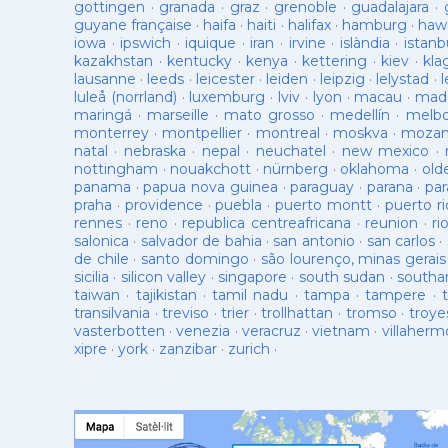
gottingen
·
granada
·
graz
·
grenoble
·
guadalajara
·
guyane française
·
haifa
·
haiti
·
halifax
·
hamburg
·
hawa
iowa
·
ipswich
·
iquique
·
iran
·
irvine
·
islàndia
·
istanb
kazakhstan
·
kentucky
·
kenya
·
kettering
·
kiev
·
kla
lausanne
·
leeds
·
leicester
·
leiden
·
leipzig
·
lelystad
·
luleå (norrland)
·
luxemburg
·
lviv
·
lyon
·
macau
·
mad
maringá
·
marseille
·
mato grosso
·
medellín
·
melb
monterrey
·
montpellier
·
montreal
·
moskva
·
mozam
natal
·
nebraska
·
nepal
·
neuchatel
·
new mexico
·
nottingham
·
nouakchott
·
nürnberg
·
oklahoma
·
old
panama
·
papua nova guinea
·
paraguay
·
parana
·
par
praha
·
providence
·
puebla
·
puerto montt
·
puerto ri
rennes
·
reno
·
republica centreafricana
·
reunion
·
ri
salonica
·
salvador de bahia
·
san antonio
·
san carlos
·
de chile
·
santo domingo
·
são lourenço, minas gerais
sicilia
·
silicon valley
·
singapore
·
south sudan
·
south
taiwan
·
tajikistan
·
tamil nadu
·
tampa
·
tampere
·
transilvania
·
treviso
·
trier
·
trollhattan
·
tromso
·
troye
vasterbotten
·
venezia
·
veracruz
·
vietnam
·
villaherm
xipre
·
york
·
zanzibar
·
zurich
·