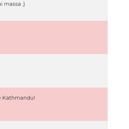
ui massa ;)
de Kathmandu!