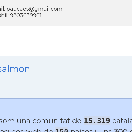
il: paucaes@gmail.com
bil: 9803639901
nsalmon
 som una comunitat de
catala
15.319
agines web de
països i uns 300
150