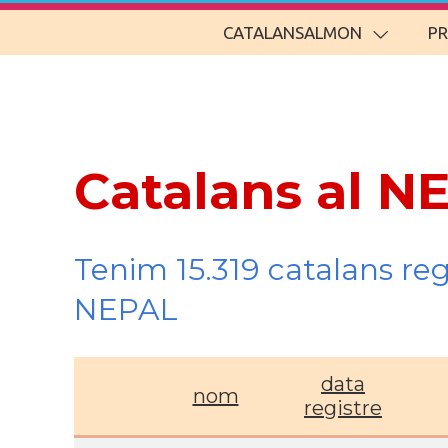
CATALANSALMON
P
Catalans al N
Tenim 15.319 catalans re
NEPAL
data
nom
registre