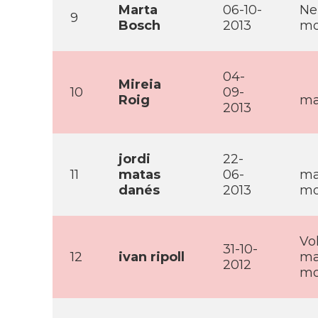
Marta
06-10-
Nep
9
Bosch
2013
mo
04-
Mireia
10
09-
Roig
ma
2013
jordi
22-
11
matas
06-
ma
danés
2013
mo
Vo
31-10-
12
ivan ripoll
ma
2012
mo