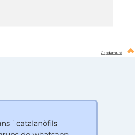
Capdamunt
ns i catalanòfils
 grups de whatsapp