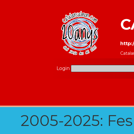
C
http
Catala
Login
2005-2025: Fes u