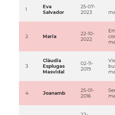
Eva
25-07-
1
Salvador
2023
ma
Em
22-10-
2
Maria
co
2022
ma
Clàudia
Vis
02-11-
3
Esplugas
bu
2019
Masvidal
ma
25-01-
Se
4
Joanamb
2016
ma
22-