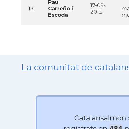
Pau
17-09-
13
Carreño i
ma
2012
Escoda
mo
La comunitat de catala
Catalansalmon
registrats en
p
484