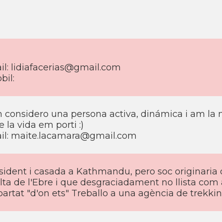
il: lidiafacerias@gmail.com
bil:
 considero una persona activa, dinámica i am la m
 la vida em porti :)
il: maite.lacamara@gmail.com
sident i casada a Kathmandu, pero soc originaria 
lta de l'Ebre i que desgraciadament no llista com 
apartat "d'on ets" Treballo a una agència de trekki