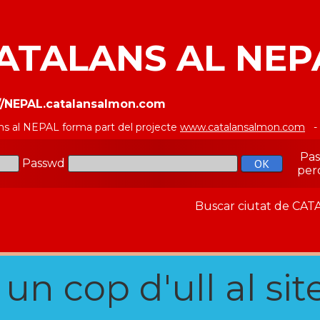
ATALANS AL NEP
://NEPAL.catalansalmon.com
ns al NEPAL forma part del projecte
www.catalansalmon.com
- 
Pa
Passwd
per
Buscar ciutat de C
n cop d'ull al site