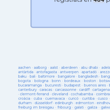
aachen
·
aalborg
·
aalst
·
aberdeen
·
abu dhabi
·
adel
antàrtida
·
antofagasta
·
antwerpen
·
apartadó
·
arezz
baku
·
bali
·
baltimore
·
bangalore
·
bangladesh
·
bang
bogota
·
bologna
·
bonn
·
bordeaux
·
boston
·
botsw
bucaramanga
·
bucuresti
·
budapest
·
buenos aires
·
canterbury
·
caracas
·
carcassonne
·
cardiff
·
cartagena
·
clermont-ferrand
·
cleveland
·
cochabamba
·
coimbra
croàcia
·
cuba
·
cuernavaca
·
curicó
·
curitiba
·
cusco
durham
·
düsseldorf
·
edinburgh
·
edmonton
·
eindho
freiburg im breisgau
·
fribourg
·
galati
·
galiza
·
galw