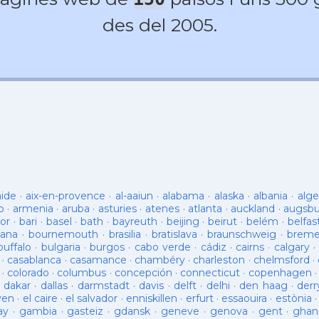
des del 2005.
aide
·
aix-en-provence
·
al-aaiun
·
alabama
·
alaska
·
albania
·
alge
o
·
armenia
·
aruba
·
asturies
·
atenes
·
atlanta
·
auckland
·
augsb
or
·
bari
·
basel
·
bath
·
bayreuth
·
beijing
·
beirut
·
belém
·
belfas
ana
·
bournemouth
·
brasilia
·
bratislava
·
braunschweig
·
brem
buffalo
·
bulgaria
·
burgos
·
cabo verde
·
cádiz
·
cairns
·
calgary
·
·
casablanca
·
casamance
·
chambéry
·
charleston
·
chelmsford
·
·
colorado
·
columbus
·
concepción
·
connecticut
·
copenhagen
·
dakar
·
dallas
·
darmstadt
·
davis
·
delft
·
delhi
·
den haag
·
derr
ven
·
el caire
·
el salvador
·
enniskillen
·
erfurt
·
essaouira
·
estònia
ay
·
gambia
·
gasteiz
·
gdansk
·
geneve
·
genova
·
gent
·
ghan