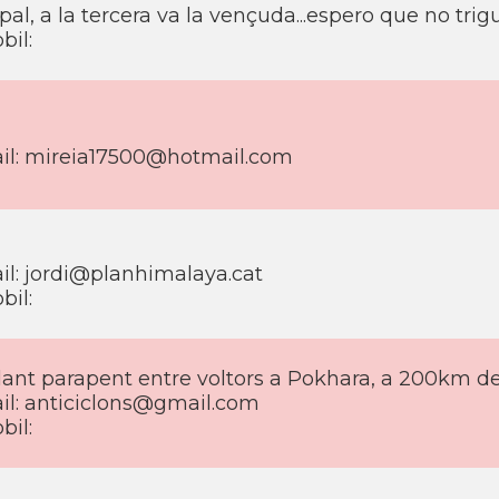
al, a la tercera va la vençuda...espero que no trig
bil:
il: mireia17500@hotmail.com
il: jordi@planhimalaya.cat
bil:
lant parapent entre voltors a Pokhara, a 200km 
il: anticiclons@gmail.com
bil: