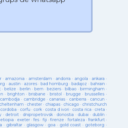
r
·
amazonia
·
amsterdam
·
andorra
·
angola
·
ankara
·
urg
·
austin
·
azores
·
bad homburg
·
badajoz
·
bahrain
·
t
·
belize
·
berlin
·
bern
·
beziers
·
bilbao
·
birmingham
·
en
·
brighton
·
brisbane
·
bristol
·
brugge
·
brusselles
·
cambodja
·
cambridge
·
canarias
·
canberra
·
cancun
·
cheltenham
·
chester
·
chiapas
·
chicago
·
christchurch
·
cordoba
·
corfu
·
cork
·
costa d ivori
·
costa rica
·
creta
·
y
·
detroit
·
dnipropetrovsk
·
donostia
·
dubai
·
dublín
·
·
etiopia
·
exeter
·
fes
·
fiji
·
firenze
·
fortaleza
·
frankfurt
·
a
·
gibraltar
·
glasgow
·
goa
·
gold coast
·
goteborg
·