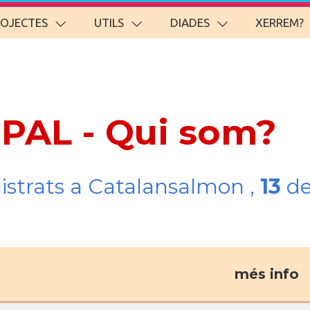
ROJECTES
UTILS
DIADES
XERREM?
EPAL - Qui som?
gistrats a Catalansalmon ,
13
de
més info