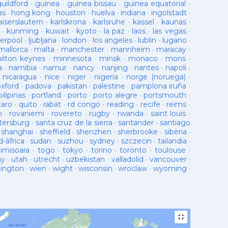
guildford
·
guinea
·
guinea bissau
·
guinea equatorial
·
as
·
hong kong
·
houston
·
huelva
·
indiana
·
ingolstadt
·
aiserslautern
·
karlskrona
·
karlsruhe
·
kassel
·
kaunas
·
·
kunming
·
kuwait
·
kyoto
·
la paz
·
laos
·
las vegas
·
verpool
·
ljubljana
·
london
·
los angeles
·
lublin
·
lugano
·
mallorca
·
malta
·
manchester
·
mannheim
·
maracay
·
ilton keynes
·
minnesota
·
minsk
·
monaco
·
mons
·
a
·
namibia
·
namur
·
nancy
·
nanjing
·
nantes
·
napoli
·
·
nicaragua
·
nice
·
niger
·
nigeria
·
norge (noruega)
·
oxford
·
padova
·
pakistan
·
palestine
·
pamplona iruña
·
pilipinas
·
portland
·
porto
·
porto alegre
·
portsmouth
·
taro
·
quito
·
rabat
·
rd congo
·
reading
·
recife
·
reims
·
n
·
rovaniemi
·
rovereto
·
rugby
·
rwanda
·
saint louis
·
tersburg
·
santa cruz de la sierra
·
santander
·
santiago
·
shanghai
·
sheffield
·
shenzhen
·
sherbrooke
·
sibèria
·
d-âfrica
·
sudan
·
suzhou
·
sydney
·
szczecin
·
tailandia
·
timisoara
·
togo
·
tokyo
·
torino
·
toronto
·
toulouse
·
ay
·
utah
·
utrecht
·
uzbekistan
·
valladolid
·
vancouver
·
lington
·
wien
·
wight
·
wisconsin
·
wroclaw
·
wyoming
·