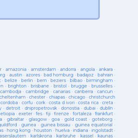
r
·
amazonia
·
amsterdam
·
andorra
·
angola
·
ankara
·
urg
·
austin
·
azores
·
bad homburg
·
badajoz
·
bahrain
·
t
·
belize
·
berlin
·
bern
·
beziers
·
bilbao
·
birmingham
·
en
·
brighton
·
brisbane
·
bristol
·
brugge
·
brusselles
·
cambodja
·
cambridge
·
canarias
·
canberra
·
cancun
·
cheltenham
·
chester
·
chiapas
·
chicago
·
christchurch
·
cordoba
·
corfu
·
cork
·
costa d ivori
·
costa rica
·
creta
·
y
·
detroit
·
dnipropetrovsk
·
donostia
·
dubai
·
dublín
·
·
etiopia
·
exeter
·
fes
·
fiji
·
firenze
·
fortaleza
·
frankfurt
·
a
·
gibraltar
·
glasgow
·
goa
·
gold coast
·
goteborg
·
guildford
·
guinea
·
guinea bissau
·
guinea equatorial
·
as
·
hong kong
·
houston
·
huelva
·
indiana
·
ingolstadt
·
aiserslautern
·
karlskrona
·
karlsruhe
·
kassel
·
kaunas
·