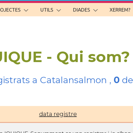
ROJECTES
UTILS
DIADES
XERREM?
UIQUE - Qui som?
gistrats a Catalansalmon ,
0
de
data registre