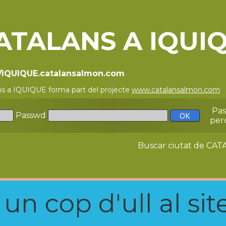
ATALANS A IQUI
//IQUIQUE.catalansalmon.com
ns a IQUIQUE forma part del projecte
www.catalansalmon.com
-
Pa
Passwd
per
Buscar ciutat de C
n cop d'ull al site