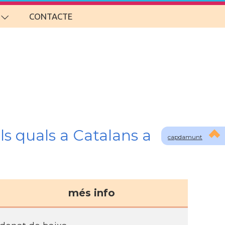
CONTACTE
ls quals a Catalans a
capdamunt
més info