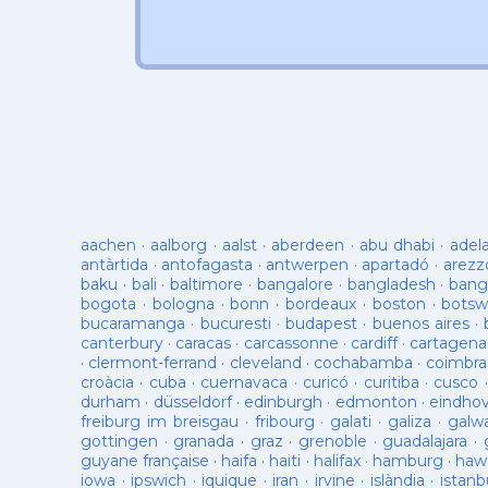
aachen
·
aalborg
·
aalst
·
aberdeen
·
abu dhabi
·
adel
antàrtida
·
antofagasta
·
antwerpen
·
apartadó
·
arezz
baku
·
bali
·
baltimore
·
bangalore
·
bangladesh
·
bang
bogota
·
bologna
·
bonn
·
bordeaux
·
boston
·
botsw
bucaramanga
·
bucuresti
·
budapest
·
buenos aires
·
canterbury
·
caracas
·
carcassonne
·
cardiff
·
cartagena
·
clermont-ferrand
·
cleveland
·
cochabamba
·
coimbra
croàcia
·
cuba
·
cuernavaca
·
curicó
·
curitiba
·
cusco
durham
·
düsseldorf
·
edinburgh
·
edmonton
·
eindho
freiburg im breisgau
·
fribourg
·
galati
·
galiza
·
galw
gottingen
·
granada
·
graz
·
grenoble
·
guadalajara
·
guyane française
·
haifa
·
haiti
·
halifax
·
hamburg
·
hawa
iowa
·
ipswich
·
iquique
·
iran
·
irvine
·
islàndia
·
istanb