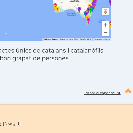
tes únics de catalans i catalanòfils
 bon grapat de persones.
Tornar al capdamunt
[Nseg: 1]
m