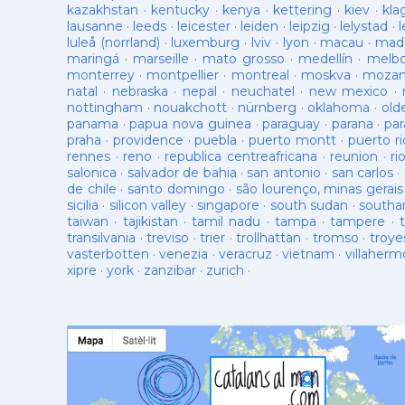
kazakhstan
·
kentucky
·
kenya
·
kettering
·
kiev
·
kla
lausanne
·
leeds
·
leicester
·
leiden
·
leipzig
·
lelystad
·
luleå (norrland)
·
luxemburg
·
lviv
·
lyon
·
macau
·
mad
maringá
·
marseille
·
mato grosso
·
medellín
·
melb
monterrey
·
montpellier
·
montreal
·
moskva
·
mozam
natal
·
nebraska
·
nepal
·
neuchatel
·
new mexico
·
nottingham
·
nouakchott
·
nürnberg
·
oklahoma
·
old
panama
·
papua nova guinea
·
paraguay
·
parana
·
par
praha
·
providence
·
puebla
·
puerto montt
·
puerto ri
rennes
·
reno
·
republica centreafricana
·
reunion
·
ri
salonica
·
salvador de bahia
·
san antonio
·
san carlos
·
de chile
·
santo domingo
·
são lourenço, minas gerais
sicilia
·
silicon valley
·
singapore
·
south sudan
·
south
taiwan
·
tajikistan
·
tamil nadu
·
tampa
·
tampere
·
transilvania
·
treviso
·
trier
·
trollhattan
·
tromso
·
troye
vasterbotten
·
venezia
·
veracruz
·
vietnam
·
villaherm
xipre
·
york
·
zanzibar
·
zurich
·