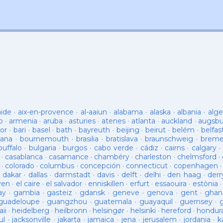
aide
·
aix-en-provence
·
al-aaiun
·
alabama
·
alaska
·
albania
·
alge
o
·
armenia
·
aruba
·
asturies
·
atenes
·
atlanta
·
auckland
·
augsb
or
·
bari
·
basel
·
bath
·
bayreuth
·
beijing
·
beirut
·
belém
·
belfas
ana
·
bournemouth
·
brasilia
·
bratislava
·
braunschweig
·
brem
buffalo
·
bulgaria
·
burgos
·
cabo verde
·
cádiz
·
cairns
·
calgary
·
·
casablanca
·
casamance
·
chambéry
·
charleston
·
chelmsford
·
·
colorado
·
columbus
·
concepción
·
connecticut
·
copenhagen
·
dakar
·
dallas
·
darmstadt
·
davis
·
delft
·
delhi
·
den haag
·
derr
ven
·
el caire
·
el salvador
·
enniskillen
·
erfurt
·
essaouira
·
estònia
ay
·
gambia
·
gasteiz
·
gdansk
·
geneve
·
genova
·
gent
·
ghan
guadeloupe
·
guangzhou
·
guatemala
·
guayaquil
·
guernsey
·
ii
·
heidelberg
·
heilbronn
·
helsingør
·
helsinki
·
hereford
·
hondur
ul
·
jacksonville
·
jakarta
·
jamaica
·
jena
·
jerusalem
·
jordania
·
k