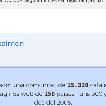
 a IQUIQUE. Segurament es van registrar i ja s'han
nsalmon
 som una comunitat de
catala
15.320
agines web de
països i uns 300
150
des del 2005.