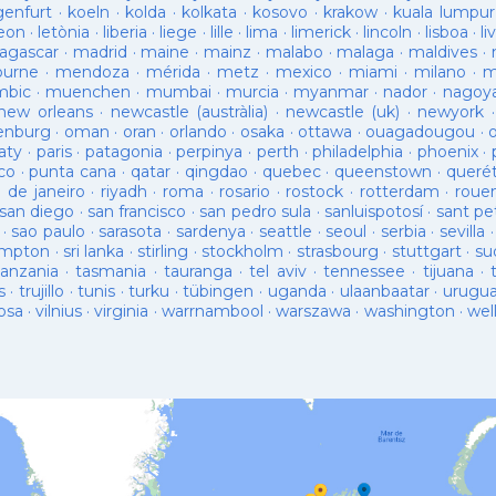
genfurt
·
koeln
·
kolda
·
kolkata
·
kosovo
·
krakow
·
kuala lumpur
leon
·
letònia
·
liberia
·
liege
·
lille
·
lima
·
limerick
·
lincoln
·
lisboa
·
li
agascar
·
madrid
·
maine
·
mainz
·
malabo
·
malaga
·
maldives
·
ourne
·
mendoza
·
mérida
·
metz
·
mexico
·
miami
·
milano
·
m
bic
·
muenchen
·
mumbai
·
murcia
·
myanmar
·
nador
·
nagoy
new orleans
·
newcastle (austràlia)
·
newcastle (uk)
·
newyork
enburg
·
oman
·
oran
·
orlando
·
osaka
·
ottawa
·
ouagadougou
·
aty
·
paris
·
patagonia
·
perpinya
·
perth
·
philadelphia
·
phoenix
·
co
·
punta cana
·
qatar
·
qingdao
·
quebec
·
queenstown
·
queré
o de janeiro
·
riyadh
·
roma
·
rosario
·
rostock
·
rotterdam
·
roue
san diego
·
san francisco
·
san pedro sula
·
sanluispotosí
·
sant pe
·
sao paulo
·
sarasota
·
sardenya
·
seattle
·
seoul
·
serbia
·
sevilla
ampton
·
sri lanka
·
stirling
·
stockholm
·
strasbourg
·
stuttgart
·
su
tanzania
·
tasmania
·
tauranga
·
tel aviv
·
tennessee
·
tijuana
·
s
·
trujillo
·
tunis
·
turku
·
tübingen
·
uganda
·
ulaanbaatar
·
urugu
osa
·
vilnius
·
virginia
·
warrnambool
·
warszawa
·
washington
·
wel