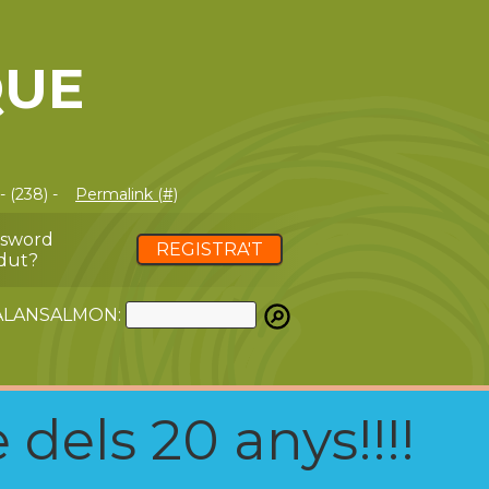
QUE
 (238) -
Permalink (#)
ssword
REGISTRA'T
dut?
ATALANSALMON:
 dels 20 anys!!!!