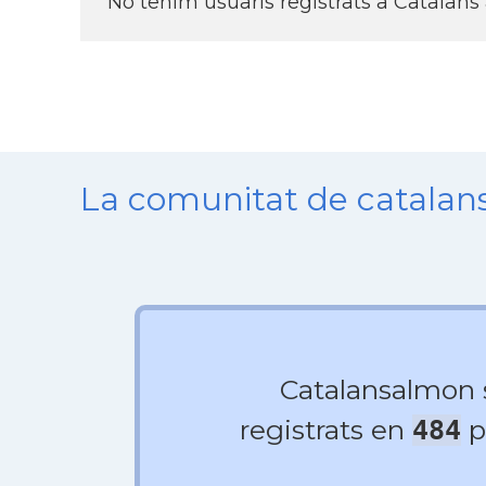
No tenim usuaris registrats a Catalans
La comunitat de catala
Catalansalmon
registrats en
p
484