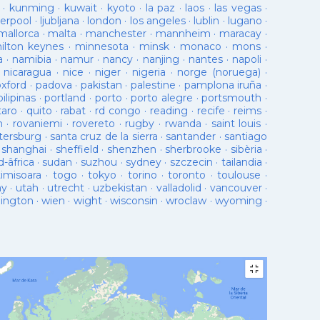
·
kunming
·
kuwait
·
kyoto
·
la paz
·
laos
·
las vegas
·
verpool
·
ljubljana
·
london
·
los angeles
·
lublin
·
lugano
·
mallorca
·
malta
·
manchester
·
mannheim
·
maracay
·
ilton keynes
·
minnesota
·
minsk
·
monaco
·
mons
·
a
·
namibia
·
namur
·
nancy
·
nanjing
·
nantes
·
napoli
·
·
nicaragua
·
nice
·
niger
·
nigeria
·
norge (noruega)
·
oxford
·
padova
·
pakistan
·
palestine
·
pamplona iruña
·
pilipinas
·
portland
·
porto
·
porto alegre
·
portsmouth
·
taro
·
quito
·
rabat
·
rd congo
·
reading
·
recife
·
reims
·
n
·
rovaniemi
·
rovereto
·
rugby
·
rwanda
·
saint louis
·
tersburg
·
santa cruz de la sierra
·
santander
·
santiago
·
shanghai
·
sheffield
·
shenzhen
·
sherbrooke
·
sibèria
·
d-âfrica
·
sudan
·
suzhou
·
sydney
·
szczecin
·
tailandia
·
timisoara
·
togo
·
tokyo
·
torino
·
toronto
·
toulouse
·
ay
·
utah
·
utrecht
·
uzbekistan
·
valladolid
·
vancouver
·
lington
·
wien
·
wight
·
wisconsin
·
wroclaw
·
wyoming
·