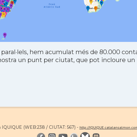
 paral·lels, hem acumulat més de 80.000 contac
stra un punt per ciutat, que pot incloure un
a IQUIQUE (WEB:238 / CIUTAT: 567) -
http://IQUIQUE.catalansalmon.co