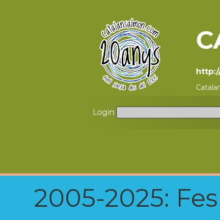
C
http:
Catala
Login
2005-2025: Fes u