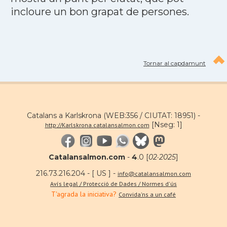
incloure un bon grapat de persones.
Tornar al capdamunt
Catalans a Karlskrona (WEB:356 / CIUTAT: 18951) -
[Nseg: 1]
http://Karlskrona.catalansalmon.com
Catalansalmon.com
-
4
.0 [
02·2025
]
216.73.216.204 - [ US ] -
info@catalansalmon.com
Avís legal / Protecció de Dades / Normes d'ús
T'agrada la iniciativa?
Convida'ns a un café