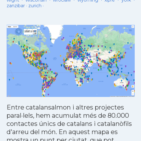
wight
·
wisconsin
·
wroclaw
·
wyoming
·
xipre
·
york
·
zanzibar
·
zurich
·
Entre catalansalmon i altres projectes
paral·lels, hem acumulat més de 80.000
contactes únics de catalans i catalanòfils
d'arreu del món. En aquest mapa es
mostra un punt per ciutat, que pot