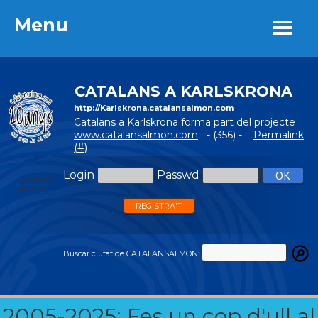
Menu
Menu
CATALANS A KARLSKRONA
http://Karlskrona.catalansalmon.com
Catalans a Karlskrona forma part del projecte
www.catalansalmon.com
- (356) -
Permalink
(#)
Login
Passwd
Password
perdut?
REGISTRA'T
Buscar ciutat de CATALANSALMON:
2005-2025: Fes un cop d'ull al