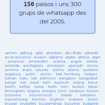
països i uns 300
150
grups de whatsapp des
del 2005.
aachen
·
aalborg
·
aalst
·
aberdeen
·
abu dhabi
·
adelaide
·
aix-en-provence
·
al-aaiun
·
alabama
·
alaska
·
albania
·
alger
·
amazonia
·
amsterdam
·
andorra
·
angola
·
ankara
·
antàrtida
·
antofagasta
·
antwerpen
·
apartadó
·
arezzo
·
armenia
·
aruba
·
asturies
·
atenes
·
atlanta
·
auckland
·
augsburg
·
austin
·
azores
·
bad homburg
·
badajoz
·
bahrain
·
baku
·
bali
·
baltimore
·
bangalore
·
bangladesh
·
bangor
·
bari
·
basel
·
bath
·
bayreuth
·
beijing
·
beirut
·
belém
·
belfast
·
belize
·
berlin
·
bern
·
beziers
·
bilbao
·
birmingham
·
bogota
·
bologna
·
bonn
·
bordeaux
·
boston
·
botswana
·
bournemouth
·
brasilia
·
bratislava
·
braunschweig
·
bremen
·
brighton
·
brisbane
·
bristol
·
brugge
·
brusselles
·
bucaramanga
·
bucuresti
·
budapest
·