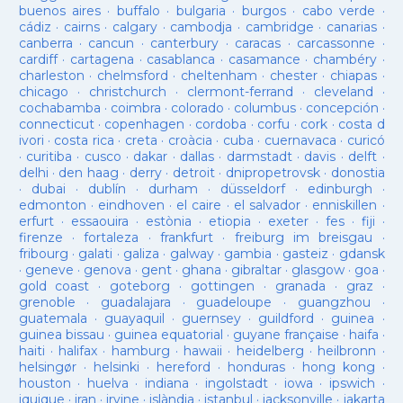
buenos aires
·
buffalo
·
bulgaria
·
burgos
·
cabo verde
·
cádiz
·
cairns
·
calgary
·
cambodja
·
cambridge
·
canarias
·
canberra
·
cancun
·
canterbury
·
caracas
·
carcassonne
·
cardiff
·
cartagena
·
casablanca
·
casamance
·
chambéry
·
charleston
·
chelmsford
·
cheltenham
·
chester
·
chiapas
·
chicago
·
christchurch
·
clermont-ferrand
·
cleveland
·
cochabamba
·
coimbra
·
colorado
·
columbus
·
concepción
·
connecticut
·
copenhagen
·
cordoba
·
corfu
·
cork
·
costa d
ivori
·
costa rica
·
creta
·
croàcia
·
cuba
·
cuernavaca
·
curicó
·
curitiba
·
cusco
·
dakar
·
dallas
·
darmstadt
·
davis
·
delft
·
delhi
·
den haag
·
derry
·
detroit
·
dnipropetrovsk
·
donostia
·
dubai
·
dublín
·
durham
·
düsseldorf
·
edinburgh
·
edmonton
·
eindhoven
·
el caire
·
el salvador
·
enniskillen
·
erfurt
·
essaouira
·
estònia
·
etiopia
·
exeter
·
fes
·
fiji
·
firenze
·
fortaleza
·
frankfurt
·
freiburg im breisgau
·
fribourg
·
galati
·
galiza
·
galway
·
gambia
·
gasteiz
·
gdansk
·
geneve
·
genova
·
gent
·
ghana
·
gibraltar
·
glasgow
·
goa
·
gold coast
·
goteborg
·
gottingen
·
granada
·
graz
·
grenoble
·
guadalajara
·
guadeloupe
·
guangzhou
·
guatemala
·
guayaquil
·
guernsey
·
guildford
·
guinea
·
guinea bissau
·
guinea equatorial
·
guyane française
·
haifa
·
haiti
·
halifax
·
hamburg
·
hawaii
·
heidelberg
·
heilbronn
·
helsingør
·
helsinki
·
hereford
·
honduras
·
hong kong
·
houston
·
huelva
·
indiana
·
ingolstadt
·
iowa
·
ipswich
·
iquique
·
iran
·
irvine
·
islàndia
·
istanbul
·
jacksonville
·
jakarta