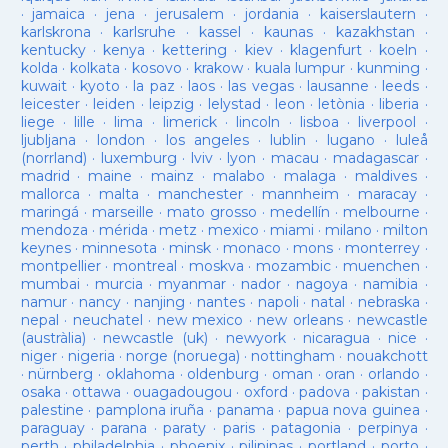
·
jamaica
·
jena
·
jerusalem
·
jordania
·
kaiserslautern
·
karlskrona
·
karlsruhe
·
kassel
·
kaunas
·
kazakhstan
·
kentucky
·
kenya
·
kettering
·
kiev
·
klagenfurt
·
koeln
·
kolda
·
kolkata
·
kosovo
·
krakow
·
kuala lumpur
·
kunming
·
kuwait
·
kyoto
·
la paz
·
laos
·
las vegas
·
lausanne
·
leeds
·
leicester
·
leiden
·
leipzig
·
lelystad
·
leon
·
letònia
·
liberia
·
liege
·
lille
·
lima
·
limerick
·
lincoln
·
lisboa
·
liverpool
·
ljubljana
·
london
·
los angeles
·
lublin
·
lugano
·
luleå
(norrland)
·
luxemburg
·
lviv
·
lyon
·
macau
·
madagascar
·
madrid
·
maine
·
mainz
·
malabo
·
malaga
·
maldives
·
mallorca
·
malta
·
manchester
·
mannheim
·
maracay
·
maringá
·
marseille
·
mato grosso
·
medellín
·
melbourne
·
mendoza
·
mérida
·
metz
·
mexico
·
miami
·
milano
·
milton
keynes
·
minnesota
·
minsk
·
monaco
·
mons
·
monterrey
·
montpellier
·
montreal
·
moskva
·
mozambic
·
muenchen
·
mumbai
·
murcia
·
myanmar
·
nador
·
nagoya
·
namibia
·
namur
·
nancy
·
nanjing
·
nantes
·
napoli
·
natal
·
nebraska
·
nepal
·
neuchatel
·
new mexico
·
new orleans
·
newcastle
(austràlia)
·
newcastle (uk)
·
newyork
·
nicaragua
·
nice
·
niger
·
nigeria
·
norge (noruega)
·
nottingham
·
nouakchott
·
nürnberg
·
oklahoma
·
oldenburg
·
oman
·
oran
·
orlando
·
osaka
·
ottawa
·
ouagadougou
·
oxford
·
padova
·
pakistan
·
palestine
·
pamplona iruña
·
panama
·
papua nova guinea
·
paraguay
·
parana
·
paraty
·
paris
·
patagonia
·
perpinya
·
perth
·
philadelphia
·
phoenix
·
pilipinas
·
portland
·
porto
·