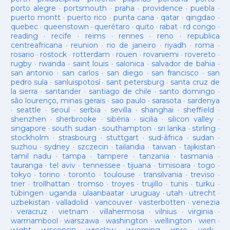
porto alegre
·
portsmouth
·
praha
·
providence
·
puebla
·
puerto montt
·
puerto rico
·
punta cana
·
qatar
·
qingdao
·
quebec
·
queenstown
·
querétaro
·
quito
·
rabat
·
rd congo
·
reading
·
recife
·
reims
·
rennes
·
reno
·
republica
centreafricana
·
reunion
·
rio de janeiro
·
riyadh
·
roma
·
rosario
·
rostock
·
rotterdam
·
rouen
·
rovaniemi
·
rovereto
·
rugby
·
rwanda
·
saint louis
·
salonica
·
salvador de bahia
·
san antonio
·
san carlos
·
san diego
·
san francisco
·
san
pedro sula
·
sanluispotosí
·
sant petersburg
·
santa cruz de
la sierra
·
santander
·
santiago de chile
·
santo domingo
·
são lourenço, minas gerais
·
sao paulo
·
sarasota
·
sardenya
·
seattle
·
seoul
·
serbia
·
sevilla
·
shanghai
·
sheffield
·
shenzhen
·
sherbrooke
·
sibèria
·
sicilia
·
silicon valley
·
singapore
·
south sudan
·
southampton
·
sri lanka
·
stirling
·
stockholm
·
strasbourg
·
stuttgart
·
sud-âfrica
·
sudan
·
suzhou
·
sydney
·
szczecin
·
tailandia
·
taiwan
·
tajikistan
·
tamil nadu
·
tampa
·
tampere
·
tanzania
·
tasmania
·
tauranga
·
tel aviv
·
tennessee
·
tijuana
·
timisoara
·
togo
·
tokyo
·
torino
·
toronto
·
toulouse
·
transilvania
·
treviso
·
trier
·
trollhattan
·
tromso
·
troyes
·
trujillo
·
tunis
·
turku
·
tübingen
·
uganda
·
ulaanbaatar
·
uruguay
·
utah
·
utrecht
·
uzbekistan
·
valladolid
·
vancouver
·
vasterbotten
·
venezia
·
veracruz
·
vietnam
·
villahermosa
·
vilnius
·
virginia
·
warrnambool
·
warszawa
·
washington
·
wellington
·
wien
·