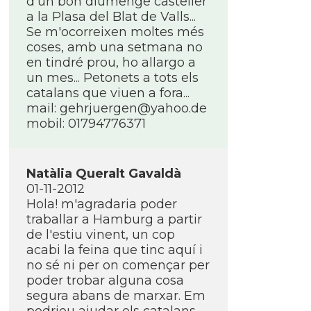
d'un bon diumenge casteller
a la Plasa del Blat de Valls...
Se m'ocorreixen moltes més
coses, amb una setmana no
en tindré prou, ho allargo a
un mes... Petonets a tots els
catalans que viuen a fora...
mail: gehrjuergen@yahoo.de
mobil: 01794776371
Natàlia Queralt Gavaldà
01-11-2012
Hola! m'agradaria poder
traballar a Hamburg a partir
de l'estiu vinent, un cop
acabi la feina que tinc aquí­ i
no sé ni per on començar per
poder trobar alguna cosa
segura abans de marxar. Em