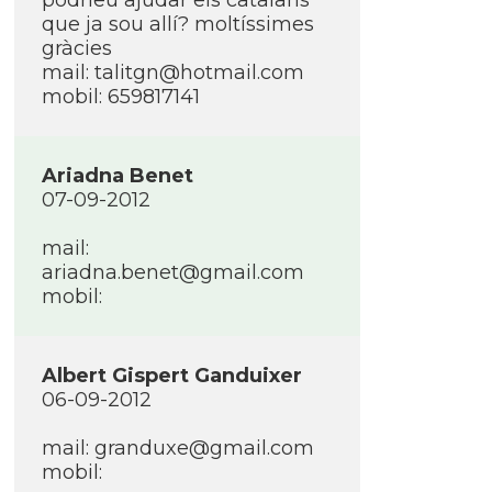
podrieu ajudar els catalans
que ja sou allí­? moltí­ssimes
gràcies
mail: talitgn@hotmail.com
mobil: 659817141
Ariadna Benet
07-09-2012
mail:
ariadna.benet@gmail.com
mobil:
Albert Gispert Ganduixer
06-09-2012
mail: granduxe@gmail.com
mobil: