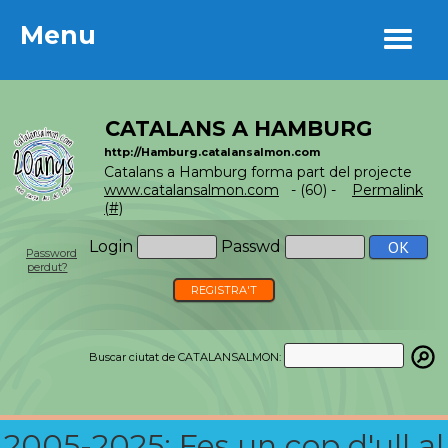
Menu
Menu
CATALANS A HAMBURG
http://Hamburg.catalansalmon.com
Catalans a Hamburg forma part del projecte
www.catalansalmon.com
- (60) -
Permalink
(#)
Login
Passwd
Password
perdut?
REGISTRA'T
Buscar ciutat de CATALANSALMON:
2005-2025: Fes un cop d'ull al