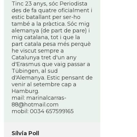
Tinc 23 anys, sóc Periodista
des de fa quatre oficialment i
estic batallant per ser-ho
també a la pràctica. Sóc mig
alemanya (de part de pare) i
mig catalana, tot i que la
part catala pesa més perquè
he viscut sempre a
Catalunya tret d'un any
d'Erasmus que vaig passar a
Tübingen, al sud
d'Alemanya. Estic pensant de
venir al setembre cap a
Hamburg.
mail: marinalcarras-
88@hotmail.com
mobil: 0034 657599165
Sí­lvia Poll