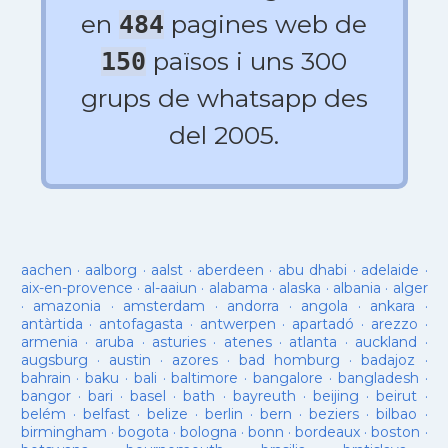
en
pagines web de
484
països i uns 300
150
grups de whatsapp des
del 2005.
aachen
·
aalborg
·
aalst
·
aberdeen
·
abu dhabi
·
adelaide
·
aix-en-provence
·
al-aaiun
·
alabama
·
alaska
·
albania
·
alger
·
amazonia
·
amsterdam
·
andorra
·
angola
·
ankara
·
antàrtida
·
antofagasta
·
antwerpen
·
apartadó
·
arezzo
·
armenia
·
aruba
·
asturies
·
atenes
·
atlanta
·
auckland
·
augsburg
·
austin
·
azores
·
bad homburg
·
badajoz
·
bahrain
·
baku
·
bali
·
baltimore
·
bangalore
·
bangladesh
·
bangor
·
bari
·
basel
·
bath
·
bayreuth
·
beijing
·
beirut
·
belém
·
belfast
·
belize
·
berlin
·
bern
·
beziers
·
bilbao
·
birmingham
·
bogota
·
bologna
·
bonn
·
bordeaux
·
boston
·