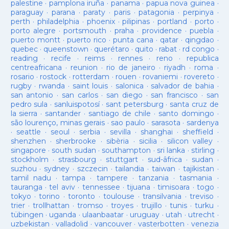
palestine
·
pamplona iruña
·
panama
·
papua nova guinea
·
paraguay
·
parana
·
paraty
·
paris
·
patagonia
·
perpinya
·
perth
·
philadelphia
·
phoenix
·
pilipinas
·
portland
·
porto
·
porto alegre
·
portsmouth
·
praha
·
providence
·
puebla
·
puerto montt
·
puerto rico
·
punta cana
·
qatar
·
qingdao
·
quebec
·
queenstown
·
querétaro
·
quito
·
rabat
·
rd congo
·
reading
·
recife
·
reims
·
rennes
·
reno
·
republica
centreafricana
·
reunion
·
rio de janeiro
·
riyadh
·
roma
·
rosario
·
rostock
·
rotterdam
·
rouen
·
rovaniemi
·
rovereto
·
rugby
·
rwanda
·
saint louis
·
salonica
·
salvador de bahia
·
san antonio
·
san carlos
·
san diego
·
san francisco
·
san
pedro sula
·
sanluispotosí
·
sant petersburg
·
santa cruz de
la sierra
·
santander
·
santiago de chile
·
santo domingo
·
são lourenço, minas gerais
·
sao paulo
·
sarasota
·
sardenya
·
seattle
·
seoul
·
serbia
·
sevilla
·
shanghai
·
sheffield
·
shenzhen
·
sherbrooke
·
sibèria
·
sicilia
·
silicon valley
·
singapore
·
south sudan
·
southampton
·
sri lanka
·
stirling
·
stockholm
·
strasbourg
·
stuttgart
·
sud-âfrica
·
sudan
·
suzhou
·
sydney
·
szczecin
·
tailandia
·
taiwan
·
tajikistan
·
tamil nadu
·
tampa
·
tampere
·
tanzania
·
tasmania
·
tauranga
·
tel aviv
·
tennessee
·
tijuana
·
timisoara
·
togo
·
tokyo
·
torino
·
toronto
·
toulouse
·
transilvania
·
treviso
·
trier
·
trollhattan
·
tromso
·
troyes
·
trujillo
·
tunis
·
turku
·
tübingen
·
uganda
·
ulaanbaatar
·
uruguay
·
utah
·
utrecht
·
uzbekistan
·
valladolid
·
vancouver
·
vasterbotten
·
venezia