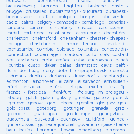
botswana
·
bournemouth
·
brasilia
·
bratislava
·
braunschweig
·
bremen
·
brighton
·
brisbane
·
bristol
·
brugge
·
brusselles
·
bucaramanga
·
bucuresti
·
budapest
·
buenos aires
·
buffalo
·
bulgaria
·
burgos
·
cabo verde
·
cádiz
·
cairns
·
calgary
·
cambodja
·
cambridge
·
canarias
·
canberra
·
cancun
·
canterbury
·
caracas
·
carcassonne
·
cardiff
·
cartagena
·
casablanca
·
casamance
·
chambéry
·
charleston
·
chelmsford
·
cheltenham
·
chester
·
chiapas
·
chicago
·
christchurch
·
clermont-ferrand
·
cleveland
·
cochabamba
·
coimbra
·
colorado
·
columbus
·
concepción
·
connecticut
·
copenhagen
·
cordoba
·
corfu
·
cork
·
costa d
ivori
·
costa rica
·
creta
·
croàcia
·
cuba
·
cuernavaca
·
curicó
·
curitiba
·
cusco
·
dakar
·
dallas
·
darmstadt
·
davis
·
delft
·
delhi
·
den haag
·
derry
·
detroit
·
dnipropetrovsk
·
donostia
·
dubai
·
dublín
·
durham
·
düsseldorf
·
edinburgh
·
edmonton
·
eindhoven
·
el caire
·
el salvador
·
enniskillen
·
erfurt
·
essaouira
·
estònia
·
etiopia
·
exeter
·
fes
·
fiji
·
firenze
·
fortaleza
·
frankfurt
·
freiburg im breisgau
·
fribourg
·
galati
·
galiza
·
galway
·
gambia
·
gasteiz
·
gdansk
·
geneve
·
genova
·
gent
·
ghana
·
gibraltar
·
glasgow
·
goa
·
gold coast
·
goteborg
·
gottingen
·
granada
·
graz
·
grenoble
·
guadalajara
·
guadeloupe
·
guangzhou
·
guatemala
·
guayaquil
·
guernsey
·
guildford
·
guinea
·
guinea bissau
·
guinea equatorial
·
guyane française
·
haifa
·
haiti
·
halifax
·
hamburg
·
hawaii
·
heidelberg
·
heilbronn
·