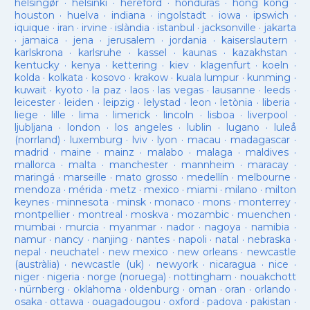
helsingør
·
helsinki
·
hereford
·
honduras
·
hong kong
·
houston
·
huelva
·
indiana
·
ingolstadt
·
iowa
·
ipswich
·
iquique
·
iran
·
irvine
·
islàndia
·
istanbul
·
jacksonville
·
jakarta
·
jamaica
·
jena
·
jerusalem
·
jordania
·
kaiserslautern
·
karlskrona
·
karlsruhe
·
kassel
·
kaunas
·
kazakhstan
·
kentucky
·
kenya
·
kettering
·
kiev
·
klagenfurt
·
koeln
·
kolda
·
kolkata
·
kosovo
·
krakow
·
kuala lumpur
·
kunming
·
kuwait
·
kyoto
·
la paz
·
laos
·
las vegas
·
lausanne
·
leeds
·
leicester
·
leiden
·
leipzig
·
lelystad
·
leon
·
letònia
·
liberia
·
liege
·
lille
·
lima
·
limerick
·
lincoln
·
lisboa
·
liverpool
·
ljubljana
·
london
·
los angeles
·
lublin
·
lugano
·
luleå
(norrland)
·
luxemburg
·
lviv
·
lyon
·
macau
·
madagascar
·
madrid
·
maine
·
mainz
·
malabo
·
malaga
·
maldives
·
mallorca
·
malta
·
manchester
·
mannheim
·
maracay
·
maringá
·
marseille
·
mato grosso
·
medellín
·
melbourne
·
mendoza
·
mérida
·
metz
·
mexico
·
miami
·
milano
·
milton
keynes
·
minnesota
·
minsk
·
monaco
·
mons
·
monterrey
·
montpellier
·
montreal
·
moskva
·
mozambic
·
muenchen
·
mumbai
·
murcia
·
myanmar
·
nador
·
nagoya
·
namibia
·
namur
·
nancy
·
nanjing
·
nantes
·
napoli
·
natal
·
nebraska
·
nepal
·
neuchatel
·
new mexico
·
new orleans
·
newcastle
(austràlia)
·
newcastle (uk)
·
newyork
·
nicaragua
·
nice
·
niger
·
nigeria
·
norge (noruega)
·
nottingham
·
nouakchott
·
nürnberg
·
oklahoma
·
oldenburg
·
oman
·
oran
·
orlando
·
osaka
·
ottawa
·
ouagadougou
·
oxford
·
padova
·
pakistan
·