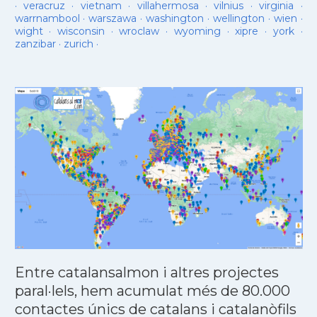
·
veracruz
·
vietnam
·
villahermosa
·
vilnius
·
virginia
·
warrnambool
·
warszawa
·
washington
·
wellington
·
wien
·
wight
·
wisconsin
·
wroclaw
·
wyoming
·
xipre
·
york
·
zanzibar
·
zurich
·
Entre catalansalmon i altres projectes
paral·lels, hem acumulat més de 80.000
contactes únics de catalans i catalanòfils