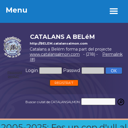
Menu
Menu
CATALANS A BELéM
http://BELEM.catalansalmon.com
Catalans a Belém forma part del projecte
www.catalansalmon.com
- (218) -
Permalink
(#)
Login
Passwd
Password
perdut?
REGISTRA'T
Buscar ciutat de CATALANSALMON:
2005-2025: Fes un cop d'ull al