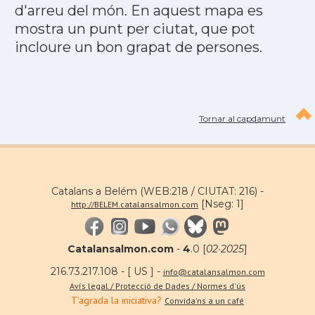
d'arreu del món. En aquest mapa es
mostra un punt per ciutat, que pot
incloure un bon grapat de persones.
Tornar al capdamunt
Catalans a Belém (WEB:218 / CIUTAT: 216) -
[Nseg: 1]
http://BELEM.catalansalmon.com
Catalansalmon.com
-
4
.0 [
02·2025
]
216.73.217.108 - [ US ] -
info@catalansalmon.com
Avís legal / Protecció de Dades / Normes d'ús
T'agrada la iniciativa?
Convida'ns a un café