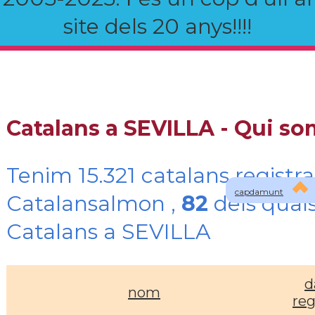
site dels 20 anys!!!!
Catalans a SEVILLA - Qui s
Tenim 15.321 catalans registra
capdamunt
Catalansalmon ,
82
dels quals
Catalans a SEVILLA
d
nom
reg