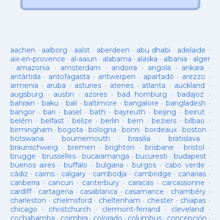
aachen
·
aalborg
·
aalst
·
aberdeen
·
abu dhabi
·
adelaide
·
aix-en-provence
·
al-aaiun
·
alabama
·
alaska
·
albania
·
alger
·
amazonia
·
amsterdam
·
andorra
·
angola
·
ankara
·
antàrtida
·
antofagasta
·
antwerpen
·
apartadó
·
arezzo
·
armenia
·
aruba
·
asturies
·
atenes
·
atlanta
·
auckland
·
augsburg
·
austin
·
azores
·
bad homburg
·
badajoz
·
bahrain
·
baku
·
bali
·
baltimore
·
bangalore
·
bangladesh
·
bangor
·
bari
·
basel
·
bath
·
bayreuth
·
beijing
·
beirut
·
belém
·
belfast
·
belize
·
berlin
·
bern
·
beziers
·
bilbao
·
birmingham
·
bogota
·
bologna
·
bonn
·
bordeaux
·
boston
·
botswana
·
bournemouth
·
brasilia
·
bratislava
·
braunschweig
·
bremen
·
brighton
·
brisbane
·
bristol
·
brugge
·
brusselles
·
bucaramanga
·
bucuresti
·
budapest
·
buenos aires
·
buffalo
·
bulgaria
·
burgos
·
cabo verde
·
cádiz
·
cairns
·
calgary
·
cambodja
·
cambridge
·
canarias
·
canberra
·
cancun
·
canterbury
·
caracas
·
carcassonne
·
cardiff
·
cartagena
·
casablanca
·
casamance
·
chambéry
·
charleston
·
chelmsford
·
cheltenham
·
chester
·
chiapas
·
chicago
·
christchurch
·
clermont-ferrand
·
cleveland
·
cochabamba
·
coimbra
·
colorado
·
columbus
·
concepción
·