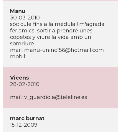
Manu
30-03-2010
sóc cule fins a la mèdula!! m'agrada
fer amics, sortir a prendre unes
copetes y viure la vida amb un
somriure.
mail: manu-uninc156@hotmail.com
mobil:
Vicens
28-02-2010
mail: v_guardiola@teleline.es
marc burnat
15-12-2009