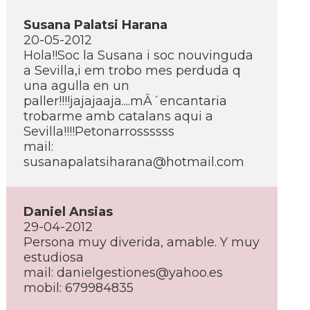
Susana Palatsi Harana
20-05-2012
Hola!!Soc la Susana i soc nouvinguda
a Sevilla,i em trobo mes perduda q
una agulla en un
paller!!!!jajajaaja....mÂ´encantaria
trobarme amb catalans aqui a
Sevilla!!!!Petonarrossssss
mail:
susanapalatsiharana@hotmail.com
Daniel Ansias
29-04-2012
Persona muy diverida, amable. Y muy
estudiosa
mail: danielgestiones@yahoo.es
mobil: 679984835