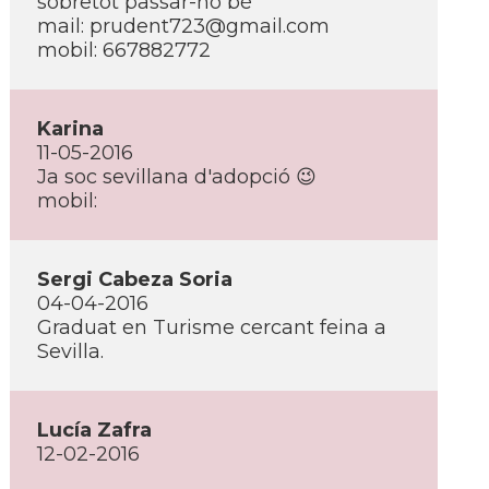
sobretot passar-ho bé
mail: prudent723@gmail.com
mobil: 667882772
Karina
11-05-2016
Ja soc sevillana d'adopció 😉
mobil:
Sergi Cabeza Soria
04-04-2016
Graduat en Turisme cercant feina a
Sevilla.
Lucí­a Zafra
12-02-2016