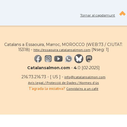
Tornar al capdamunt
Catalans a Essaouira, Marroc, MOROCCO (WEB:73 / CIUTAT:
15318) -
[Nseg: 1]
http://essaouira.catalansalmon.com
Catalansalmon.com
-
4
.0 [
02·2025
]
216.73.216.73 - [ US ] -
info@catalansalmon.com
Avís legal / Protecció de Dades / Normes d'ús
T'agrada la iniciativa?
Convida'ns a un café