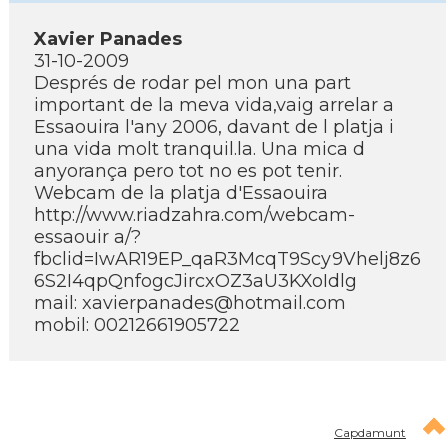
Xavier Panades
31-10-2009
Després de rodar pel mon una part
important de la meva vida,vaig arrelar a
Essaouira l'any 2006, davant de l platja i
una vida molt tranquil.la. Una mica d
anyorança pero tot no es pot tenir.
Webcam de la platja d'Essaouira
http://www.riadzahra.com/webcam-
essaouir a/?
fbclid=IwAR19EP_qaR3McqT9Scy9Vhelj8z6
6S2I4qpQnfogcJircxOZ3aU3KXoIdlg
mail: xavierpanades@hotmail.com
mobil: 00212661905722
Capdamunt