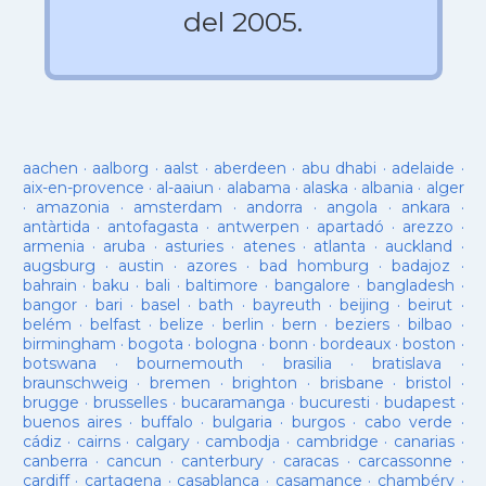
del 2005.
aachen
·
aalborg
·
aalst
·
aberdeen
·
abu dhabi
·
adelaide
·
aix-en-provence
·
al-aaiun
·
alabama
·
alaska
·
albania
·
alger
·
amazonia
·
amsterdam
·
andorra
·
angola
·
ankara
·
antàrtida
·
antofagasta
·
antwerpen
·
apartadó
·
arezzo
·
armenia
·
aruba
·
asturies
·
atenes
·
atlanta
·
auckland
·
augsburg
·
austin
·
azores
·
bad homburg
·
badajoz
·
bahrain
·
baku
·
bali
·
baltimore
·
bangalore
·
bangladesh
·
bangor
·
bari
·
basel
·
bath
·
bayreuth
·
beijing
·
beirut
·
belém
·
belfast
·
belize
·
berlin
·
bern
·
beziers
·
bilbao
·
birmingham
·
bogota
·
bologna
·
bonn
·
bordeaux
·
boston
·
botswana
·
bournemouth
·
brasilia
·
bratislava
·
braunschweig
·
bremen
·
brighton
·
brisbane
·
bristol
·
brugge
·
brusselles
·
bucaramanga
·
bucuresti
·
budapest
·
buenos aires
·
buffalo
·
bulgaria
·
burgos
·
cabo verde
·
cádiz
·
cairns
·
calgary
·
cambodja
·
cambridge
·
canarias
·
canberra
·
cancun
·
canterbury
·
caracas
·
carcassonne
·
cardiff
·
cartagena
·
casablanca
·
casamance
·
chambéry
·