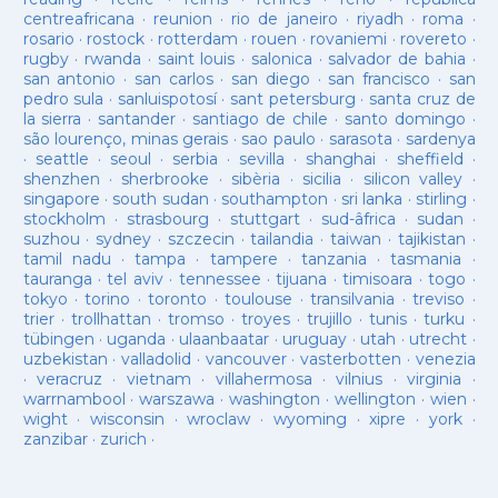
centreafricana
·
reunion
·
rio de janeiro
·
riyadh
·
roma
·
rosario
·
rostock
·
rotterdam
·
rouen
·
rovaniemi
·
rovereto
·
rugby
·
rwanda
·
saint louis
·
salonica
·
salvador de bahia
·
san antonio
·
san carlos
·
san diego
·
san francisco
·
san
pedro sula
·
sanluispotosí
·
sant petersburg
·
santa cruz de
la sierra
·
santander
·
santiago de chile
·
santo domingo
·
são lourenço, minas gerais
·
sao paulo
·
sarasota
·
sardenya
·
seattle
·
seoul
·
serbia
·
sevilla
·
shanghai
·
sheffield
·
shenzhen
·
sherbrooke
·
sibèria
·
sicilia
·
silicon valley
·
singapore
·
south sudan
·
southampton
·
sri lanka
·
stirling
·
stockholm
·
strasbourg
·
stuttgart
·
sud-âfrica
·
sudan
·
suzhou
·
sydney
·
szczecin
·
tailandia
·
taiwan
·
tajikistan
·
tamil nadu
·
tampa
·
tampere
·
tanzania
·
tasmania
·
tauranga
·
tel aviv
·
tennessee
·
tijuana
·
timisoara
·
togo
·
tokyo
·
torino
·
toronto
·
toulouse
·
transilvania
·
treviso
·
trier
·
trollhattan
·
tromso
·
troyes
·
trujillo
·
tunis
·
turku
·
tübingen
·
uganda
·
ulaanbaatar
·
uruguay
·
utah
·
utrecht
·
uzbekistan
·
valladolid
·
vancouver
·
vasterbotten
·
venezia
·
veracruz
·
vietnam
·
villahermosa
·
vilnius
·
virginia
·
warrnambool
·
warszawa
·
washington
·
wellington
·
wien
·
wight
·
wisconsin
·
wroclaw
·
wyoming
·
xipre
·
york
·
zanzibar
·
zurich
·