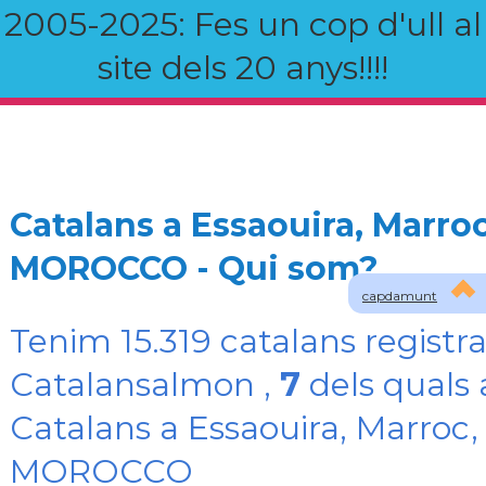
2005-2025: Fes un cop d'ull al
site dels 20 anys!!!!
Catalans a Essaouira, Marroc
MOROCCO - Qui som?
capdamunt
Tenim 15.319 catalans registra
Catalansalmon ,
7
dels quals 
Catalans a Essaouira, Marroc,
MOROCCO