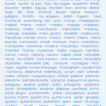
kuwait
·
kyoto
·
la paz
·
laos
·
las vegas
·
lausanne
·
leeds
·
leicester
·
leiden
·
leipzig
·
lelystad
·
leon
·
letònia
·
liberia
·
liege
·
lille
·
lima
·
limerick
·
lincoln
·
lisboa
·
liverpool
·
ljubljana
·
london
·
los angeles
·
lublin
·
lugano
·
luleå
(norrland)
·
luxemburg
·
lviv
·
lyon
·
macau
·
madagascar
·
madrid
·
maine
·
mainz
·
malabo
·
malaga
·
maldives
·
mallorca
·
malta
·
manchester
·
mannheim
·
maracay
·
maringá
·
marseille
·
mato grosso
·
medellín
·
melbourne
·
mendoza
·
mérida
·
metz
·
mexico
·
miami
·
milano
·
milton
keynes
·
minnesota
·
minsk
·
monaco
·
mons
·
monterrey
·
montpellier
·
montreal
·
moskva
·
mozambic
·
muenchen
·
mumbai
·
murcia
·
myanmar
·
nador
·
nagoya
·
namibia
·
namur
·
nancy
·
nanjing
·
nantes
·
napoli
·
natal
·
nebraska
·
nepal
·
neuchatel
·
new mexico
·
new orleans
·
newcastle
(austràlia)
·
newcastle (uk)
·
newyork
·
nicaragua
·
nice
·
niger
·
nigeria
·
norge (noruega)
·
nottingham
·
nouakchott
·
nürnberg
·
oklahoma
·
oldenburg
·
oman
·
oran
·
orlando
·
osaka
·
ottawa
·
ouagadougou
·
oxford
·
padova
·
pakistan
·
palestine
·
pamplona iruña
·
panama
·
papua nova guinea
·
paraguay
·
parana
·
paraty
·
paris
·
patagonia
·
perpinya
·
perth
·
philadelphia
·
phoenix
·
pilipinas
·
portland
·
porto
·
porto alegre
·
portsmouth
·
praha
·
providence
·
puebla
·
puerto montt
·
puerto rico
·
punta cana
·
qatar
·
qingdao
·
quebec
·
queenstown
·
querétaro
·
quito
·
rabat
·
rd congo
·
reading
·
recife
·
reims
·
rennes
·
reno
·
republica