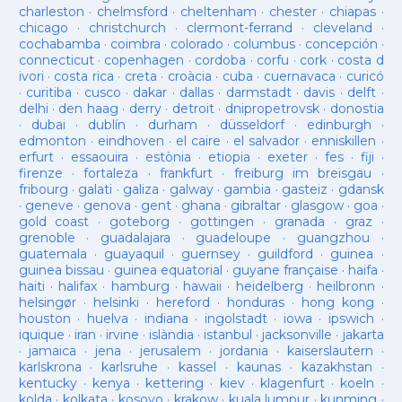
charleston
·
chelmsford
·
cheltenham
·
chester
·
chiapas
·
chicago
·
christchurch
·
clermont-ferrand
·
cleveland
·
cochabamba
·
coimbra
·
colorado
·
columbus
·
concepción
·
connecticut
·
copenhagen
·
cordoba
·
corfu
·
cork
·
costa d
ivori
·
costa rica
·
creta
·
croàcia
·
cuba
·
cuernavaca
·
curicó
·
curitiba
·
cusco
·
dakar
·
dallas
·
darmstadt
·
davis
·
delft
·
delhi
·
den haag
·
derry
·
detroit
·
dnipropetrovsk
·
donostia
·
dubai
·
dublín
·
durham
·
düsseldorf
·
edinburgh
·
edmonton
·
eindhoven
·
el caire
·
el salvador
·
enniskillen
·
erfurt
·
essaouira
·
estònia
·
etiopia
·
exeter
·
fes
·
fiji
·
firenze
·
fortaleza
·
frankfurt
·
freiburg im breisgau
·
fribourg
·
galati
·
galiza
·
galway
·
gambia
·
gasteiz
·
gdansk
·
geneve
·
genova
·
gent
·
ghana
·
gibraltar
·
glasgow
·
goa
·
gold coast
·
goteborg
·
gottingen
·
granada
·
graz
·
grenoble
·
guadalajara
·
guadeloupe
·
guangzhou
·
guatemala
·
guayaquil
·
guernsey
·
guildford
·
guinea
·
guinea bissau
·
guinea equatorial
·
guyane française
·
haifa
·
haiti
·
halifax
·
hamburg
·
hawaii
·
heidelberg
·
heilbronn
·
helsingør
·
helsinki
·
hereford
·
honduras
·
hong kong
·
houston
·
huelva
·
indiana
·
ingolstadt
·
iowa
·
ipswich
·
iquique
·
iran
·
irvine
·
islàndia
·
istanbul
·
jacksonville
·
jakarta
·
jamaica
·
jena
·
jerusalem
·
jordania
·
kaiserslautern
·
karlskrona
·
karlsruhe
·
kassel
·
kaunas
·
kazakhstan
·
kentucky
·
kenya
·
kettering
·
kiev
·
klagenfurt
·
koeln
·
kolda
·
kolkata
·
kosovo
·
krakow
·
kuala lumpur
·
kunming
·