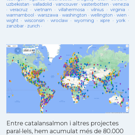
uzbekistan
·
valladolid
·
vancouver
·
vasterbotten
·
venezia
·
veracruz
·
vietnam
·
villahermosa
·
vilnius
·
virginia
·
warrnambool
·
warszawa
·
washington
·
wellington
·
wien
·
wight
·
wisconsin
·
wroclaw
·
wyoming
·
xipre
·
york
·
zanzibar
·
zurich
·
Entre catalansalmon i altres projectes
paral·lels, hem acumulat més de 80.000