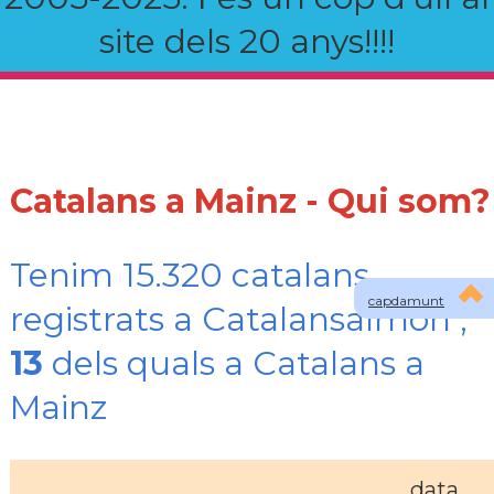
site dels 20 anys!!!!
Catalans a Mainz - Qui som?
Tenim 15.320 catalans
capdamunt
registrats a Catalansalmon ,
13
dels quals a Catalans a
Mainz
data