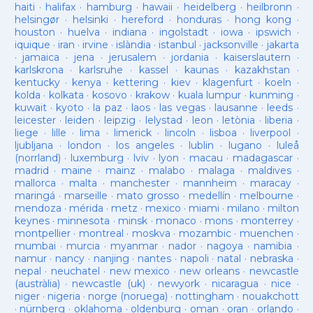
haiti
·
halifax
·
hamburg
·
hawaii
·
heidelberg
·
heilbronn
·
helsingør
·
helsinki
·
hereford
·
honduras
·
hong kong
·
houston
·
huelva
·
indiana
·
ingolstadt
·
iowa
·
ipswich
·
iquique
·
iran
·
irvine
·
islàndia
·
istanbul
·
jacksonville
·
jakarta
·
jamaica
·
jena
·
jerusalem
·
jordania
·
kaiserslautern
·
karlskrona
·
karlsruhe
·
kassel
·
kaunas
·
kazakhstan
·
kentucky
·
kenya
·
kettering
·
kiev
·
klagenfurt
·
koeln
·
kolda
·
kolkata
·
kosovo
·
krakow
·
kuala lumpur
·
kunming
·
kuwait
·
kyoto
·
la paz
·
laos
·
las vegas
·
lausanne
·
leeds
·
leicester
·
leiden
·
leipzig
·
lelystad
·
leon
·
letònia
·
liberia
·
liege
·
lille
·
lima
·
limerick
·
lincoln
·
lisboa
·
liverpool
·
ljubljana
·
london
·
los angeles
·
lublin
·
lugano
·
luleå
(norrland)
·
luxemburg
·
lviv
·
lyon
·
macau
·
madagascar
·
madrid
·
maine
·
mainz
·
malabo
·
malaga
·
maldives
·
mallorca
·
malta
·
manchester
·
mannheim
·
maracay
·
maringá
·
marseille
·
mato grosso
·
medellín
·
melbourne
·
mendoza
·
mérida
·
metz
·
mexico
·
miami
·
milano
·
milton
keynes
·
minnesota
·
minsk
·
monaco
·
mons
·
monterrey
·
montpellier
·
montreal
·
moskva
·
mozambic
·
muenchen
·
mumbai
·
murcia
·
myanmar
·
nador
·
nagoya
·
namibia
·
namur
·
nancy
·
nanjing
·
nantes
·
napoli
·
natal
·
nebraska
·
nepal
·
neuchatel
·
new mexico
·
new orleans
·
newcastle
(austràlia)
·
newcastle (uk)
·
newyork
·
nicaragua
·
nice
·
niger
·
nigeria
·
norge (noruega)
·
nottingham
·
nouakchott
·
nürnberg
·
oklahoma
·
oldenburg
·
oman
·
oran
·
orlando
·