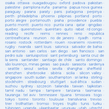
osaka
·
ottawa
·
ouagadougou
·
oxford
·
padova
·
pakistan
·
palestine
·
pamplona iruña
·
panama
·
papua nova guinea
·
paraguay
·
parana
·
paraty
·
paris
·
patagonia
·
perpinya
·
perth
·
philadelphia
·
phoenix
·
pilipinas
·
portland
·
porto
·
porto alegre
·
portsmouth
·
praha
·
providence
·
puebla
·
puerto montt
·
puerto rico
·
punta cana
·
qatar
·
qingdao
·
quebec
·
queenstown
·
querétaro
·
quito
·
rabat
·
rd congo
·
reading
·
recife
·
reims
·
rennes
·
reno
·
republica
centreafricana
·
reunion
·
rio de janeiro
·
riyadh
·
roma
·
rosario
·
rostock
·
rotterdam
·
rouen
·
rovaniemi
·
rovereto
·
rugby
·
rwanda
·
saint louis
·
salonica
·
salvador de bahia
·
san antonio
·
san carlos
·
san diego
·
san francisco
·
san
pedro sula
·
sanluispotosí
·
sant petersburg
·
santa cruz de
la sierra
·
santander
·
santiago de chile
·
santo domingo
·
são lourenço, minas gerais
·
sao paulo
·
sarasota
·
sardenya
·
seattle
·
seoul
·
serbia
·
sevilla
·
shanghai
·
sheffield
·
shenzhen
·
sherbrooke
·
sibèria
·
sicilia
·
silicon valley
·
singapore
·
south sudan
·
southampton
·
sri lanka
·
stirling
·
stockholm
·
strasbourg
·
stuttgart
·
sud-âfrica
·
sudan
·
suzhou
·
sydney
·
szczecin
·
tailandia
·
taiwan
·
tajikistan
·
tamil nadu
·
tampa
·
tampere
·
tanzania
·
tasmania
·
tauranga
·
tel aviv
·
tennessee
·
tijuana
·
timisoara
·
togo
·
tokyo
·
torino
·
toronto
·
toulouse
·
transilvania
·
treviso
·
trier
·
trollhattan
·
tromso
·
troyes
·
trujillo
·
tunis
·
turku
·
tübingen
·
uganda
·
ulaanbaatar
·
uruguay
·
utah
·
utrecht
·