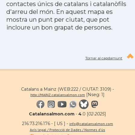
contactes únics de catalans i catalanòfils
d'arreu del món. En aquest mapa es
mostra un punt per ciutat, que pot
incloure un bon grapat de persones.
Tornar al capdamunt
Catalans a Mainz (WEB:222 / CIUTAT: 3109) -
[Nseg: 1]
http://MAINZ.catalansalmon.com
Catalansalmon.com
-
4
.0 [
02·2025
]
216.73.216.176 - [ US ] -
info@catalansalmon.com
Avís legal / Protecció de Dades / Normes d'ús