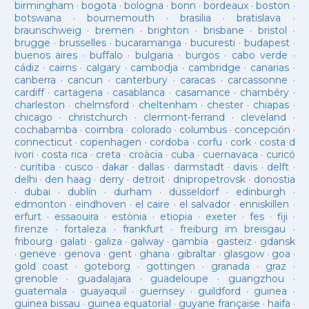
birmingham
·
bogota
·
bologna
·
bonn
·
bordeaux
·
boston
·
botswana
·
bournemouth
·
brasilia
·
bratislava
·
braunschweig
·
bremen
·
brighton
·
brisbane
·
bristol
·
brugge
·
brusselles
·
bucaramanga
·
bucuresti
·
budapest
·
buenos aires
·
buffalo
·
bulgaria
·
burgos
·
cabo verde
·
cádiz
·
cairns
·
calgary
·
cambodja
·
cambridge
·
canarias
·
canberra
·
cancun
·
canterbury
·
caracas
·
carcassonne
·
cardiff
·
cartagena
·
casablanca
·
casamance
·
chambéry
·
charleston
·
chelmsford
·
cheltenham
·
chester
·
chiapas
·
chicago
·
christchurch
·
clermont-ferrand
·
cleveland
·
cochabamba
·
coimbra
·
colorado
·
columbus
·
concepción
·
connecticut
·
copenhagen
·
cordoba
·
corfu
·
cork
·
costa d
ivori
·
costa rica
·
creta
·
croàcia
·
cuba
·
cuernavaca
·
curicó
·
curitiba
·
cusco
·
dakar
·
dallas
·
darmstadt
·
davis
·
delft
·
delhi
·
den haag
·
derry
·
detroit
·
dnipropetrovsk
·
donostia
·
dubai
·
dublín
·
durham
·
düsseldorf
·
edinburgh
·
edmonton
·
eindhoven
·
el caire
·
el salvador
·
enniskillen
·
erfurt
·
essaouira
·
estònia
·
etiopia
·
exeter
·
fes
·
fiji
·
firenze
·
fortaleza
·
frankfurt
·
freiburg im breisgau
·
fribourg
·
galati
·
galiza
·
galway
·
gambia
·
gasteiz
·
gdansk
·
geneve
·
genova
·
gent
·
ghana
·
gibraltar
·
glasgow
·
goa
·
gold coast
·
goteborg
·
gottingen
·
granada
·
graz
·
grenoble
·
guadalajara
·
guadeloupe
·
guangzhou
·
guatemala
·
guayaquil
·
guernsey
·
guildford
·
guinea
·
guinea bissau
·
guinea equatorial
·
guyane française
·
haifa
·