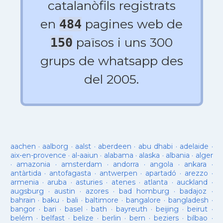
catalanòfils registrats
en
pagines web de
484
països i uns 300
150
grups de whatsapp des
del 2005.
aachen
·
aalborg
·
aalst
·
aberdeen
·
abu dhabi
·
adelaide
·
aix-en-provence
·
al-aaiun
·
alabama
·
alaska
·
albania
·
alger
·
amazonia
·
amsterdam
·
andorra
·
angola
·
ankara
·
antàrtida
·
antofagasta
·
antwerpen
·
apartadó
·
arezzo
·
armenia
·
aruba
·
asturies
·
atenes
·
atlanta
·
auckland
·
augsburg
·
austin
·
azores
·
bad homburg
·
badajoz
·
bahrain
·
baku
·
bali
·
baltimore
·
bangalore
·
bangladesh
·
bangor
·
bari
·
basel
·
bath
·
bayreuth
·
beijing
·
beirut
·
belém
·
belfast
·
belize
·
berlin
·
bern
·
beziers
·
bilbao
·