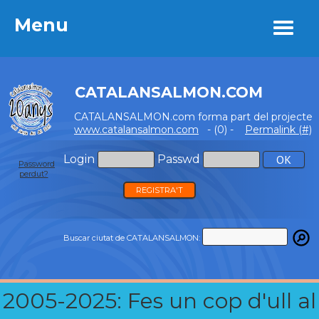
Menu
Menu
CATALANSALMON.COM
CATALANSALMON.com forma part del projecte
www.catalansalmon.com
- (0) -
Permalink (#)
Login
Passwd
Password
perdut?
REGISTRA'T
Buscar ciutat de CATALANSALMON:
2005-2025: Fes un cop d'ull al