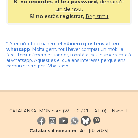
Si no recordes el teu password,
demana'n
un de nou
.
Si no estàs registrat,
Registra't
* Atenció: et demanem
el número que tens al teu
whatsapp
. Molta gent, tot i haver comprat un mòbil a
fora i tenir número estranger, manté el seu numero català
al whatsapp. Aquest és el que ens interessa perquè ens
comunicarem per Whatsapp.
CATALANSALMON.com (WEB:0 / CIUTAT: 0) -
[Nseg: 1]
Catalansalmon.com
-
4
.0 [
02·2025
]