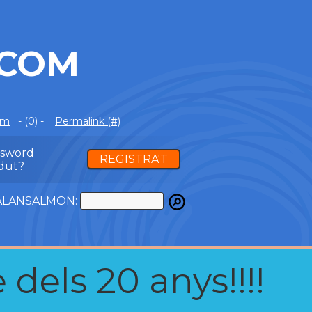
.COM
om
- (0) -
Permalink (#)
ssword
REGISTRA'T
dut?
ATALANSALMON:
 dels 20 anys!!!!