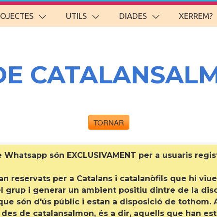
ROJECTES
UTILS
DIADES
XERREM?
DE CATALANSAL
TORNAR
de Whatsapp són EXCLUSIVAMENT per a
usuaris regi
 reservats per a Catalans i catalanòfils que hi viuen
 grup i generar un ambient positiu dintre de la discr
e són d'ús públic i estan a disposició de tothom. A
s de catalansalmon, és a dir, aquells que han est