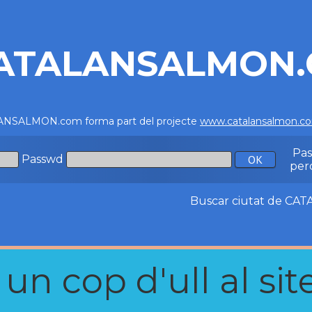
ATALANSALMON
NSALMON.com forma part del projecte
www.catalansalmon.c
Pa
Passwd
per
Buscar ciutat de C
n cop d'ull al site