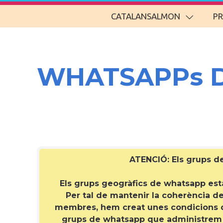
CATALANSALMON
P
WHATSAPPs 
ATENCIÓ: Els grups 
Els grups geogràfics de whatsapp estan
Per tal de mantenir la coherència del
membres, hem creat unes condicions qu
grups de whatsapp que administrem de