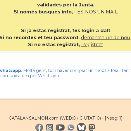
validades per la Junta.
Si només busques info,
FES-NOS UN MAIL
Si ja estas registrat, fes login a dalt
Si no recordes el teu password,
demana'n un de nou
Si no estàs registrat,
Registra't
 whatsapp
. Molta gent, tot i haver comprat un mòbil a fora i te
ns comunicarem per Whatsapp.
CATALANSALMON.com (WEB:0 / CIUTAT: 0) -
[Nseg: 1]