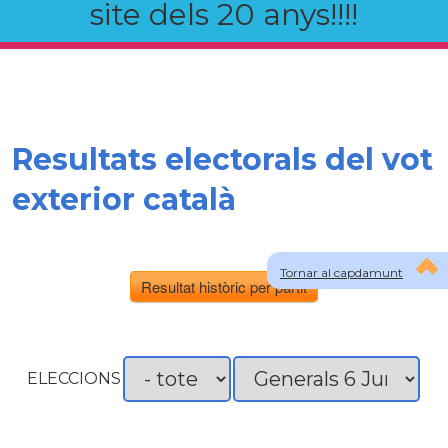
site dels 20 anys!!!!
Resultats electorals del vot
exterior català
Tornar al capdamunt
Resultat històric per partit
ELECCIONS