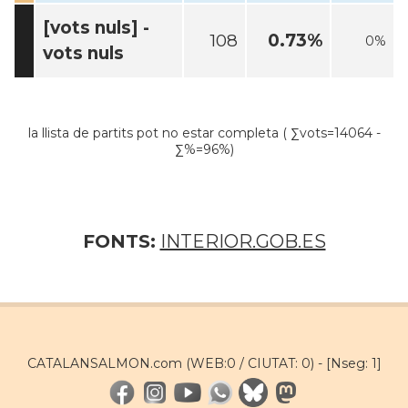
[vots nuls] -
108
0.73%
0%
vots nuls
la llista de partits pot no estar completa ( ∑vots=14064 -
∑%=96%)
FONTS:
INTERIOR.GOB.ES
CATALANSALMON.com (WEB:0 / CIUTAT: 0) -
[Nseg: 1]