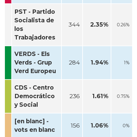
PST - Partido
Socialista de
344
2.35%
0.26%
los
Trabajadores
VERDS - Els
Verds - Grup
284
1.94%
1%
Verd Europeu
CDS - Centro
Democrático
236
1.61%
0.75%
y Social
[en blanc] -
156
1.06%
0%
vots en blanc