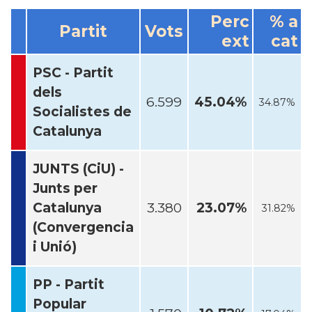
Perc
% a
Partit
Vots
ext
cat
PSC - Partit
dels
6.599
45.04%
34.87%
Socialistes de
Catalunya
JUNTS (CiU) -
Junts per
Catalunya
3.380
23.07%
31.82%
(Convergencia
i Unió)
PP - Partit
Popular