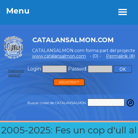
Menu
Menu
CATALANSALMON.COM
CATALANSALMON.com forma part del projecte
www.catalansalmon.com
- (0) -
Permalink (#)
Login
Passwd
Password
perdut?
REGISTRA'T
Buscar ciutat de CATALANSALMON:
2005-2025: Fes un cop d'ull al