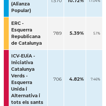
1.570
10.72%
17.04%
(Alianza
Popular)
ERC -
Esquerra
789
5.39%
5.1%
Republicana
de Catalunya
ICV-EUiA -
Iniciativa
Catalunya
Verds -
706
4.82%
7.46%
Esquerra
Unida i
Alternativa i
tots els sants