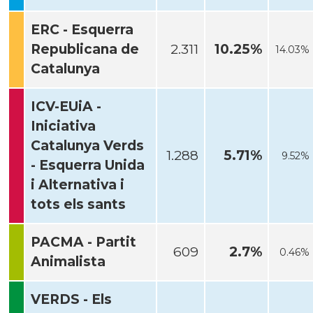
ERC - Esquerra
Republicana de
2.311
10.25%
14.03%
Catalunya
ICV-EUiA -
Iniciativa
Catalunya Verds
1.288
5.71%
9.52%
- Esquerra Unida
i Alternativa i
tots els sants
PACMA - Partit
609
2.7%
0.46%
Animalista
VERDS - Els