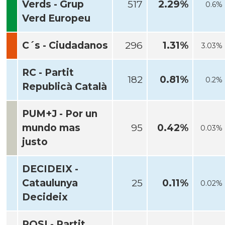
Verds - Grup
517
2.29%
0.6%
Verd Europeu
C´s - Ciudadanos
296
1.31%
3.03%
RC - Partit
182
0.81%
0.2%
Republicà Català
PUM+J - Por un
mundo mas
95
0.42%
0.03%
justo
DECIDEIX -
Cataulunya
25
0.11%
0.02%
Decideix
POSI - Partit