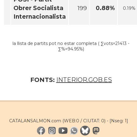
Obrer Socialista
199
0.88%
0.19%
Internacionalista
la llista de partits pot no estar completa ( ∑vots=21413 -
∑%=94.95%)
FONTS:
INTERIOR.GOB.ES
CATALANSALMON.com (WEB:0 / CIUTAT: 0) -
[Nseg: 1]