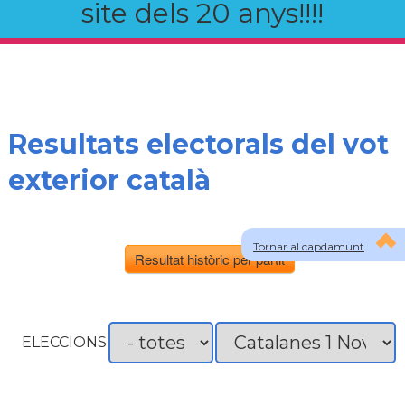
site dels 20 anys!!!!
Resultats electorals del vot
exterior català
Tornar al capdamunt
Resultat històric per partit
ELECCIONS