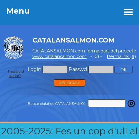
Menu
Menu
CATALANSALMON.COM
CATALANSALMON.com forma part del projecte
www.catalansalmon.com
- (0) -
Permalink (#)
Login
Passwd
Password
perdut?
REGISTRA'T
Buscar ciutat de CATALANSALMON:
2005-2025: Fes un cop d'ull al