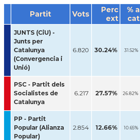
Perc
% a
Partit
Vots
ext
cat
JUNTS (CiU) -
Junts per
Catalunya
6.820
30.24%
31.52%
(Convergencia i
Unió)
PSC - Partit dels
Socialistes de
6.217
27.57%
26.82%
Catalunya
PP - Partit
Popular (Alianza
2.854
12.66%
10.65%
Popular)