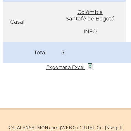
Colòmbia
Santafé de Bogotá
Casal
INFO
Total
5
Exportar a Excel
CATALANSALMON.com (WEB:0 / CIUTAT: 0) -
[Nseg: 1]