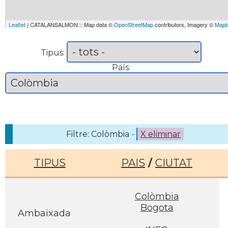
Leaflet
| CATALANSALMON :: Map data ©
OpenStreetMap
contributors, Imagery ©
Mapb
Tipus:
País:
Filtre: Colòmbia -
X eliminar
TIPUS
PAIS
/
CIUTAT
Colòmbia
Bogota
Ambaixada