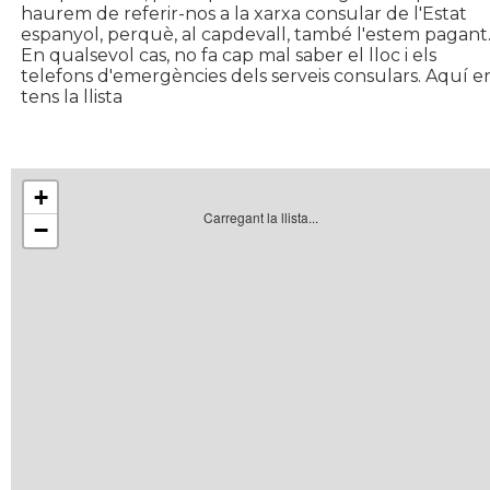
haurem de referir-nos a la xarxa consular de l'Estat
espanyol, perquè, al capdevall, també l'estem pagant
En qualsevol cas, no fa cap mal saber el lloc i els
telefons d'emergències dels serveis consulars. Aquí e
tens la llista
+
Carregant la llista...
−