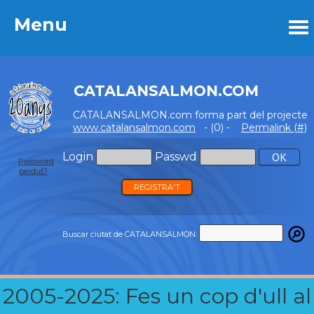
Menu
Menu
CATALANSALMON.COM
CATALANSALMON.com forma part del projecte
www.catalansalmon.com
- (0) -
Permalink (#)
Login
Passwd
Password
perdut?
REGISTRA'T
Buscar ciutat de CATALANSALMON:
2005-2025: Fes un cop d'ull al