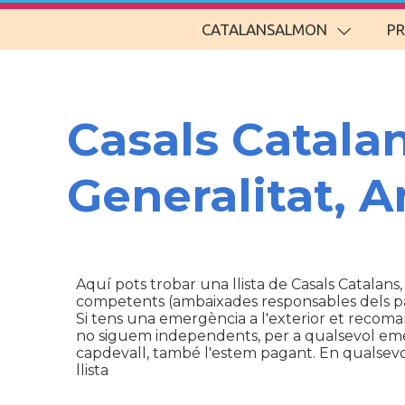
CATALANSALMON
P
Casals Catala
Generalitat, 
Aquí pots trobar una llista de Casals Catalans,
competents (ambaixades responsables dels p
Si tens una emergència a l'exterior et recom
no siguem independents, per a qualsevol emerg
capdevall, també l'estem pagant. En qualsevol 
llista