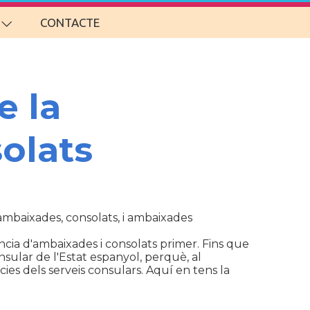
CONTACTE
e la
olats
d'ambaixades, consolats, i ambaixades
cia d'ambaixades i consolats primer. Fins que
sular de l'Estat espanyol, perquè, al
ies dels serveis consulars. Aquí en tens la