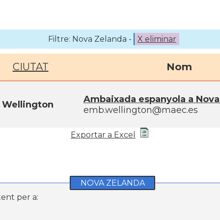
Filtre: Nova Zelanda -
X eliminar
CIUTAT
Nom
Ambaixada espanyola a Nova
Wellington
emb.wellington@maec.es
Exportar a Excel
NOVA ZELANDA
ent per a: