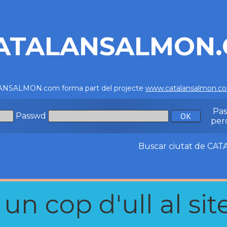
ATALANSALMON
NSALMON.com forma part del projecte
www.catalansalmon.c
Pa
Passwd
per
Buscar ciutat de C
n cop d'ull al site