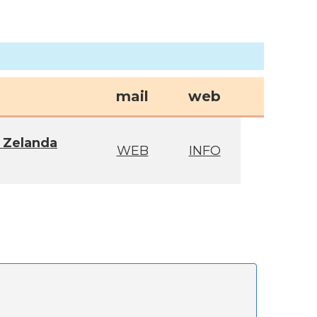
mail
web
 Zelanda
WEB
INFO