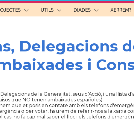
ROJECTES
UTILS
DIADES
XERREM?
ns, Delegacions d
Ambaixades i Cons
 Delegacions de la Generalitat, seus d'Acció, i una llista 
aisos que NO tenen ambaixades españoles).
anem que et posis en contate amb els telefons d'emergèn
ència o per votar, haurem de referir-nos a la xarxa con
cas, no fa cap mal saber el lloc i els telefons d'emergènc