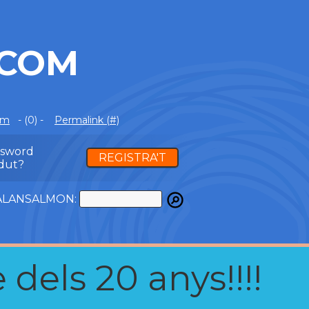
.COM
om
- (0) -
Permalink (#)
ssword
REGISTRA'T
dut?
ATALANSALMON:
 dels 20 anys!!!!