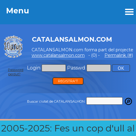
Menu
Menu
CATALANSALMON.COM
CATALANSALMON.com forma part del projecte
www.catalansalmon.com
- (0) -
Permalink (#)
Login
Passwd
Password
perdut?
REGISTRA'T
Buscar ciutat de CATALANSALMON:
2005-2025: Fes un cop d'ull al