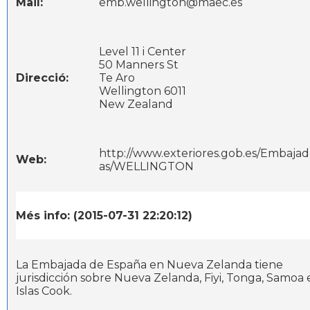
Mail:
emb.wellington@maec.es
Level 11 i Center
50 Manners St
Direcció:
Te Aro
Wellington 6011
New Zealand
http://www.exteriores.gob.es/Embajad
Web:
as/WELLINGTON
Més info: (2015-07-31 22:20:12)
La Embajada de España en Nueva Zelanda tiene
jurisdicción sobre Nueva Zelanda, Fiyi, Tonga, Samoa 
Islas Cook.