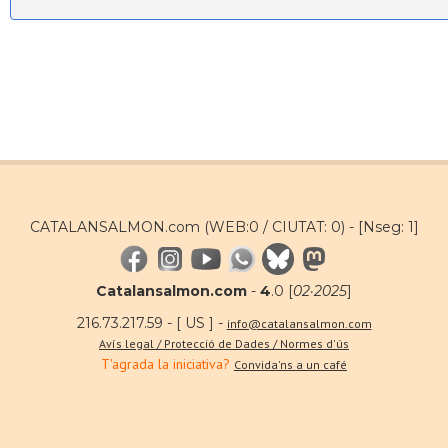
CATALANSALMON.com (WEB:0 / CIUTAT: 0) -
[Nseg: 1]
Catalansalmon.com
-
4
.0 [
02·2025
]
216.73.217.59 - [ US ] -
info@catalansalmon.com
Avís legal / Protecció de Dades / Normes d'ús
T'agrada la iniciativa?
Convida'ns a un café