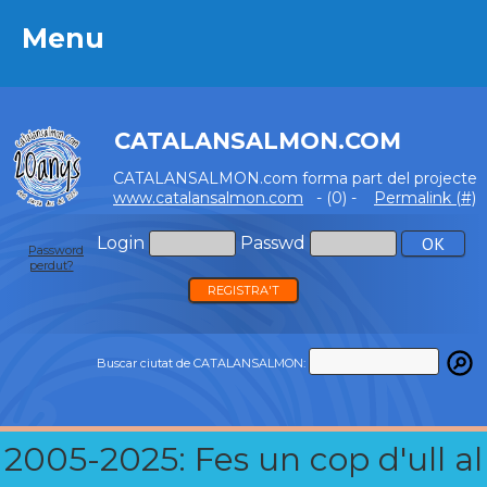
Menu
Menu
CATALANSALMON.COM
CATALANSALMON.com forma part del projecte
www.catalansalmon.com
- (0) -
Permalink (#)
Login
Passwd
Password
perdut?
REGISTRA'T
Buscar ciutat de CATALANSALMON:
2005-2025: Fes un cop d'ull al