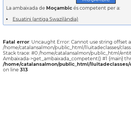
La ambaixada de
Moçambic
és competent per a:
Esuatini (antiga Swazilàndia)
Fatal error
: Uncaught Error: Cannot use string offset a
/home/catalansalmon/public_html/lluitadeclasses/clas
Stack trace: #0 /home/catalansalmon/public_html/entit
Ambaixada->get_ambaixada_competent() #1 {main} th
/home/catalansalmon/public_html/lluitadeclasses
on line
313