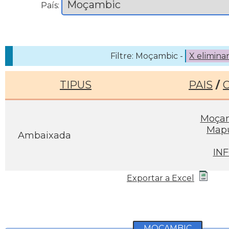
País:
Filtre: Moçambic -
X elimina
TIPUS
PAIS
/
Moça
Map
Ambaixada
IN
Exportar a Excel
MOÇAMBIC