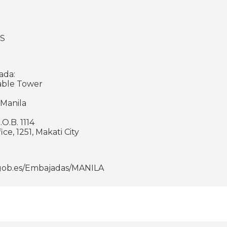
S
ada:
able Tower
 Manila
tado de Correos: P.O.B. 1114
ce, 1251, Makati City
.gob.es/Embajadas/MANILA