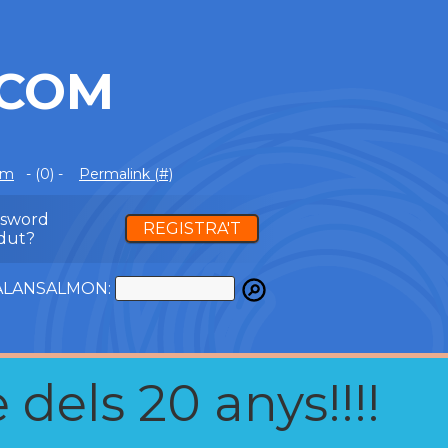
.COM
om
- (0) -
Permalink (#)
ssword
REGISTRA'T
dut?
ATALANSALMON:
 dels 20 anys!!!!