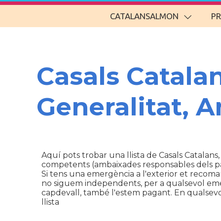
CATALANSALMON
P
Casals Catala
Generalitat, 
Aquí pots trobar una llista de Casals Catalans,
competents (ambaixades responsables dels p
Si tens una emergència a l'exterior et recom
no siguem independents, per a qualsevol emerg
capdevall, també l'estem pagant. En qualsevol 
llista