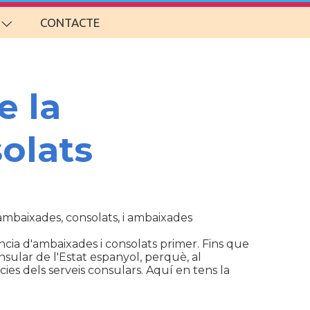
CONTACTE
e la
olats
d'ambaixades, consolats, i ambaixades
cia d'ambaixades i consolats primer. Fins que
sular de l'Estat espanyol, perquè, al
ies dels serveis consulars. Aquí en tens la