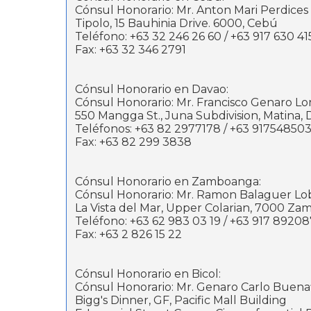
Cónsul Honorario: Mr. Anton Mari Perdices
Tipolo, 15 Bauhinia Drive. 6000, Cebú
Teléfono: +63 32 246 26 60 / +63 917 630 4
Fax: +63 32 346 2791
Cónsul Honorario en Davao:
Cónsul Honorario: Mr. Francisco Genaro L
550 Mangga St., Juna Subdivision, Matina, 
Teléfonos: +63 82 2977178 / +63 91754850
Fax: +63 82 299 3838
Cónsul Honorario en Zamboanga:
Cónsul Honorario: Mr. Ramon Balaguer Lo
La Vista del Mar, Upper Colarian, 7000 Za
Teléfono: +63 62 983 03 19 / +63 917 8920
Fax: +63 2 826 15 22
Cónsul Honorario en Bicol:
Cónsul Honorario: Mr. Genaro Carlo Buenaf
Bigg's Dinner, GF, Pacific Mall Building