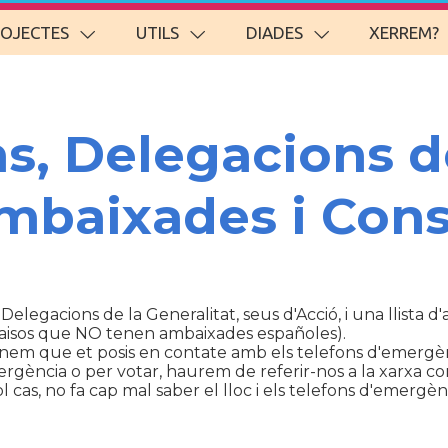
ROJECTES
UTILS
DIADES
XERREM?
ns, Delegacions d
Ambaixades i Cons
 Delegacions de la Generalitat, seus d'Acció, i una llista 
aisos que NO tenen ambaixades españoles).
anem que et posis en contate amb els telefons d'emergèn
ència o per votar, haurem de referir-nos a la xarxa con
cas, no fa cap mal saber el lloc i els telefons d'emergènc