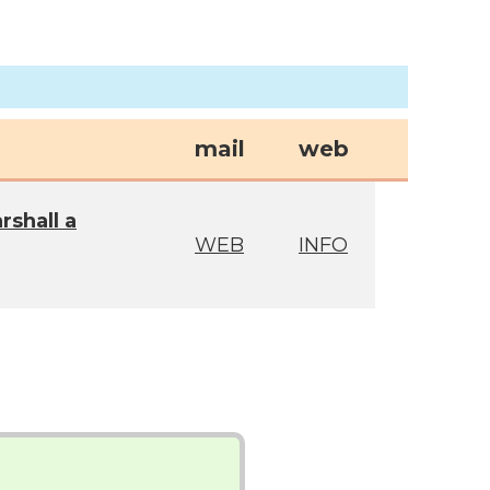
mail
web
shall a
WEB
INFO