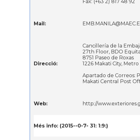
Fax: (+63 2) 817 48 92
Mail:
EMB.MANILA@MAEC.E
Cancillería de la Embaj
27th Floor, BDO Equit
8751 Paseo de Roxas
Direcció:
1226 Makati City, Metro
Apar
Makati Central Post Offi
Web:
http://www.exteriores
Més info: (2015--0-7- 31: 1:9:)