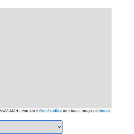
ANSALMON :: Map data ©
OpenStreetMap
contributors, Imagery ©
Mapbox