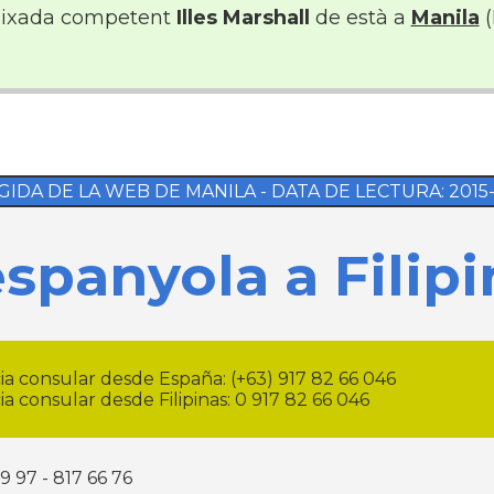
ixada competent
Illes Marshall
de està a
Manila
(
IDA DE LA WEB DE MANILA - DATA DE LECTURA: 2015--0-
panyola a Filipi
 consular desde España: (+63) 917 82 66 046
 consular desde Filipinas: 0 917 82 66 046
99 97 - 817 66 76