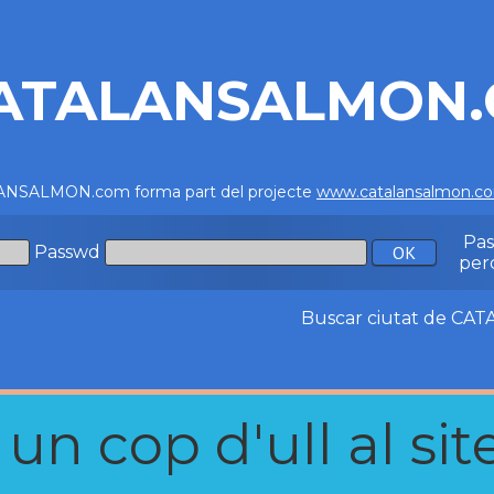
ATALANSALMON
NSALMON.com forma part del projecte
www.catalansalmon.c
Pa
Passwd
per
Buscar ciutat de C
n cop d'ull al site