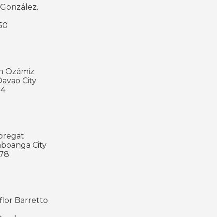
 González.
150
on Ozámiz
Davao City
34
bregat
mboanga City
878
lor Barretto