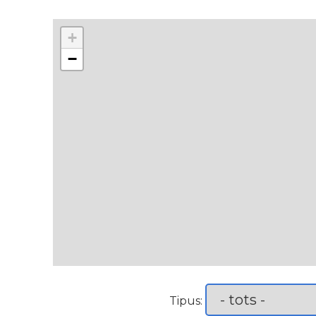
+
−
Tipus: