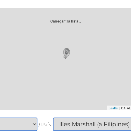
Carregant la llista...
Leaflet
| CATAL
/ País: