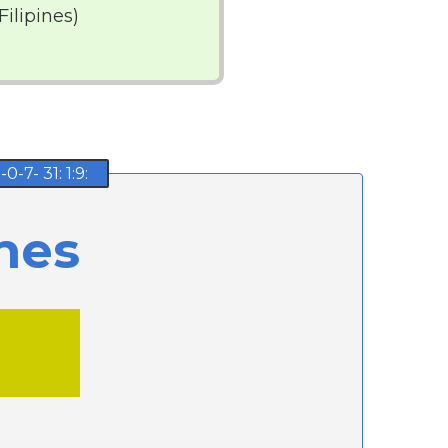
Filipines)
7- 31: 1:9:
nes