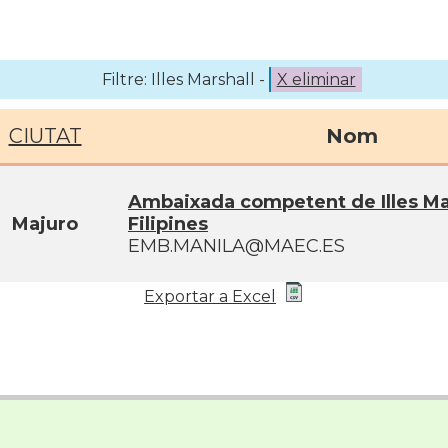
Filtre: Illes Marshall -
X eliminar
CIUTAT
Nom
Ambaixada competent de Illes Mar
Majuro
Filipines
EMB.MANILA@MAEC.ES
Exportar a Excel