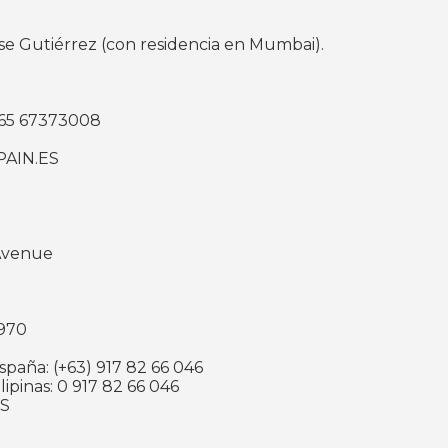
sse Gutiérrez (con residencia en Mumbai).
+ 65 67373008
PAIN.ES
 Avenue
2970
paña: (+63) 917 82 66 046
ipinas: 0 917 82 66 046
ES