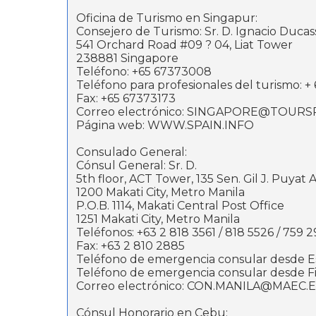
Oficina de Turismo en Singapur:
Consejero de Turismo: Sr. D. Ignacio Duca
541 Orchard Road #09 ? 04, Liat Tower
238881 Singapore
Teléfono: +65 67373008
Teléfono para profesionales del turismo: 
Fax: +65 67373173
Correo electrónico: SINGAPORE@TOURS
Página web: WWW.SPAIN.INFO
Consulado General:
Cónsul General: Sr. D.
5th floor, ACT Tower, 135 Sen. Gil J. Puyat
1200 Makati City, Metro Manila
P.O.B. 1114, Makati Central Post Office
1251 Makati City, Metro Manila
Teléfonos: +63 2 818 3561 / 818 5526 / 759 
Fax: +63 2 810 2885
Teléfono de emergencia consular desde Es
Teléfono de emergencia consular desde Fil
Correo electrónico: CON.MANILA@MAEC.
Cónsul Honorario en Cebu: