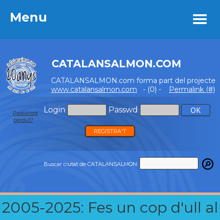
Menu
Menu
CATALANSALMON.COM
CATALANSALMON.com forma part del projecte
www.catalansalmon.com
- (0) -
Permalink (#)
Login
Passwd
Password
perdut?
REGISTRA'T
Buscar ciutat de CATALANSALMON:
2005-2025: Fes un cop d'ull al