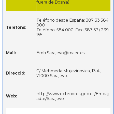
fuera de Bosnia)
Teléfono desde España: 387 33 584
000.
Telèfons:
Teléfono: 584 000. Fax:(387 33) 239
155.
Mail:
Emb.Sarajevo@maec.es
C/ Mehmeda Mujezinovica, 13 A,
Direcció:
71000 Sarajevo.
http://www.exteriores.gob.es/Embaj
Web:
adas/Sarajevo