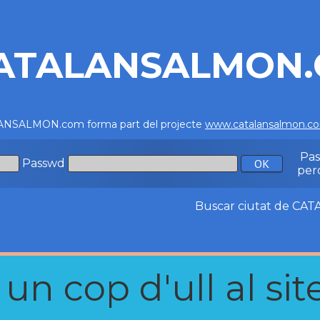
ATALANSALMON
NSALMON.com forma part del projecte
www.catalansalmon.c
Pa
Passwd
per
Buscar ciutat de C
n cop d'ull al site