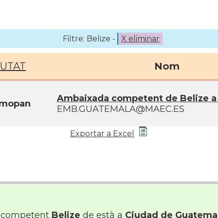
Filtre: Belize -
X eliminar
IUTAT
Nom
Ambaixada competent de Belize a
lmopan
EMB.GUATEMALA@MAEC.ES
Exportar a Excel
 competent
Belize
de està a
Ciudad de Guatema