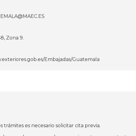
TEMALA@MAEC.ES
48, Zona 9.
.exteriores.gob.es/Embajadas/Guatemala
ámites es necesario solicitar cita previa.