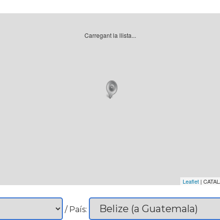
Carregant la llista...
Leaflet
| CATAL
/ País: