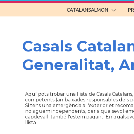
CATALANSALMON
P
Casals Catala
Generalitat, 
Aquí pots trobar una llista de Casals Catalans,
competents (ambaixades responsables dels p
Si tens una emergència a l'exterior et recom
no siguem independents, per a qualsevol emerg
capdevall, també l'estem pagant. En qualsevol 
llista