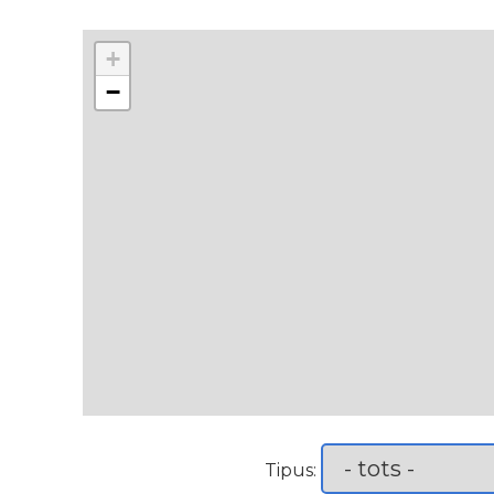
+
−
Tipus: