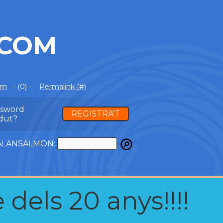
.COM
om
- (0) -
Permalink (#)
ssword
REGISTRA'T
dut?
ATALANSALMON:
 dels 20 anys!!!!