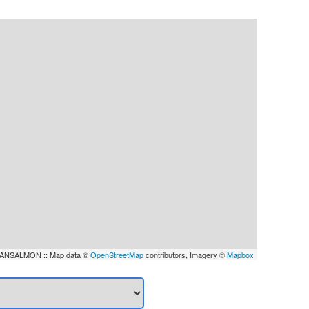
ANSALMON :: Map data ©
OpenStreetMap
contributors, Imagery ©
Mapbox