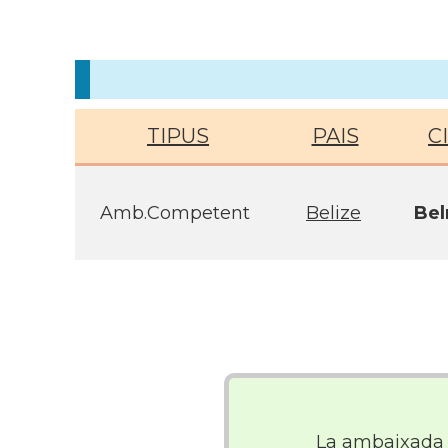
TIPUS
PAIS
C
Amb.Competent
Belize
Be
La ambaixada