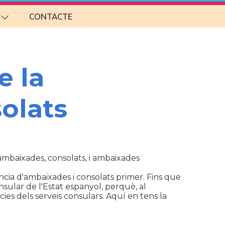
CONTACTE
e la
olats
d'ambaixades, consolats, i ambaixades
cia d'ambaixades i consolats primer. Fins que
sular de l'Estat espanyol, perquè, al
ies dels serveis consulars. Aquí en tens la