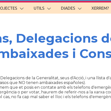
ROJECTES
UTILS
DIADES
XERREM?
ns, Delegacions d
Ambaixades i Cons
 Delegacions de la Generalitat, seus d'Acció, i una llista 
aisos que NO tenen ambaixades españoles).
anem que et posis en contate amb els telefons d'emergèn
ència o per votar, haurem de referir-nos a la xarxa con
cas, no fa cap mal saber el lloc i els telefons d'emergènc