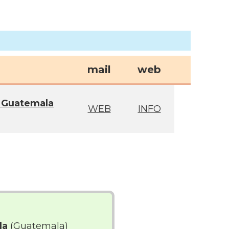
mail
web
 Guatemala
WEB
INFO
la
(Guatemala)