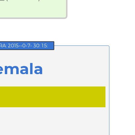
015--0-7- 30: 1:5:
emala