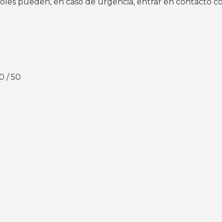
ñoles pueden, en caso de urgencia, entrar en contacto c
0 / 50