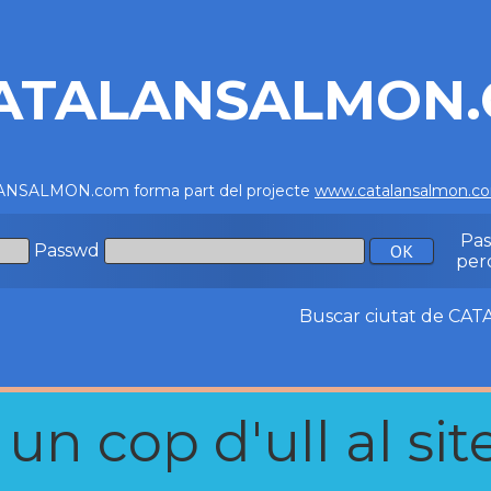
ATALANSALMON
NSALMON.com forma part del projecte
www.catalansalmon.c
Pa
Passwd
per
Buscar ciutat de C
n cop d'ull al site