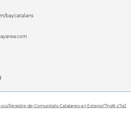
com/baycatalans
ayarea.com
d
ura-oci/Registre-de-Comunitats-Catalanes-a-l-Exterior/7hg8-z7q2