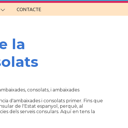
CONTACTE
e la
olats
d'ambaixades, consolats, i ambaixades
cia d'ambaixades i consolats primer. Fins que
sular de l'Estat espanyol, perquè, al
ies dels serveis consulars. Aquí en tens la