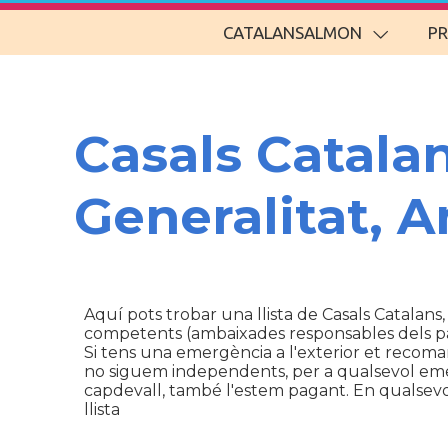
CATALANSALMON
P
Casals Catala
Generalitat, 
Aquí pots trobar una llista de Casals Catalans,
competents (ambaixades responsables dels p
Si tens una emergència a l'exterior et recom
no siguem independents, per a qualsevol emerg
capdevall, també l'estem pagant. En qualsevol 
llista