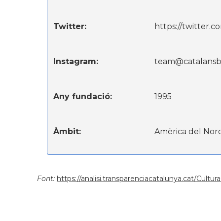
Twitter:
https://twitter.
Instagram:
team@catalansb
Any fundació:
1995
Àmbit:
Amèrica del Nor
Font:
https://analisi.transparenciacatalunya.cat/Cult