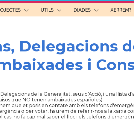
ROJECTES
UTILS
DIADES
XERREM?
ns, Delegacions d
Ambaixades i Cons
 Delegacions de la Generalitat, seus d'Acció, i una llista 
aisos que NO tenen ambaixades españoles).
anem que et posis en contate amb els telefons d'emergèn
ència o per votar, haurem de referir-nos a la xarxa con
cas, no fa cap mal saber el lloc i els telefons d'emergènc