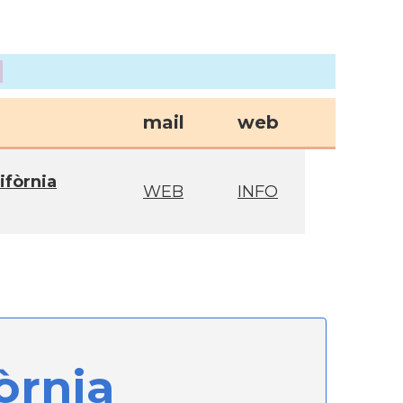
mail
web
ifòrnia
WEB
INFO
òrnia