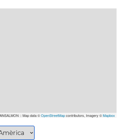
ANSALMON :: Map data ©
OpenStreetMap
contributors, Imagery ©
Mapbox