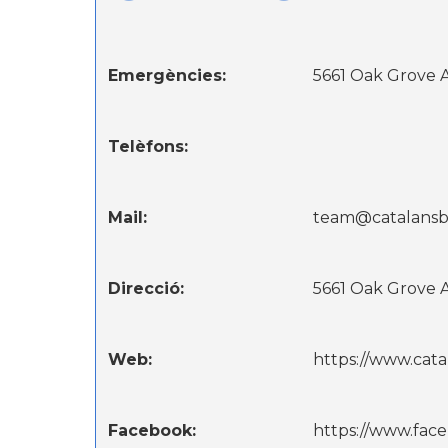
Emergències:
5661 Oak Grove A
Telèfons:
Mail:
team@catalansb
Direcció:
5661 Oak Grove A
Web:
https://www.cat
Facebook:
https://www.fac