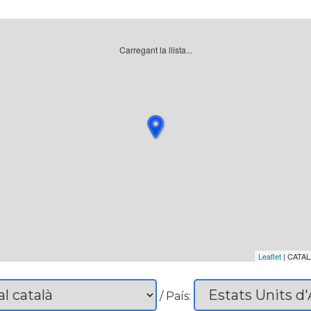
Carregant la llista...
Leaflet
| CATAL
/ País: