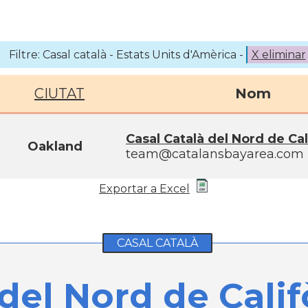
Filtre: Casal català - Estats Units d'Amèrica -
X eliminar
CIUTAT
Nom
Casal Català del Nord de Cal
Oakland
team@catalansbayarea.com
Exportar a Excel
CASAL CATALÀ
del Nord de Calif