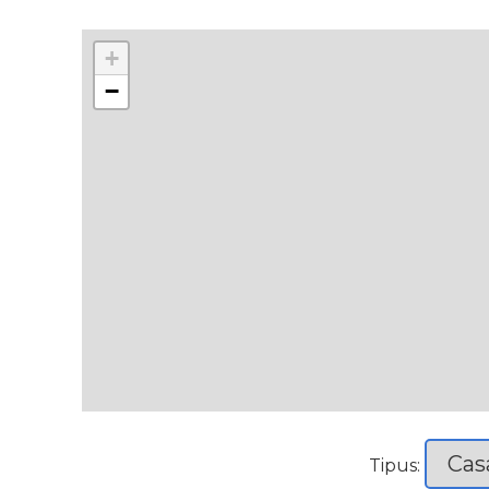
+
−
Tipus: