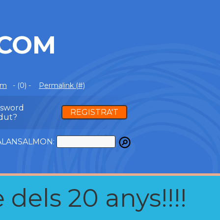
.COM
om
- (0) -
Permalink (#)
ssword
REGISTRA'T
dut?
ATALANSALMON:
 dels 20 anys!!!!