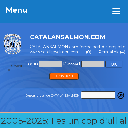
Menu
Menu
CATALANSALMON.COM
CATALANSALMON.com forma part del projecte
www.catalansalmon.com
- (0) -
Permalink (#)
Login
Passwd
Password
perdut?
REGISTRA'T
Buscar ciutat de CATALANSALMON:
2005-2025: Fes un cop d'ull al