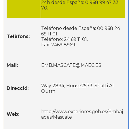
24h desde España: 0 968 99 47 33
70.
Teléfono desde España: 00 968 24
69 11 01.
Telèfons:
Teléfono: 24 69 11 01.
Fax: 2469 8969.
Mail:
EMB.MASCATE@MAEC.ES
Way 2834, House2573, Shatti Al
Direcció:
Qurm
http://www.exteriores.gob.es/Embaj
Web:
adas/Mascate