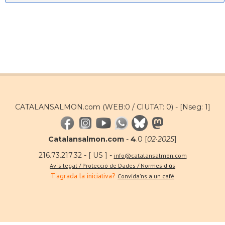
CATALANSALMON.com (WEB:0 / CIUTAT: 0) -
[Nseg: 1]
Catalansalmon.com
-
4
.0 [
02·2025
]
216.73.217.32 - [ US ] -
info@catalansalmon.com
Avís legal / Protecció de Dades / Normes d'ús
T'agrada la iniciativa?
Convida'ns a un café