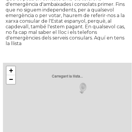
d'emergència d'ambaixades i consolats primer. Fins
que no siguem independents, per a qualsevol
emergència o per votar, haurem de referir-nos a la
xarxa consular de l'Estat espanyol, perquè, al
capdevall, també l'estem pagant. En qualsevol cas,
no fa cap mal saber el lloc i els telefons
d'emergències dels serveis consulars. Aquí en tens
la llista
+
Carregant la llista...
−