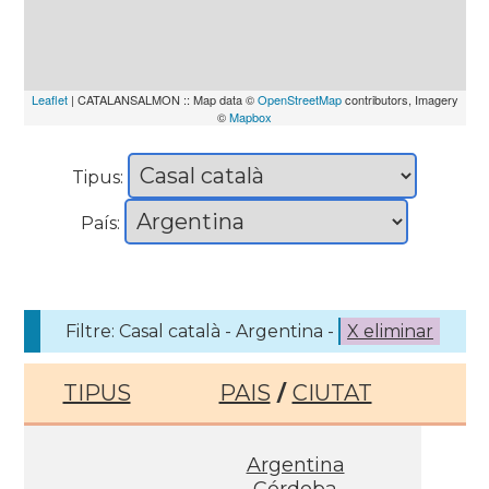
Leaflet
| CATALANSALMON :: Map data ©
OpenStreetMap
contributors, Imagery
©
Mapbox
Tipus:
País:
Filtre: Casal català - Argentina -
X eliminar
TIPUS
PAIS
/
CIUTAT
Argentina