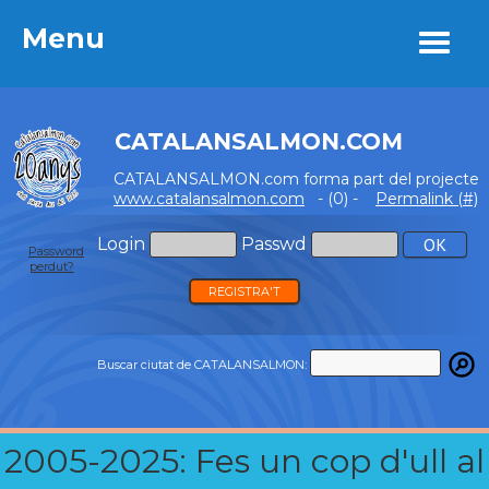
Menu
Menu
CATALANSALMON.COM
CATALANSALMON.com forma part del projecte
www.catalansalmon.com
- (0) -
Permalink (#)
Login
Passwd
Password
perdut?
REGISTRA'T
Buscar ciutat de CATALANSALMON:
2005-2025: Fes un cop d'ull al