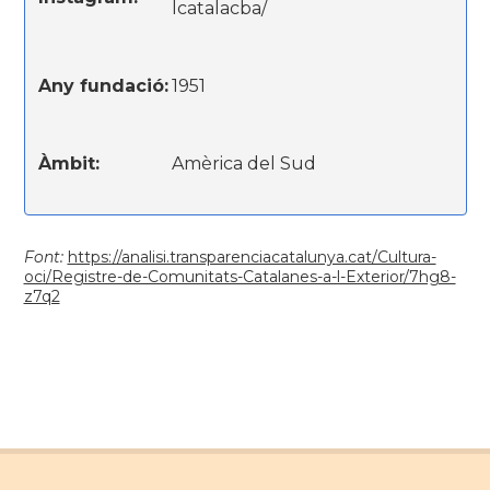
lcatalacba/
Any fundació:
1951
Àmbit:
Amèrica del Sud
Font:
https://analisi.transparenciacatalunya.cat/Cultura-
oci/Registre-de-Comunitats-Catalanes-a-l-Exterior/7hg8-
z7q2