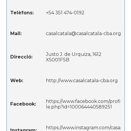
Telèfons:
+54 351 474-0192
Mail:
casalcatala@casalcatala-cba.org
Justo J. de Urquiza, 1612
Direcció:
X5001FSB
Web:
http://www.casalcatala-cba.org
https://www.facebook.com/profi
Facebook:
le.php?id=100064440589251
https://www.instagram.com/casa
Instagram: