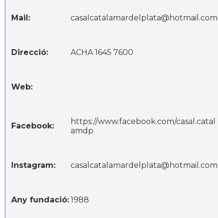
Mail:
casalcatalamardelplata@hotmail.com
Direcció:
ACHA 1645 7600
Web:
https://www.facebook.com/casal.catal
Facebook:
amdp
Instagram:
casalcatalamardelplata@hotmail.com
Any fundació:
1988