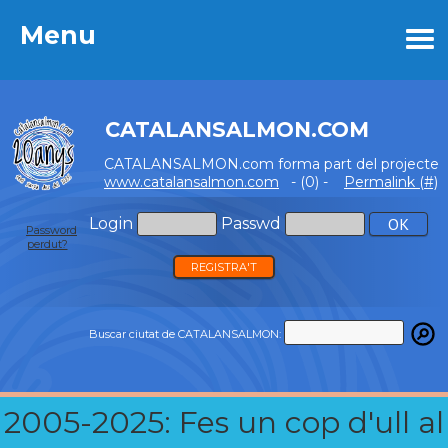
Menu
Menu
CATALANSALMON.COM
CATALANSALMON.com forma part del projecte
www.catalansalmon.com
- (0) -
Permalink (#)
Login
Passwd
Password
perdut?
REGISTRA'T
Buscar ciutat de CATALANSALMON:
2005-2025: Fes un cop d'ull al