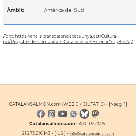
Àmbit:
Amèrica del Sud
Font:
https://analisi.transparenciacatalunya.cat/Cultura-
oci/Registre-de-Comunitats-Catalanes-a-l-Exterior/7hg8-z7q2
CATALANSALMON.com (WEB:0 / CIUTAT: 0) -
[Nseg: 1]
Catalansalmon.com
-
4
.0 [
02·2025
]
216.73.216.143 - [ US ] -
info@catalansalmon.com