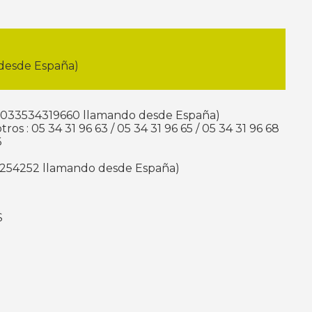
desde España)
0 (0033534319660 llamando desde España)
ros : 05 34 31 96 63 / 05 34 31 96 65 / 05 34 31 96 68
6
33561254252 llamando desde España)
S