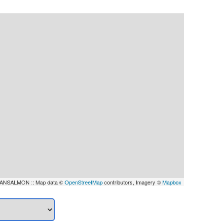
ANSALMON :: Map data ©
OpenStreetMap
contributors, Imagery ©
Mapbox