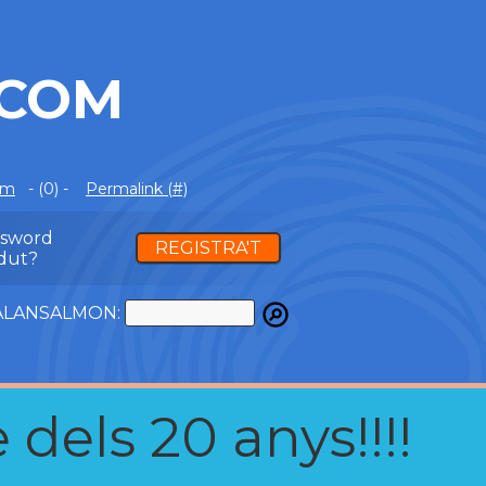
.COM
om
- (0) -
Permalink (#)
ssword
REGISTRA'T
dut?
ATALANSALMON:
 dels 20 anys!!!!