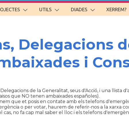
ROJECTES
UTILS
DIADES
XERREM?
ns, Delegacions d
Ambaixades i Cons
 Delegacions de la Generalitat, seus d'Acció, i una llista 
aisos que NO tenen ambaixades españoles).
anem que et posis en contate amb els telefons d'emergèn
ència o per votar, haurem de referir-nos a la xarxa con
cas, no fa cap mal saber el lloc i els telefons d'emergènc