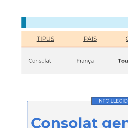
TIPUS
PAIS
Consolat
França
Tou
INFO LLEGID
Consolat gen