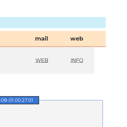
mail
web
WEB
INFO
8-01 00:27:01