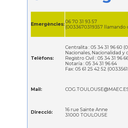
06 70 31 93 57
Emergències:
(0033670319357 llamando 
Centralita : 05 34 31 96 6
Nacionales, Nacionalidad y ot
Telèfons:
Registro Civil : 05 34 31 96 6
Notaría : 05 34 31 96 64
Fax: 05 61 25 42 52 (00
Mail:
COG.TOULOUSE@MAEC.E
16 rue Sainte Anne
Direcció:
31000 TOULOUSE