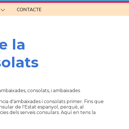
CONTACTE
e la
olats
d'ambaixades, consolats, i ambaixades
cia d'ambaixades i consolats primer. Fins que
sular de l'Estat espanyol, perquè, al
ies dels serveis consulars. Aquí en tens la