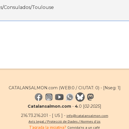
.es/Consulados/Toulouse
CATALANSALMON.com (WEB:0 / CIUTAT: 0) -
[Nseg: 1]
Catalansalmon.com
-
4
.0 [
02·2025
]
216.73.216.201 - [ US ] -
info@catalansalmon.com
Avís legal / Protecció de Dades / Normes d'ús
T'agrada la iniciativa?
Convida'ns a un café