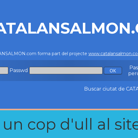
ATALANSALMON
NSALMON.com forma part del projecte
www.catalansalmon.c
Pa
Passwd
per
Buscar ciutat de C
n cop d'ull al site