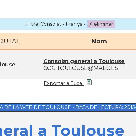
Filtre: Consolat - França -
X eliminar
CIUTAT
Nom
Consolat general a Toulouse
louse
COG.TOULOUSE@MAEC.ES
Exportar a Excel
A DE LA WEB DE TOULOUSE - DATA DE LECTURA: 2015-0
eral a Toulouse