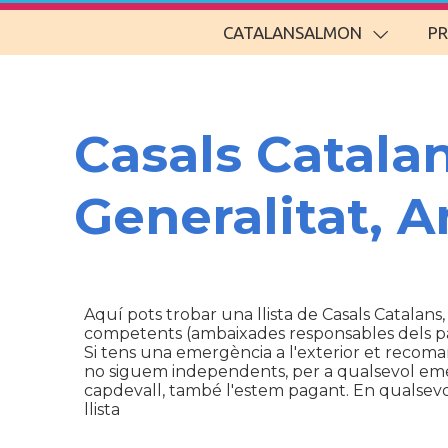
CATALANSALMON
P
Casals Catala
Generalitat, 
Aquí pots trobar una llista de Casals Catalans,
competents (ambaixades responsables dels p
Si tens una emergència a l'exterior et recom
no siguem independents, per a qualsevol emerg
capdevall, també l'estem pagant. En qualsevol 
llista