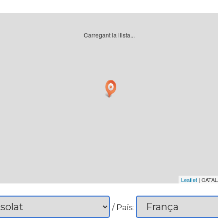
Carregant la llista...
Leaflet
| CATAL
/ País: