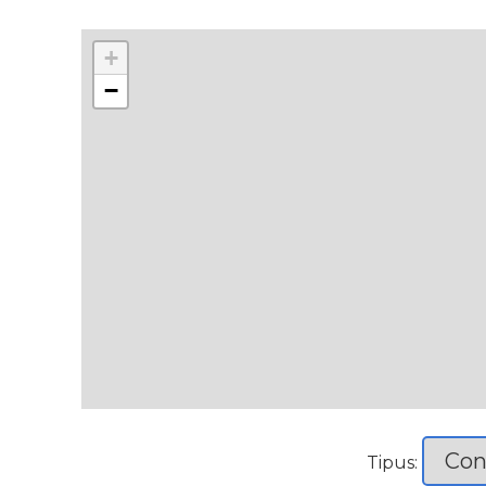
+
−
Tipus: