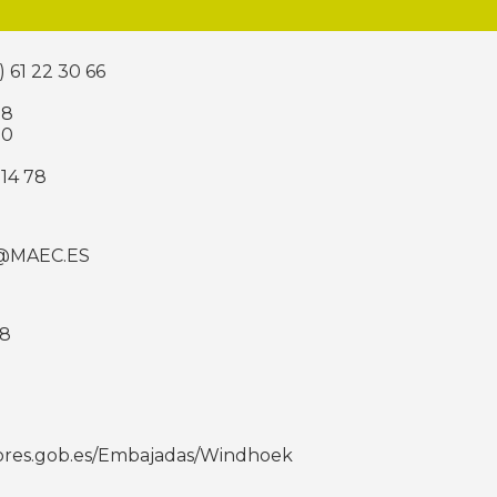
) 61 22 30 66
38
00
7 14 78
@MAEC.ES
58
iores.gob.es/Embajadas/Windhoek