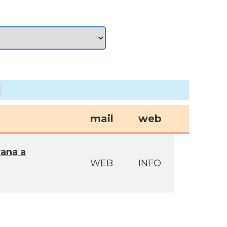
mail
web
ana a
WEB
INFO