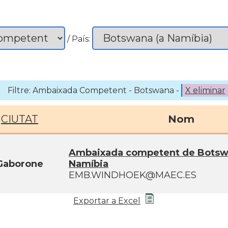
/ País:
Filtre: Ambaixada Competent - Botswana -
X eliminar
CIUTAT
Nom
Ambaixada competent de Botsw
Gaborone
Namíbia
EMB.WINDHOEK@MAEC.ES
Exportar a Excel