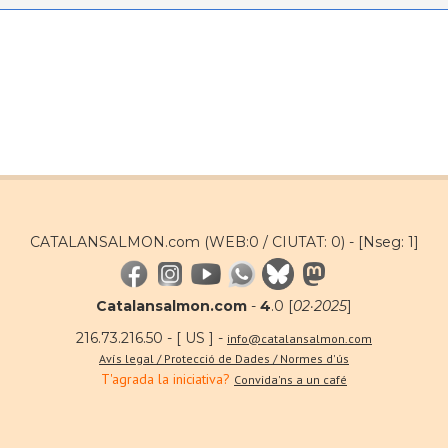
CATALANSALMON.com (WEB:0 / CIUTAT: 0) -
[Nseg: 1]
Catalansalmon.com
-
4
.0 [
02·2025
]
216.73.216.50 - [ US ] -
info@catalansalmon.com
Avís legal / Protecció de Dades / Normes d'ús
T'agrada la iniciativa?
Convida'ns a un café