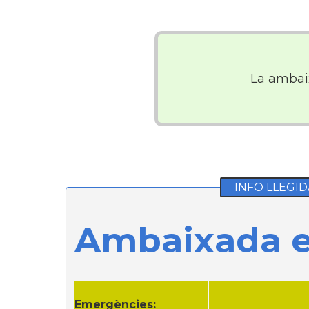
La amba
INFO LLEGID
Ambaixada e
Emergències: