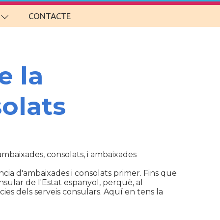
CONTACTE
e la
olats
d'ambaixades, consolats, i ambaixades
cia d'ambaixades i consolats primer. Fins que
sular de l'Estat espanyol, perquè, al
ies dels serveis consulars. Aquí en tens la