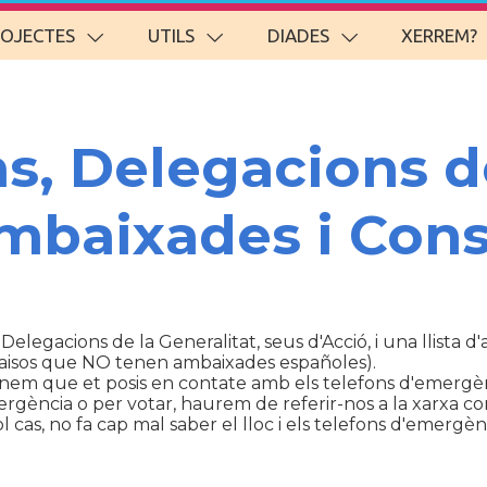
ROJECTES
UTILS
DIADES
XERREM?
ns, Delegacions d
Ambaixades i Cons
 Delegacions de la Generalitat, seus d'Acció, i una llista 
aisos que NO tenen ambaixades españoles).
anem que et posis en contate amb els telefons d'emergèn
ència o per votar, haurem de referir-nos a la xarxa con
cas, no fa cap mal saber el lloc i els telefons d'emergènc