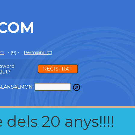
.COM
om
- (0) -
Permalink (#)
ssword
REGISTRA'T
dut?
ATALANSALMON:
 dels 20 anys!!!!