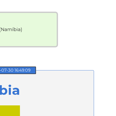
(Namíbia)
7-30 16:49:09
bia