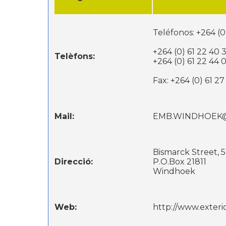
Teléfonos: +264 (0
+264 (0) 61 22 40 
Telèfons:
+264 (0) 61 22 44 
Fax: +264 (0) 61 2
Mail:
EMB.WINDHOEK
Bismarck Street, 
Direcció:
P.O.Box 21811
Windhoek
Web:
http://www.exter