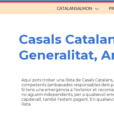
CATALANSALMON
P
Casals Catala
Generalitat, 
Aquí pots trobar una llista de Casals Catalans,
competents (ambaixades responsables dels p
Si tens una emergència a l'exterior et recom
no siguem independents, per a qualsevol emerg
capdevall, també l'estem pagant. En qualsevol 
llista