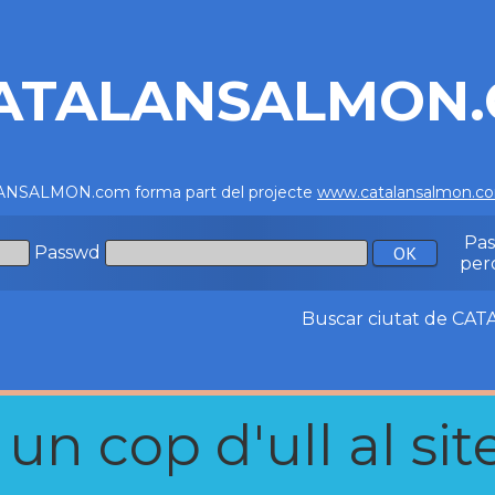
ATALANSALMON
NSALMON.com forma part del projecte
www.catalansalmon.c
Pa
Passwd
per
Buscar ciutat de C
n cop d'ull al site