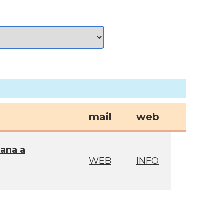
mail
web
ana a
WEB
INFO