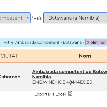
/ País:
Filtre: Ambaixada Competent - Botswana -
X eliminar
CIUTAT
Nom
Ambaixada competent de Botsw
Gaborone
Namíbia
EMB.WINDHOEK@MAEC.ES
Exportar a Excel