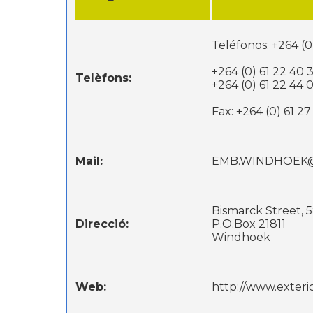
Teléfonos: +264 (0
+264 (0) 61 22 40 
Telèfons:
+264 (0) 61 22 44 
Fax: +264 (0) 61 2
Mail:
EMB.WINDHOEK
Bismarck Street, 
Direcció:
P.O.Box 21811
Windhoek
Web:
http://www.exter