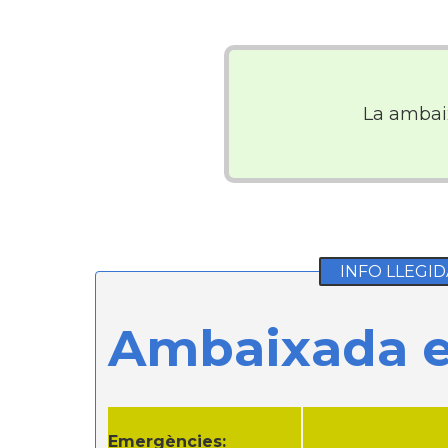
La amba
INFO LLEGID
Ambaixada e
Emergències: