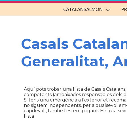
CATALANSALMON
P
Casals Catala
Generalitat, 
Aquí pots trobar una llista de Casals Catalans,
competents (ambaixades responsables dels p
Si tens una emergència a l'exterior et recom
no siguem independents, per a qualsevol emerg
capdevall, també l'estem pagant. En qualsevol 
llista