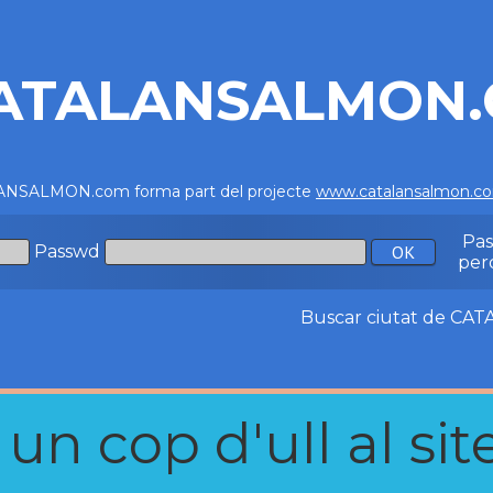
ATALANSALMON
NSALMON.com forma part del projecte
www.catalansalmon.c
Pa
Passwd
per
Buscar ciutat de C
n cop d'ull al site