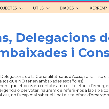
ROJECTES
UTILS
DIADES
XERREM?
ns, Delegacions d
Ambaixades i Cons
 Delegacions de la Generalitat, seus d'Acció, i una llista 
aisos que NO tenen ambaixades españoles).
anem que et posis en contate amb els telefons d'emergèn
ència o per votar, haurem de referir-nos a la xarxa con
cas, no fa cap mal saber el lloc i els telefons d'emergènc