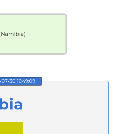
(Namíbia)
7-30 16:49:09
bia