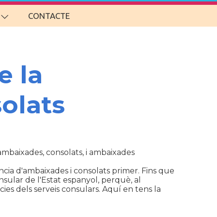
CONTACTE
e la
olats
d'ambaixades, consolats, i ambaixades
cia d'ambaixades i consolats primer. Fins que
sular de l'Estat espanyol, perquè, al
ies dels serveis consulars. Aquí en tens la