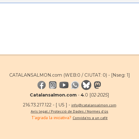
CATALANSALMON.com (WEB:0 / CIUTAT: 0) -
[Nseg: 1]
Catalansalmon.com
-
4
.0 [
02·2025
]
216.73.217.122 - [ US ] -
info@catalansalmon.com
Avís legal / Protecció de Dades / Normes d'ús
T'agrada la iniciativa?
Convida'ns a un café