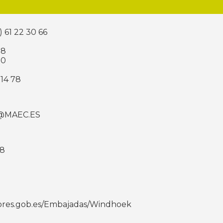
) 61 22 30 66
38
00
7 14 78
@MAEC.ES
58
iores.gob.es/Embajadas/Windhoek