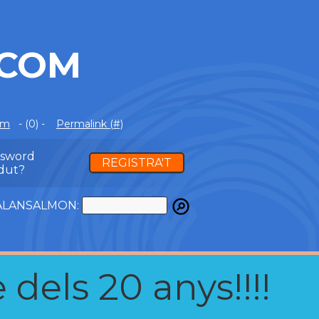
.COM
om
- (0) -
Permalink (#)
ssword
REGISTRA'T
dut?
ATALANSALMON:
 dels 20 anys!!!!