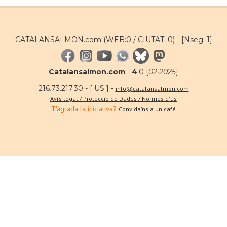
CATALANSALMON.com (WEB:0 / CIUTAT: 0) -
[Nseg: 1]
Catalansalmon.com
-
4
.0 [
02·2025
]
216.73.217.30 - [ US ] -
info@catalansalmon.com
Avís legal / Protecció de Dades / Normes d'ús
T'agrada la iniciativa?
Convida'ns a un café