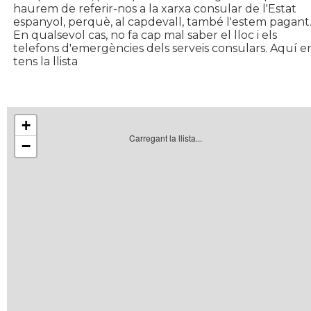
haurem de referir-nos a la xarxa consular de l'Estat
espanyol, perquè, al capdevall, també l'estem pagant
En qualsevol cas, no fa cap mal saber el lloc i els
telefons d'emergències dels serveis consulars. Aquí e
tens la llista
+
Carregant la llista...
−