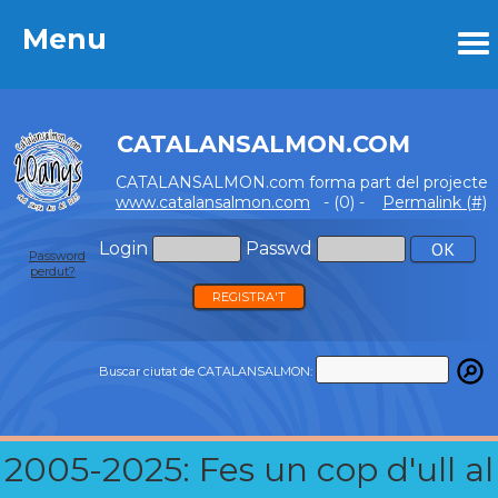
Menu
Menu
CATALANSALMON.COM
CATALANSALMON.com forma part del projecte
www.catalansalmon.com
- (0) -
Permalink (#)
Login
Passwd
Password
perdut?
REGISTRA'T
Buscar ciutat de CATALANSALMON:
2005-2025: Fes un cop d'ull al