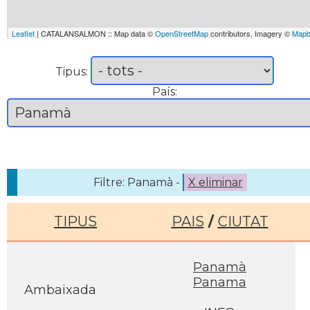
Leaflet
| CATALANSALMON :: Map data ©
OpenStreetMap
contributors, Imagery ©
Mapb
Tipus:
País:
Filtre: Panamà -
X eliminar
TIPUS
PAIS
/
CIUTAT
Panamà
Panama
Ambaixada