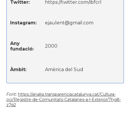
Twitter:
https://twitter.com/ibfcrl
Instagram:
ejaulent@gmail.com
Any
2000
fundació:
Àmbit:
Amèrica del Sud
Font:
https://analisi.transparenciacatalunya.cat/Cultura-
oci/Registre-de-Comunitats-Catalanes-a-l-Exterior/7hg8-
z7q2