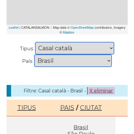
Leaflet
| CATALANSALMON :: Map data ©
OpenStreetMap
contributors, Imagery
©
Mapbox
Tipus:
País:
Filtre: Casal català - Brasil -
X eliminar
TIPUS
PAIS
/
CIUTAT
Brasil