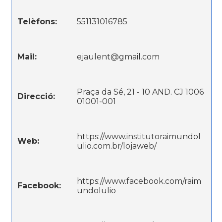
Telèfons:
551131016785
Mail:
ejaulent@gmail.com
Praça da Sé, 21 - 10 AND. CJ 1006
Direcció:
01001-001
https://www.institutoraimundol
Web:
ulio.com.br/lojaweb/
https://www.facebook.com/raim
Facebook:
undolulio