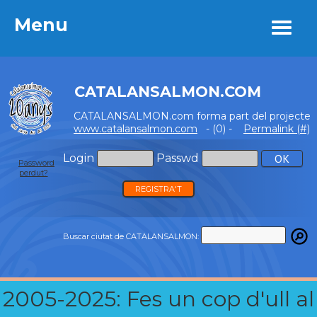
Menu
Menu
CATALANSALMON.COM
CATALANSALMON.com forma part del projecte
www.catalansalmon.com
- (0) -
Permalink (#)
Login
Passwd
Password
perdut?
REGISTRA'T
Buscar ciutat de CATALANSALMON:
2005-2025: Fes un cop d'ull al