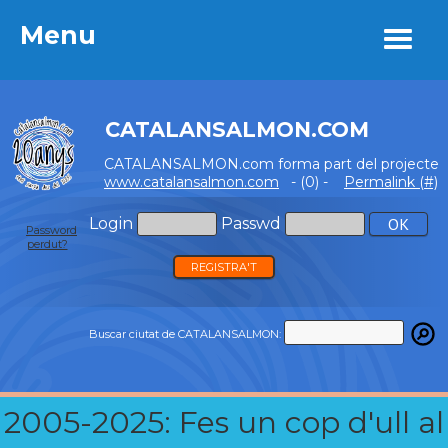
Menu
Menu
CATALANSALMON.COM
CATALANSALMON.com forma part del projecte
www.catalansalmon.com
- (0) -
Permalink (#)
Login
Passwd
Password
perdut?
REGISTRA'T
Buscar ciutat de CATALANSALMON:
2005-2025: Fes un cop d'ull al