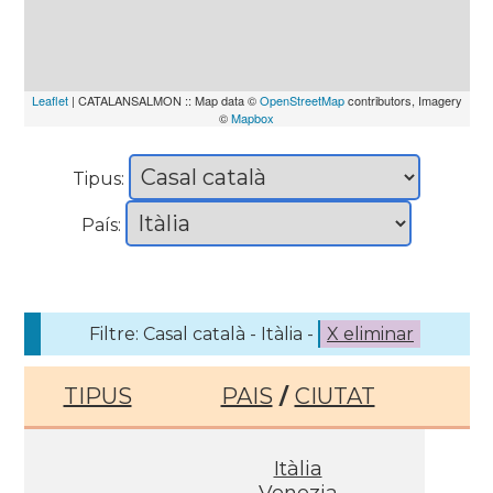
Leaflet
| CATALANSALMON :: Map data ©
OpenStreetMap
contributors, Imagery
©
Mapbox
Tipus:
País:
Filtre: Casal català - Itàlia -
X eliminar
TIPUS
PAIS
/
CIUTAT
Itàlia