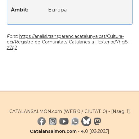
Àmbit:
Europa
Font:
https://analisi.transparenciacatalunya.cat/Cultura-
oci/Registre-de-Comunitats-Catalanes-a-l-Exterior/7hg8-
z7q2
CATALANSALMON.com (WEB:0 / CIUTAT: 0) -
[Nseg: 1]
Catalansalmon.com
-
4
.0 [
02·2025
]